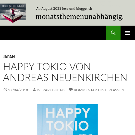
Zum
Inhalt
springen
Suchen
Travel Without Moving
PRIMÄR
MENÜ
JAPAN
HAPPY TOKIO VON
ANDREAS NEUENKIRCHEN
27/04/2018
INFRAREDHEAD
KOMMENTAR HINTERLASSEN