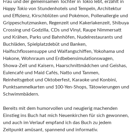
Frau und der gemeinsamen Tochter in Tokio lebt, erzählt in
Happy Tokio
von Stundenhotels und Tempeln, Architektur
und Effizienz, Kirschblüten und Pokémon, Pollenallergie und
Grippeschutzmasken, Regenzeit und Kakerlakenzeit, Shibuya
Crossing und Godzilla, CDs und Vinyl, Raupe Nimmersatt
und Krähen, Parks und Bahnhöfen, Nudelrestaurants und
Buchläden, Spielplatzdebüt und Banken,
Haifischflossensuppe und Walfangschiffen, Yokohama und
Hakone, Wohnraum und Erdbebensimulationswagen,
Showa-Zeit und Kaisern, Haarschnittmädchen und Geishas,
Eulencafé und Maid Cafés, Natto und Tanmen,
Reinheitsgebot und Oktoberfest, Karaoke und Konbini,
Punktsammelkarten und 100-Yen-Shops, Tätowierungen und
Schwimmbädern.
Bereits mit dem humorvollen und neugierig machenden
Einstieg ins Buch hat mich Neuenkirchen für sich gewonnen,
und auch im Verlauf empfand ich das Buch zu jedem
Zeitpunkt amüsant, spannend und informativ.