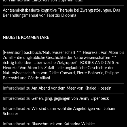
for Families and Caregivers von Stijn Vanheule
Achtsamkeitsbasierte kognitive Therapie bei Zwangsstörungen. Das
Behandlungsmanual von Fabrizio Didonna
NEUESTE KOMMENTARE
[Rezension] Sachbuch/Naturwissenschaft *** Heureka!: Von Atom bis
Zufall – die unglaubliche Geschichte der Naturwissenschaften ***
richtig tolle Idee - aber welche Zielgruppe? - BOOKS AND CATS
zu
Heureka! Von Atom bis Zufall – die unglaubliche Geschichte der
Naturwissenschaften von Didier Convard, Pierre Boisserie, Philippe
Bercovici und Cédric Villani
Infraredhead
zu
Am Abend vor dem Meer von Khaled Hosseini
Infraredhead
zu
Gehen, ging, gegangen von Jenny Erpenbeck
Infraredhead
zu
Wir sind dann wohl die Angehörigen von Johann
Scheerer
Infraredhead
zu
Blauschmuck von Katharina Winkler