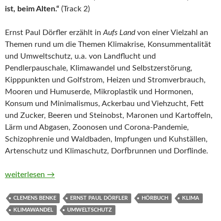
ist, beim Alten.“
(Track 2)
Ernst Paul Dörfler erzählt in
Aufs Land
von einer Vielzahl an
Themen rund um die Themen Klimakrise, Konsummentalität
und Umweltschutz, u.a. von Landflucht und
Pendlerpauschale, Klimawandel und Selbstzerstörung,
Kipppunkten und Golfstrom, Heizen und Stromverbrauch,
Mooren und Humuserde, Mikroplastik und Hormonen,
Konsum und Minimalismus, Ackerbau und Viehzucht, Fett
und Zucker, Beeren und Steinobst, Maronen und Kartoffeln,
Lärm und Abgasen, Zoonosen und Corona-Pandemie,
Schizophrenie und Waldbaden, Impfungen und Kuhställen,
Artenschutz und Klimaschutz, Dorfbrunnen und Dorflinde.
Aufs Land. Wege aus Klimakrise, Monokultur und Konsumzwang
weiterlesen
→
CLEMENS BENKE
ERNST PAUL DÖRFLER
HÖRBUCH
KLIMA
KLIMAWANDEL
UMWELTSCHUTZ