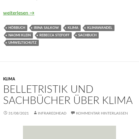
How to change everything. Wie wir alles ändern können und d
weiterlesen
→
HÖRBUCH
IRINA SALKOW
KLIMA
KLIMAWANDEL
NAOMI KLEIN
REBECCA STEFOFF
SACHBUCH
UMWELTSCHUTZ
KLIMA
BELLETRISTIK UND
SACHBÜCHER ÜBER KLIMA
31/08/2021
INFRAREDHEAD
KOMMENTAR HINTERLASSEN