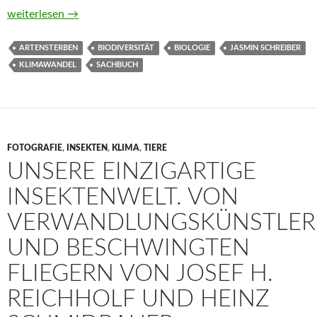
Biodiversität von Jasmin Schreiber
weiterlesen
→
ARTENSTERBEN
BIODIVERSITÄT
BIOLOGIE
JASMIN SCHREIBER
KLIMAWANDEL
SACHBUCH
FOTOGRAFIE
,
INSEKTEN
,
KLIMA
,
TIERE
UNSERE EINZIGARTIGE
INSEKTENWELT. VON
VERWANDLUNGSKÜNSTLE
UND BESCHWINGTEN
FLIEGERN VON JOSEF H.
REICHHOLF UND HEINZ