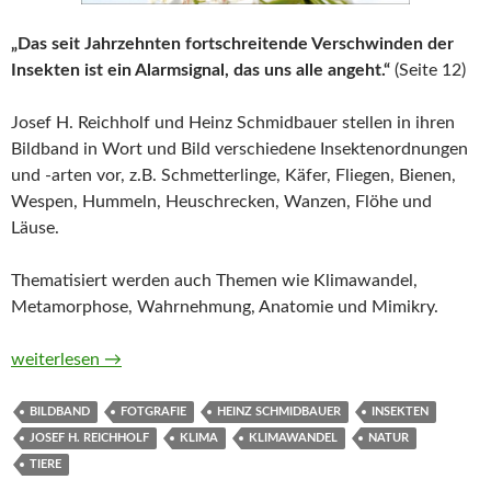
„Das seit Jahrzehnten fortschreitende Verschwinden der
Insekten ist ein Alarmsignal, das uns alle angeht.“
(Seite 12)
Josef H. Reichholf und Heinz Schmidbauer stellen in ihren
Bildband in Wort und Bild verschiedene Insektenordnungen
und -arten vor, z.B. Schmetterlinge, Käfer, Fliegen, Bienen,
Wespen, Hummeln, Heuschrecken, Wanzen, Flöhe und
Läuse.
Thematisiert werden auch Themen wie Klimawandel,
Metamorphose, Wahrnehmung, Anatomie und Mimikry.
Unsere einzigartige Insektenwelt. Von Verwandlungskünstlern
weiterlesen
→
BILDBAND
FOTGRAFIE
HEINZ SCHMIDBAUER
INSEKTEN
JOSEF H. REICHHOLF
KLIMA
KLIMAWANDEL
NATUR
TIERE