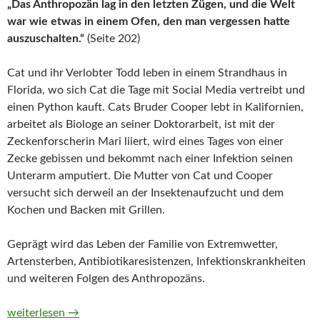
„Das Anthropozän lag in den letzten Zügen, und die Welt
war wie etwas in einem Ofen, den man vergessen hatte
auszuschalten.“
(Seite 202)
Cat und ihr Verlobter Todd leben in einem Strandhaus in
Florida, wo sich Cat die Tage mit Social Media vertreibt und
einen Python kauft. Cats Bruder Cooper lebt in Kalifornien,
arbeitet als Biologe an seiner Doktorarbeit, ist mit der
Zeckenforscherin Mari liiert, wird eines Tages von einer
Zecke gebissen und bekommt nach einer Infektion seinen
Unterarm amputiert. Die Mutter von Cat und Cooper
versucht sich derweil an der Insektenaufzucht und dem
Kochen und Backen mit Grillen.
Geprägt wird das Leben der Familie von Extremwetter,
Artensterben, Antibiotikaresistenzen, Infektionskrankheiten
und weiteren Folgen des Anthropozäns.
Blue Skies von T.C. Boyle
weiterlesen
→