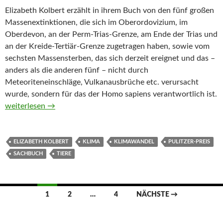
Elizabeth Kolbert erzählt in ihrem Buch von den fünf großen
Massenextinktionen, die sich im Oberordovizium, im
Oberdevon, an der Perm-Trias-Grenze, am Ende der Trias und
an der Kreide-Tertiär-Grenze zugetragen haben, sowie vom
sechsten Massensterben, das sich derzeit ereignet und das –
anders als die anderen fünf – nicht durch
Meteoriteneinschläge, Vulkanausbrüche etc. verursacht
wurde, sondern für das der Homo sapiens verantwortlich ist.
Das sechste Sterben von Elizabeth Kolbert
weiterlesen
→
ELIZABETH KOLBERT
KLIMA
KLIMAWANDEL
PULITZER-PREIS
SACHBUCH
TIERE
Beitragsnavigation
1
2
…
4
NÄCHSTE →