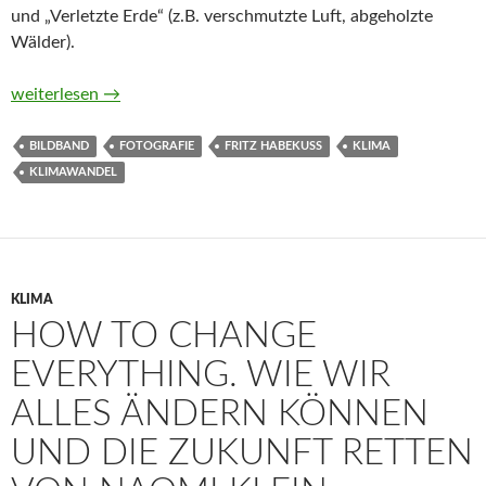
und „Verletzte Erde“ (z.B. verschmutzte Luft, abgeholzte
Wälder).
Zerbrechlicher Planet. Zeichen des Klimawandels
weiterlesen
→
BILDBAND
FOTOGRAFIE
FRITZ HABEKUSS
KLIMA
KLIMAWANDEL
KLIMA
HOW TO CHANGE
EVERYTHING. WIE WIR
ALLES ÄNDERN KÖNNEN
UND DIE ZUKUNFT RETTEN