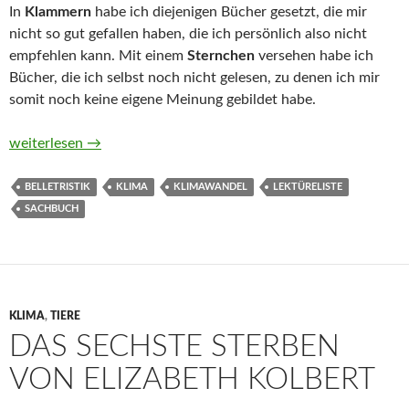
In
Klammern
habe ich diejenigen Bücher gesetzt, die mir
nicht so gut gefallen haben, die ich persönlich also nicht
empfehlen kann. Mit einem
Sternchen
versehen habe ich
Bücher, die ich selbst noch nicht gelesen, zu denen ich mir
somit noch keine eigene Meinung gebildet habe.
Belletristik und Sachbücher über Klima
weiterlesen
→
BELLETRISTIK
KLIMA
KLIMAWANDEL
LEKTÜRELISTE
SACHBUCH
KLIMA
,
TIERE
DAS SECHSTE STERBEN
VON ELIZABETH KOLBERT