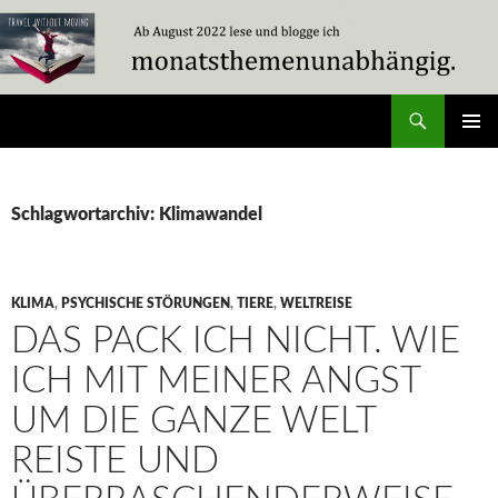
Zum
Inhalt
springen
Suchen
Travel Without Moving
PRIMÄR
MENÜ
Schlagwortarchiv: Klimawandel
KLIMA
,
PSYCHISCHE STÖRUNGEN
,
TIERE
,
WELTREISE
DAS PACK ICH NICHT. WIE
ICH MIT MEINER ANGST
UM DIE GANZE WELT
REISTE UND