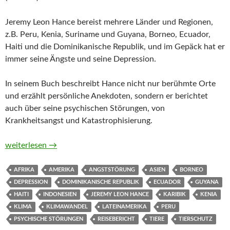
Jeremy Leon Hance bereist mehrere Länder und Regionen,
z.B. Peru, Kenia, Suriname und Guyana, Borneo, Ecuador,
Haiti und die Dominikanische Republik, und im Gepäck hat er
immer seine Ängste und seine Depression.
In seinem Buch beschreibt Hance nicht nur berühmte Orte
und erzählt persönliche Anekdoten, sondern er berichtet
auch über seine psychischen Störungen, von
Krankheitsangst und Katastrophisierung.
Das pack ich nicht. Wie ich mit meiner Angst um die ganze W
weiterlesen
→
AFRIKA
AMERIKA
ANGSTSTÖRUNG
ASIEN
BORNEO
DEPRESSION
DOMINIKANISCHE REPUBLIK
ECUADOR
GUYANA
HAITI
INDONESIEN
JEREMY LEON HANCE
KARIBIK
KENIA
KLIMA
KLIMAWANDEL
LATEINAMERIKA
PERU
PSYCHISCHE STÖRUNGEN
REISEBERICHT
TIERE
TIERSCHUTZ