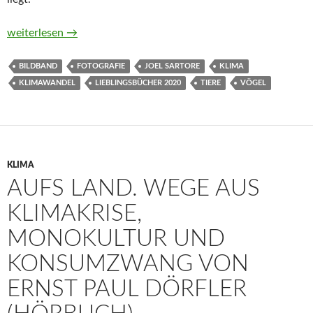
Vogelreich von Joel Sartore
weiterlesen
→
BILDBAND
FOTOGRAFIE
JOEL SARTORE
KLIMA
KLIMAWANDEL
LIEBLINGSBÜCHER 2020
TIERE
VÖGEL
KLIMA
AUFS LAND. WEGE AUS
KLIMAKRISE,
MONOKULTUR UND
KONSUMZWANG VON
ERNST PAUL DÖRFLER