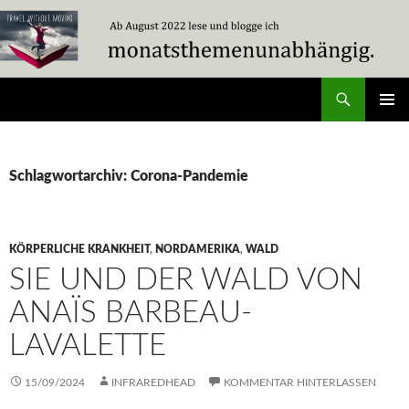
Zum
Inhalt
springen
Suchen
Travel Without Moving
PRIMÄR
MENÜ
Schlagwortarchiv: Corona-Pandemie
KÖRPERLICHE KRANKHEIT
,
NORDAMERIKA
,
WALD
SIE UND DER WALD VON
ANAÏS BARBEAU-
LAVALETTE
15/09/2024
INFRAREDHEAD
KOMMENTAR HINTERLASSEN