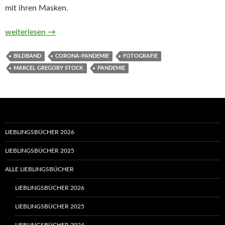
mit ihren Masken.
#behindthemask. Menschen hinter Masken. Berührende Einblic
weiterlesen
→
BILDBAND
CORONA-PANDEMIE
FOTOGRAFIE
MARCEL GREGORY STOCK
PANDEMIE
LIEBLINGSBÜCHER 2026
LIEBLINGSBÜCHER 2025
ALLE LIEBLINGSBÜCHER
LIEBLINGSBÜCHER 2026
LIEBLINGSBÜCHER 2025