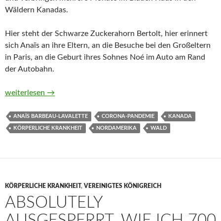
Wäldern Kanadas.
Hier steht der Schwarze Zuckerahorn Bertolt, hier erinnert
sich Anaïs an ihre Eltern, an die Besuche bei den Großeltern
in Paris, an die Geburt ihres Sohnes Noé im Auto am Rand
der Autobahn.
Sie und der Wald von Anaïs Barbeau-Lavalette
weiterlesen
→
ANAÏS BARBEAU-LAVALETTE
CORONA-PANDEMIE
KANADA
KÖRPERLICHE KRANKHEIT
NORDAMERIKA
WALD
KÖRPERLICHE KRANKHEIT
,
VEREINIGTES KÖNIGREICH
ABSOLUTELY
AUSGESPERRT. WIE ICH 700