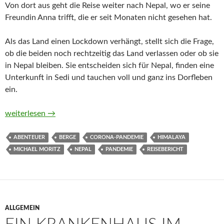
Von dort aus geht die Reise weiter nach Nepal, wo er seine
Freundin Anna trifft, die er seit Monaten nicht gesehen hat.
Als das Land einen Lockdown verhängt, stellt sich die Frage,
ob die beiden noch rechtzeitig das Land verlassen oder ob sie
in Nepal bleiben. Sie entscheiden sich für Nepal, finden eine
Unterkunft in Sedi und tauchen voll und ganz ins Dorfleben
ein.
Namaste Corona! Wie ein Dorf in Nepal mir die Welt öffnete 
weiterlesen
→
ABENTEUER
BERGE
CORONA-PANDEMIE
HIMALAYA
MICHAEL MORITZ
NEPAL
PANDEMIE
REISEBERICHT
ALLGEMEIN