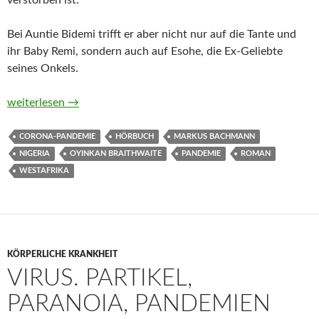
verstorben ist.
Bei Auntie Bidemi trifft er aber nicht nur auf die Tante und
ihr Baby Remi, sondern auch auf Esohe, die Ex-Geliebte
seines Onkels.
Das Baby ist meins von Oyinkan Braithwaite
weiterlesen
→
CORONA-PANDEMIE
HÖRBUCH
MARKUS BACHMANN
NIGERIA
OYINKAN BRAITHWAITE
PANDEMIE
ROMAN
WESTAFRIKA
KÖRPERLICHE KRANKHEIT
VIRUS. PARTIKEL,
PARANOIA, PANDEMIEN