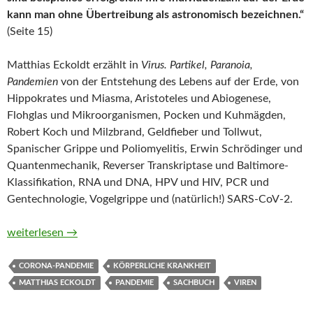
kann man ohne Übertreibung als astronomisch bezeichnen.“
(Seite 15)
Matthias Eckoldt erzählt in
Virus. Partikel, Paranoia,
Pandemien
von der Entstehung des Lebens auf der Erde, von
Hippokrates und Miasma, Aristoteles und Abiogenese,
Flohglas und Mikroorganismen, Pocken und Kuhmägden,
Robert Koch und Milzbrand, Geldfieber und Tollwut,
Spanischer Grippe und Poliomyelitis, Erwin Schrödinger und
Quantenmechanik, Reverser Transkriptase und Baltimore-
Klassifikation, RNA und DNA, HPV und HIV, PCR und
Gentechnologie, Vogelgrippe und (natürlich!) SARS-CoV-2.
Virus. Partikel, Paranoia, Pandemien von Matthias Eckoldt
weiterlesen
→
CORONA-PANDEMIE
KÖRPERLICHE KRANKHEIT
MATTHIAS ECKOLDT
PANDEMIE
SACHBUCH
VIREN