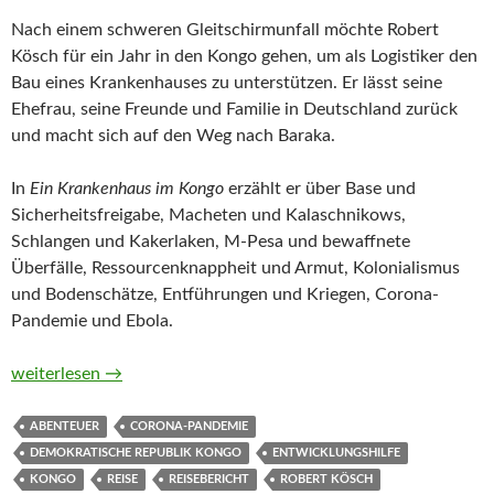
Nach einem schweren Gleitschirmunfall möchte Robert
Kösch für ein Jahr in den Kongo gehen, um als Logistiker den
Bau eines Krankenhauses zu unterstützen. Er lässt seine
Ehefrau, seine Freunde und Familie in Deutschland zurück
und macht sich auf den Weg nach Baraka.
In
Ein Krankenhaus im Kongo
erzählt er über Base und
Sicherheitsfreigabe, Macheten und Kalaschnikows,
Schlangen und Kakerlaken, M-Pesa und bewaffnete
Überfälle, Ressourcenknappheit und Armut, Kolonialismus
und Bodenschätze, Entführungen und Kriegen, Corona-
Pandemie und Ebola.
Ein Krankenhaus im Kongo von Robert Kösch
weiterlesen
→
ABENTEUER
CORONA-PANDEMIE
DEMOKRATISCHE REPUBLIK KONGO
ENTWICKLUNGSHILFE
KONGO
REISE
REISEBERICHT
ROBERT KÖSCH