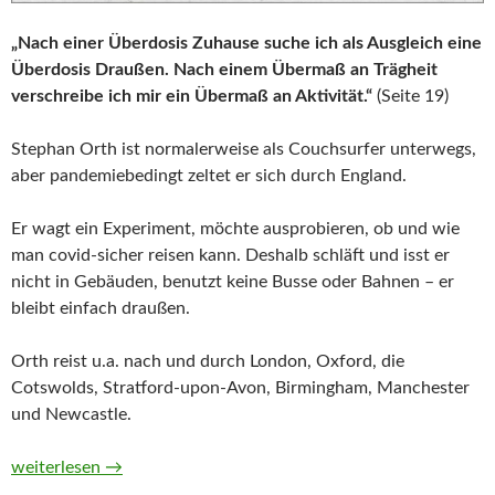
„Nach einer Überdosis Zuhause suche ich als Ausgleich eine
Überdosis Draußen. Nach einem Übermaß an Trägheit
verschreibe ich mir ein Übermaß an Aktivität.“
(Seite 19)
Stephan Orth ist normalerweise als Couchsurfer unterwegs,
aber pandemiebedingt zeltet er sich durch England.
Er wagt ein Experiment, möchte ausprobieren, ob und wie
man covid-sicher reisen kann. Deshalb schläft und isst er
nicht in Gebäuden, benutzt keine Busse oder Bahnen – er
bleibt einfach draußen.
Orth reist u.a. nach und durch London, Oxford, die
Cotswolds, Stratford-upon-Avon, Birmingham, Manchester
und Newcastle.
Absolutely ausgesperrt. Wie ich 700 Kilometer durch England
weiterlesen
→