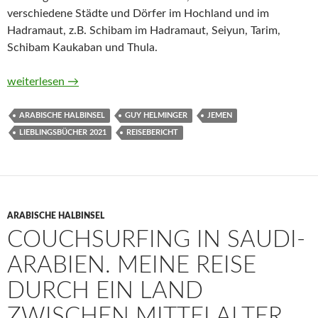
verschiedene Städte und Dörfer im Hochland und im
Hadramaut, z.B. Schibam im Hadramaut, Seiyun, Tarim,
Schibam Kaukaban und Thula.
Die Lehmbauten des Lichts. Aufzeichnungen und Fotos aus d
weiterlesen
→
ARABISCHE HALBINSEL
GUY HELMINGER
JEMEN
LIEBLINGSBÜCHER 2021
REISEBERICHT
ARABISCHE HALBINSEL
COUCHSURFING IN SAUDI-
ARABIEN. MEINE REISE
DURCH EIN LAND
ZWISCHEN MITTELALTER