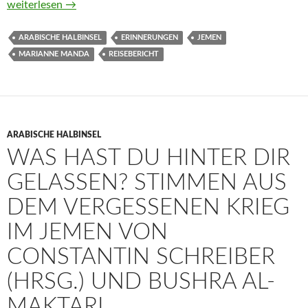
Weihrauch, Khat und Pfeffer. Erinnerungen an den Jemen vo
weiterlesen
→
ARABISCHE HALBINSEL
ERINNERUNGEN
JEMEN
MARIANNE MANDA
REISEBERICHT
ARABISCHE HALBINSEL
WAS HAST DU HINTER DIR
GELASSEN? STIMMEN AUS
DEM VERGESSENEN KRIEG
IM JEMEN VON
CONSTANTIN SCHREIBER
(HRSG.) UND BUSHRA AL-
MAKTARI