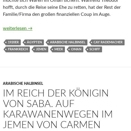
möchte sich Waren im Oman sichern. Während Theodor
hofft, durch die Reise seine Ehe zu retten, hat der Rest der
Familie/Firma den großen finanziellen Coup im Auge.
Die Passage nach Maskat. Kriminalroman von Cay Rademache
weiterlesen
→
1920ER
ÄGYPTEN
ARABISCHE HALBINSEL
CAY RADEMACHER
FRANKREICH
JEMEN
MEER
OMAN
SCHIFF
ARABISCHE HALBINSEL
IM REICH DER KÖNIGIN
VON SABA. AUF
KARAWANENWEGEN IM
JEMEN VON CARMEN