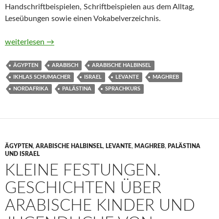
Handschriftbeispielen, Schriftbeispielen aus dem Alltag,
Leseübungen sowie einen Vokabelverzeichnis.
Einführung in die arabische Schrift von Ikhlas Schumacher
weiterlesen
→
ÄGYPTEN
ARABISCH
ARABISCHE HALBINSEL
IKHLAS SCHUMACHER
ISRAEL
LEVANTE
MAGHREB
NORDAFRIKA
PALÄSTINA
SPRACHKURS
ÄGYPTEN
,
ARABISCHE HALBINSEL
,
LEVANTE
,
MAGHREB
,
PALÄSTINA
UND ISRAEL
KLEINE FESTUNGEN.
GESCHICHTEN ÜBER
ARABISCHE KINDER UND