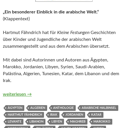
„Ein besonderer Einblick in die arabische Welt.“
(Klappentext)
Hartmut Fähndrich hat für
Kleine Festungen
Geschichten
über Kinder und Jugendliche der arabischen Welt
zusammengestellt und aus dem Arabischen übersetzt.
Mit dabei sind Autorinnen und Autoren aus Ägypten,
Marokko, Jordanien, Libyen, Syrien, Saudi-Arabien,
Palästina, Algerien, Tunesien, Katar, dem Libanon und dem
Irak.
Kleine Festungen. Geschichten über arabische Kinder und Jug
weiterlesen
→
ÄGYPTEN
ALGERIEN
ANTHOLOGIE
ARABISCHE HALBINSEL
HARTMUT FÄHNDRICH
IRAK
JORDANIEN
KATAR
LEVANTE
LIBANON
LIBYEN
MAGHREB
MAROKKO