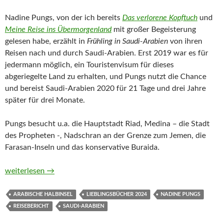
Nadine Pungs, von der ich bereits
Das verlorene Kopftuch
und
Meine Reise ins Übermorgenland
mit großer Begeisterung
gelesen habe, erzählt in
Frühling in Saudi-Arabien
von ihren
Reisen nach und durch Saudi-Arabien. Erst 2019 war es für
jedermann möglich, ein Touristenvisum für dieses
abgeriegelte Land zu erhalten, und Pungs nutzt die Chance
und bereist Saudi-Arabien 2020 für 21 Tage und drei Jahre
später für drei Monate.
Pungs besucht u.a. die Hauptstadt Riad, Medina – die Stadt
des Propheten -, Nadschran an der Grenze zum Jemen, die
Farasan-Inseln und das konservative Buraida.
Frühling in Saudi-Arabien. Begegnungen in einem Land der W
weiterlesen
→
ARABISCHE HALBINSEL
LIEBLINGSBÜCHER 2024
NADINE PUNGS
REISEBERICHT
SAUDI-ARABIEN