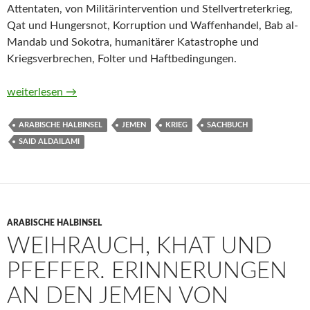
Attentaten, von Militärintervention und Stellvertreterkrieg,
Qat und Hungersnot, Korruption und Waffenhandel, Bab al-
Mandab und Sokotra, humanitärer Katastrophe und
Kriegsverbrechen, Folter und Haftbedingungen.
Jemen. Der vergessene Krieg von Said AlDailami
weiterlesen
→
ARABISCHE HALBINSEL
JEMEN
KRIEG
SACHBUCH
SAID ALDAILAMI
ARABISCHE HALBINSEL
WEIHRAUCH, KHAT UND
PFEFFER. ERINNERUNGEN
AN DEN JEMEN VON