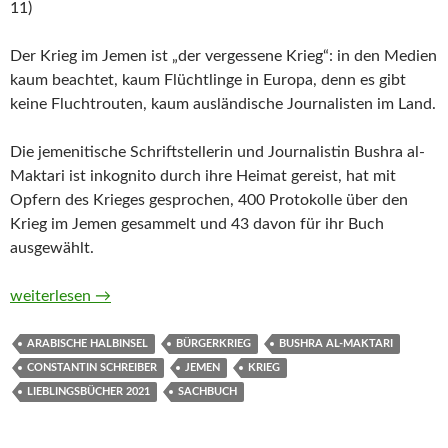
11)
Der Krieg im Jemen ist „der vergessene Krieg“: in den Medien
kaum beachtet, kaum Flüchtlinge in Europa, denn es gibt
keine Fluchtrouten, kaum ausländische Journalisten im Land.
Die jemenitische Schriftstellerin und Journalistin Bushra al-
Maktari ist inkognito durch ihre Heimat gereist, hat mit
Opfern des Krieges gesprochen, 400 Protokolle über den
Krieg im Jemen gesammelt und 43 davon für ihr Buch
ausgewählt.
Was hast Du hinter Dir gelassen? Stimmen aus dem vergessene
weiterlesen
→
ARABISCHE HALBINSEL
BÜRGERKRIEG
BUSHRA AL-MAKTARI
CONSTANTIN SCHREIBER
JEMEN
KRIEG
LIEBLINGSBÜCHER 2021
SACHBUCH