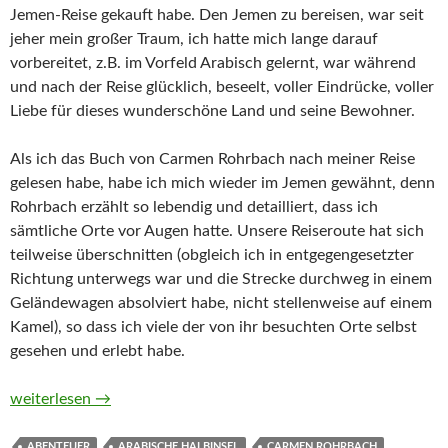
Jemen-Reise gekauft habe. Den Jemen zu bereisen, war seit
jeher mein großer Traum, ich hatte mich lange darauf
vorbereitet, z.B. im Vorfeld Arabisch gelernt, war während
und nach der Reise glücklich, beseelt, voller Eindrücke, voller
Liebe für dieses wunderschöne Land und seine Bewohner.
Als ich das Buch von Carmen Rohrbach nach meiner Reise
gelesen habe, habe ich mich wieder im Jemen gewähnt, denn
Rohrbach erzählt so lebendig und detailliert, dass ich
sämtliche Orte vor Augen hatte. Unsere Reiseroute hat sich
teilweise überschnitten (obgleich ich in entgegengesetzter
Richtung unterwegs war und die Strecke durchweg in einem
Geländewagen absolviert habe, nicht stellenweise auf einem
Kamel), so dass ich viele der von ihr besuchten Orte selbst
gesehen und erlebt habe.
Im Reich der Königin von Saba. Auf Karawanenwegen im Jem
weiterlesen
→
ABENTEUER
ARABISCHE HALBINSEL
CARMEN ROHRBACH