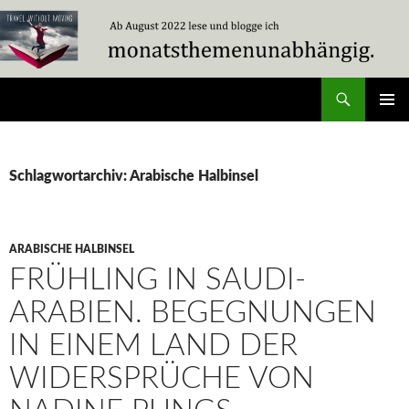
Zum
Inhalt
springen
Suchen
Travel Without Moving
PRIMÄR
MENÜ
Schlagwortarchiv: Arabische Halbinsel
ARABISCHE HALBINSEL
FRÜHLING IN SAUDI-
ARABIEN. BEGEGNUNGEN
IN EINEM LAND DER
WIDERSPRÜCHE VON