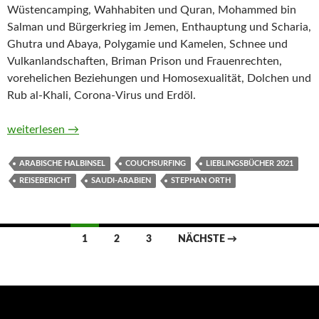
Wüstencamping, Wahhabiten und Quran, Mohammed bin
Salman und Bürgerkrieg im Jemen, Enthauptung und Scharia,
Ghutra und Abaya, Polygamie und Kamelen, Schnee und
Vulkanlandschaften, Briman Prison und Frauenrechten,
vorehelichen Beziehungen und Homosexualität, Dolchen und
Rub al-Khali, Corona-Virus und Erdöl.
Couchsurfing in Saudi-Arabien. Meine Reise durch ein Land z
weiterlesen
→
ARABISCHE HALBINSEL
COUCHSURFING
LIEBLINGSBÜCHER 2021
REISEBERICHT
SAUDI-ARABIEN
STEPHAN ORTH
Beitragsnavigation
1
2
3
NÄCHSTE →