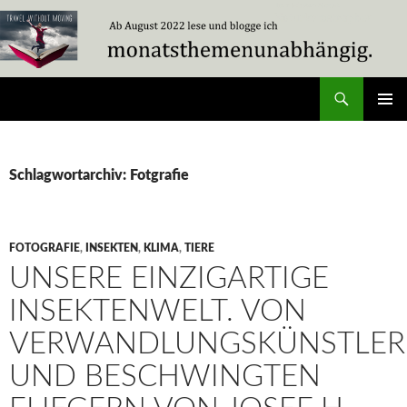
Zum
Inhalt
springen
Suchen
Travel Without Moving
PRIMÄR
MENÜ
Schlagwortarchiv: Fotgrafie
FOTOGRAFIE
,
INSEKTEN
,
KLIMA
,
TIERE
UNSERE EINZIGARTIGE
INSEKTENWELT. VON
VERWANDLUNGSKÜNSTLE
UND BESCHWINGTEN