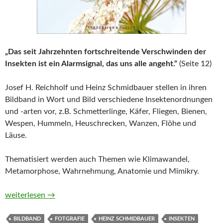
„Das seit Jahrzehnten fortschreitende Verschwinden der
Insekten ist ein Alarmsignal, das uns alle angeht.“
(Seite 12)
Josef H. Reichholf und Heinz Schmidbauer stellen in ihren
Bildband in Wort und Bild verschiedene Insektenordnungen
und -arten vor, z.B. Schmetterlinge, Käfer, Fliegen, Bienen,
Wespen, Hummeln, Heuschrecken, Wanzen, Flöhe und
Läuse.
Thematisiert werden auch Themen wie Klimawandel,
Metamorphose, Wahrnehmung, Anatomie und Mimikry.
Unsere einzigartige Insektenwelt. Von Verwandlungskünstlern
weiterlesen
→
BILDBAND
FOTGRAFIE
HEINZ SCHMIDBAUER
INSEKTEN