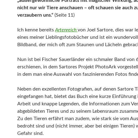
„außergewöhnliche Porträts mit magischer Wirkung, a
nicht nur wir Tiere anschauen – oft schauen sie auch 
verzaubern uns.“
(Seite 11)
Ich kenne bereits
Artenreich
von Joel Sartore, dies war l
eines meiner Lieblingsfotobücher und ist ein wundervoll
Bildband, der mich oft zum Staunen und Lächeln gebrac
Nun ist bei Fischer Sauerländer ein schmaler Band von 
erschienen, in dem Sartores Projekt PhotoArk vorgestel
in dem man eine Auswahl von faszinierenden Fotos finde
Neben den exzellenten Fotografien, auf denen Sartore T
eingefangen hat, bietet das Buch eine kurze Einführung 
Arbeit und knappe Legenden, die Informationen zum Ver
abgebildeten Tieres und zu seinem Lebensraum zusamm
Zu den Tieren erfährt man zudem, wie stark sie vom Au
bedroht sind und (nicht immer, aber bei einigen Tieren) 
Gefahr sind.