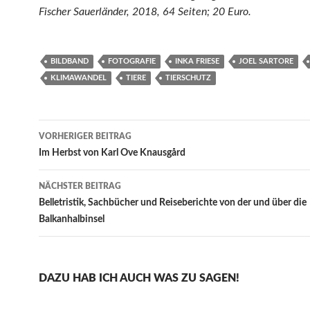
Fischer Sauerländer, 2018, 64 Seiten; 20 Euro.
BILDBAND
FOTOGRAFIE
INKA FRIESE
JOEL SARTORE
KLIMAWANDEL
TIERE
TIERSCHUTZ
Beitragsnavigation
VORHERIGER BEITRAG
Im Herbst von Karl Ove Knausgård
NÄCHSTER BEITRAG
Belletristik, Sachbücher und Reiseberichte von der und über die
Balkanhalbinsel
DAZU HAB ICH AUCH WAS ZU SAGEN!