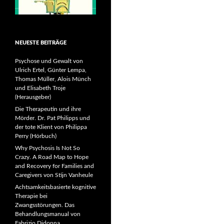
NEUESTE BEITRÄGE
Psychose und Gewalt von
Ulrich Ertel, Günter Lempa,
Thomas Müller, Alois Münch
und Elisabeth Troje
(Herausgeber)
Die Therapeutin und ihre
Mörder. Dr. Pat Philipps und
der tote Klient von Philippa
Perry (Hörbuch)
Why Psychosis Is Not So
Crazy. A Road Map to Hope
and Recovery for Families and
Caregivers von Stijn Vanheule
Achtsamkeitsbasierte kognitive
Therapie bei
Zwangsstörungen. Das
Behandlungsmanual von
Fabrizio Didonna