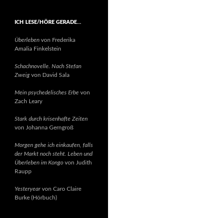
ICH LESE/HÖRE GERADE…
Überleben
von Frederika
Amalia Finkelstein
Schachnovelle. Nach Stefan
Zweig
von David Sala
Mein psychedelisches Erbe
von
Zach Leary
Stark durch krisenhafte Zeiten
von Johanna Gerngroß
Morgen gehe ich einkaufen, falls
der Markt noch steht. Leben und
Überleben im Kongo
von Judith
Raupp
Yesteryear
von Caro Claire
Burke (Hörbuch)