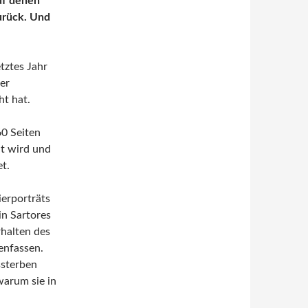
uf denen
zurück. Und
etztes Jahr
er
ht hat.
60 Seiten
lt wird und
t.
ierporträts
in Sartores
halten des
enfassen.
ssterben
warum sie in