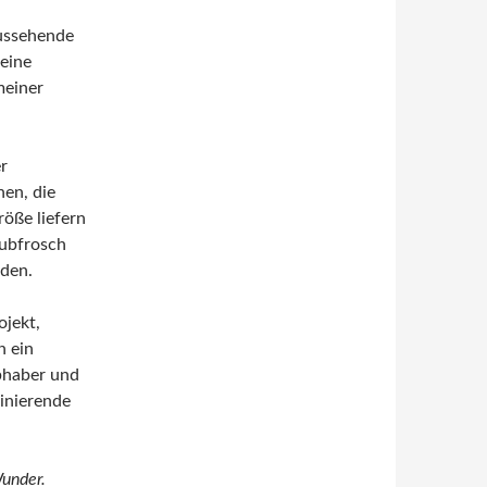
aussehende
 eine
meiner
r
nen, die
öße liefern
aubfrosch
rden.
ojekt,
h ein
ebhaber und
zinierende
Wunder.