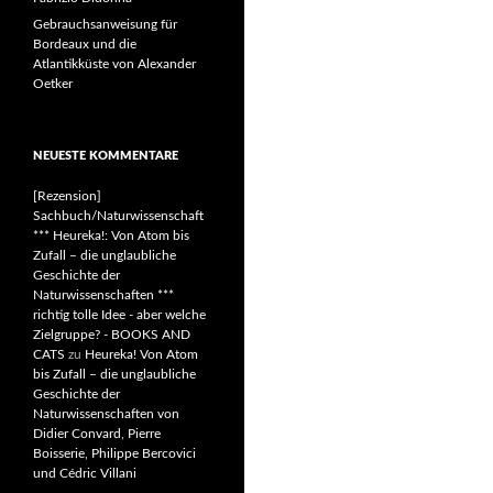
Gebrauchsanweisung für
Bordeaux und die
Atlantikküste von Alexander
Oetker
NEUESTE KOMMENTARE
[Rezension]
Sachbuch/Naturwissenschaft
*** Heureka!: Von Atom bis
Zufall – die unglaubliche
Geschichte der
Naturwissenschaften ***
richtig tolle Idee - aber welche
Zielgruppe? - BOOKS AND
CATS
zu
Heureka! Von Atom
bis Zufall – die unglaubliche
Geschichte der
Naturwissenschaften von
Didier Convard, Pierre
Boisserie, Philippe Bercovici
und Cédric Villani