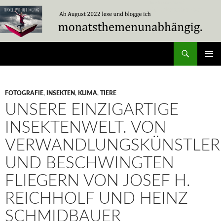
Zum
Inhalt
springen
Suchen
Travel Without Moving
PRIMÄR
MENÜ
FOTOGRAFIE
,
INSEKTEN
,
KLIMA
,
TIERE
UNSERE EINZIGARTIGE
INSEKTENWELT. VON
VERWANDLUNGSKÜNSTLE
UND BESCHWINGTEN
FLIEGERN VON JOSEF H.
REICHHOLF UND HEINZ
SCHMIDBAUER