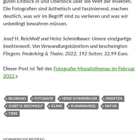
guten Einblick in und Überblick über die Welt der Insekten.
Die Fotografien sind ästhetisch und faszinierend, machen
deutlich, was wir im Begriff sind zu verlieren und was wir
unbedingt bewahren müssen.
Josef H. Reichholf und Heinz Schmidbauer: Unsere einzigartige
Insektenwelt. Von Verwandlungskünstlern und beschwingten
Fliegern. Frederking & Thaler, 2022, 192 Seiten; 32,99 Euro.
Dieser Post ist Teil des
Fotografie-Monatsthemas im Februar
2022
.s
BILDBAND
FOTGRAFIE
HEINZ SCHMIDBAUER
INSEKTEN
JOSEF H. REICHHOLF
KLIMA
KLIMAWANDEL
NATUR
TIERE
Beitragsnavigation