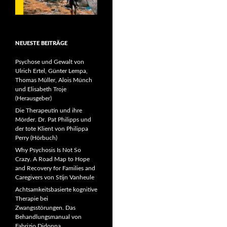
NEUESTE BEITRÄGE
Psychose und Gewalt von
Ulrich Ertel, Günter Lempa,
Thomas Müller, Alois Münch
und Elisabeth Troje
(Herausgeber)
Die Therapeutin und ihre
Mörder. Dr. Pat Philipps und
der tote Klient von Philippa
Perry (Hörbuch)
Why Psychosis Is Not So
Crazy. A Road Map to Hope
and Recovery for Families and
Caregivers von Stijn Vanheule
Achtsamkeitsbasierte kognitive
Therapie bei
Zwangsstörungen. Das
Behandlungsmanual von
Fabrizio Didonna