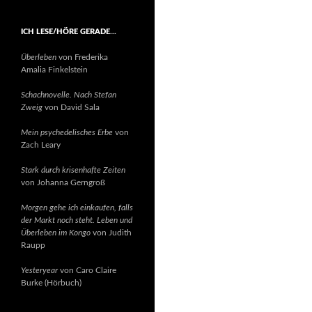
ICH LESE/HÖRE GERADE…
Überleben
von Frederika
Amalia Finkelstein
Schachnovelle. Nach Stefan
Zweig
von David Sala
Mein psychedelisches Erbe
von
Zach Leary
Stark durch krisenhafte Zeiten
von Johanna Gerngroß
Morgen gehe ich einkaufen, falls
der Markt noch steht. Leben und
Überleben im Kongo
von Judith
Raupp
Yesteryear
von Caro Claire
Burke (Hörbuch)