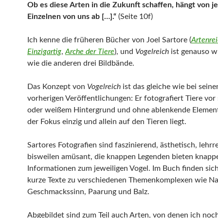
Ob es diese Arten in die Zukunft schaffen, hängt von 
Einzelnen von uns ab […].“
(Seite 10f)
Ich kenne die früheren Bücher von Joel Sartore (
Artenre
Einzigartig
,
Arche der Tiere
), und
Vogelreich
ist genauso 
wie die anderen drei Bildbände.
Das Konzept von
Vogelreich
ist das gleiche wie bei seine
vorherigen Veröffentlichungen: Er fotografiert Tiere vo
oder weißem Hintergrund und ohne ablenkende Element
der Fokus einzig und allein auf den Tieren liegt.
Sartores Fotografien sind faszinierend, ästhetisch, lehrr
bisweilen amüsant, die knappen Legenden bieten knapp
Informationen zum jeweiligen Vogel. Im Buch finden si
kurze Texte zu verschiedenen Themenkomplexen wie N
Geschmackssinn, Paarung und Balz.
Abgebildet sind zum Teil auch Arten, von denen ich noch