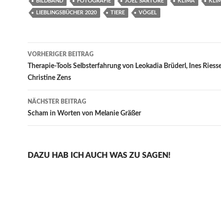
BILDBAND
FOTOGRAFIE
JOEL SARTORE
KLIMA
KLI
LIEBLINGSBÜCHER 2020
TIERE
VÖGEL
Beitragsnavigation
VORHERIGER BEITRAG
Therapie-Tools Selbsterfahrung von Leokadia Brüderl, Ines Riess
Christine Zens
NÄCHSTER BEITRAG
Scham in Worten von Melanie Gräßer
DAZU HAB ICH AUCH WAS ZU SAGEN!