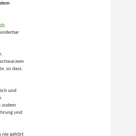
jedem
ich
,
wunderbar
n
r schwarzem
e, so dass
eich und
e
ch zudem
ahrung und
 nie gehört