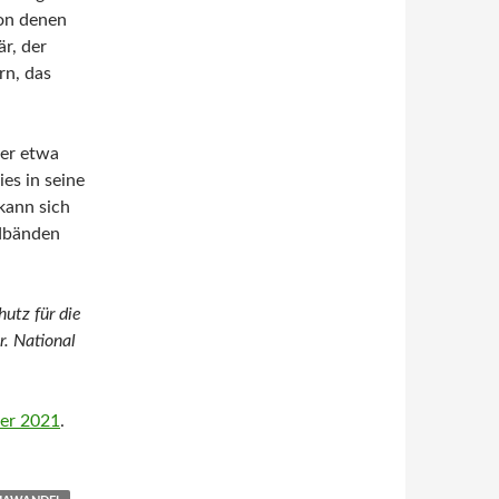
von denen
är, der
rn, das
her etwa
es in seine
kann sich
ldbänden
hutz für die
r. National
er 2021
.