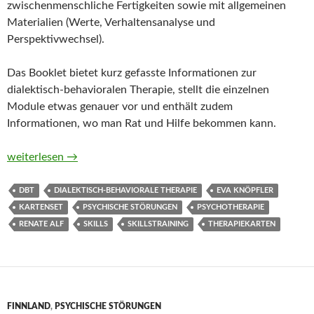
zwischenmenschliche Fertigkeiten sowie mit allgemeinen
Materialien (Werte, Verhaltensanalyse und
Perspektivwechsel).
Das Booklet bietet kurz gefasste Informationen zur
dialektisch-behavioralen Therapie, stellt die einzelnen
Module etwas genauer vor und enthält zudem
Informationen, wo man Rat und Hilfe bekommen kann.
DBT-Skills to go! 64 Übungskarten für jeden Tag. Erweitert 
weiterlesen
→
DBT
DIALEKTISCH-BEHAVIORALE THERAPIE
EVA KNÖPFLER
KARTENSET
PSYCHISCHE STÖRUNGEN
PSYCHOTHERAPIE
RENATE ALF
SKILLS
SKILLSTRAINING
THERAPIEKARTEN
FINNLAND
,
PSYCHISCHE STÖRUNGEN