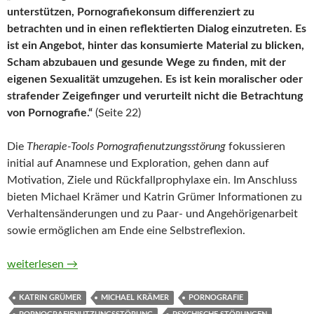
unterstützen, Pornografiekonsum differenziert zu
betrachten und in einen reflektierten Dialog einzutreten. Es
ist ein Angebot, hinter das konsumierte Material zu blicken,
Scham abzubauen und gesunde Wege zu finden, mit der
eigenen Sexualität umzugehen. Es ist kein moralischer oder
strafender Zeigefinger und verurteilt nicht die Betrachtung
von Pornografie.“
(Seite 22)
Die
Therapie-Tools Pornografienutzungsstörung
fokussieren
initial auf Anamnese und Exploration, gehen dann auf
Motivation, Ziele und Rückfallprophylaxe ein. Im Anschluss
bieten Michael Krämer und Katrin Grümer Informationen zu
Verhaltensänderungen und zu Paar- und Angehörigenarbeit
sowie ermöglichen am Ende eine Selbstreflexion.
Therapie-Tools Pornografienutzungsstörung von Michael Kräm
weiterlesen
→
KATRIN GRÜMER
MICHAEL KRÄMER
PORNOGRAFIE