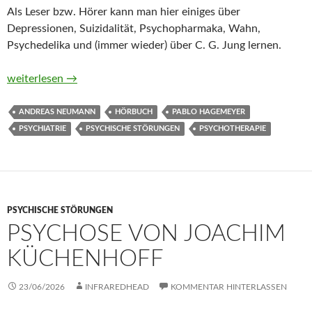
Als Leser bzw. Hörer kann man hier einiges über
Depressionen, Suizidalität, Psychopharmaka, Wahn,
Psychedelika und (immer wieder) über C. G. Jung lernen.
Der Patient, der mit der Stille sprach von Pablo Hagemeyer (H
weiterlesen
→
ANDREAS NEUMANN
HÖRBUCH
PABLO HAGEMEYER
PSYCHIATRIE
PSYCHISCHE STÖRUNGEN
PSYCHOTHERAPIE
PSYCHISCHE STÖRUNGEN
PSYCHOSE VON JOACHIM
KÜCHENHOFF
23/06/2026
INFRAREDHEAD
KOMMENTAR HINTERLASSEN