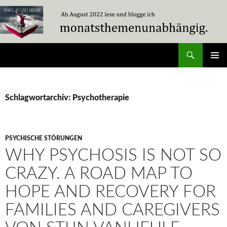
Zum
Inhalt
springen
Suchen
Travel Without Moving
PRIMÄR
MENÜ
Schlagwortarchiv: Psychotherapie
PSYCHISCHE STÖRUNGEN
WHY PSYCHOSIS IS NOT SO
CRAZY. A ROAD MAP TO
HOPE AND RECOVERY FOR
FAMILIES AND CAREGIVERS