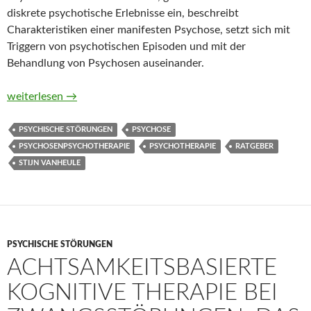
diskrete psychotische Erlebnisse ein, beschreibt
Charakteristiken einer manifesten Psychose, setzt sich mit
Triggern von psychotischen Episoden und mit der
Behandlung von Psychosen auseinander.
Why Psychosis Is Not So Crazy. A Road Map to Hope and Recove
weiterlesen
→
PSYCHISCHE STÖRUNGEN
PSYCHOSE
PSYCHOSENPSYCHOTHERAPIE
PSYCHOTHERAPIE
RATGEBER
STIJN VANHEULE
PSYCHISCHE STÖRUNGEN
ACHTSAMKEITSBASIERTE
KOGNITIVE THERAPIE BEI