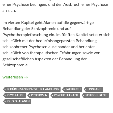
einer Psychose bedingen, und den Ausbruch einer Psychose
an sich.
Im vierten Kapitel geht Alanen auf die gegenwärtige
Behandlung der Schizophrenie und auf
Psychotherapieforschung ein. Im fünften Kapitel setzt er sich
schließlich mit der bedürfnisangepassten Behandlung
schizophrener Psychosen auseinander und berichtet
schließlich von therapeutischen Erfahrungen sowie von
gesellschaftlichen Aspekten der Behandlung der
Schizophrenie.
Schizophrenie. Entstehung, Erscheinungsformen und die bedür
weiterlesen
→
BEDÜRFNISANGEPASSTE BEHANDLUNG
FACHBUCH
FINNLAND
PSYCHIATRIE
PSYCHOSEN
PSYCHOTHERAPIE
SCHIZOPHRENIE
YRJÖ O. ALANEN