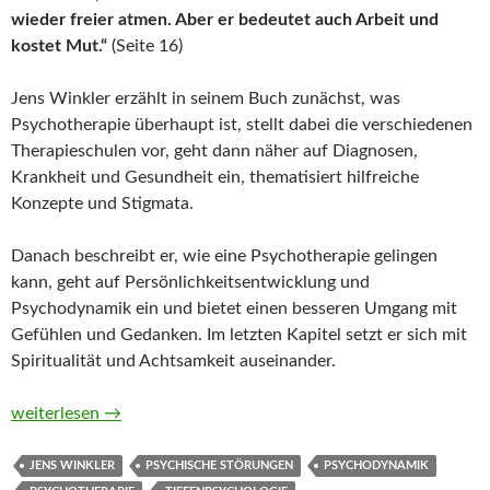
wieder freier atmen. Aber er bedeutet auch Arbeit und
kostet Mut.“
(Seite 16)
Jens Winkler erzählt in seinem Buch zunächst, was
Psychotherapie überhaupt ist, stellt dabei die verschiedenen
Therapieschulen vor, geht dann näher auf Diagnosen,
Krankheit und Gesundheit ein, thematisiert hilfreiche
Konzepte und Stigmata.
Danach beschreibt er, wie eine Psychotherapie gelingen
kann, geht auf Persönlichkeitsentwicklung und
Psychodynamik ein und bietet einen besseren Umgang mit
Gefühlen und Gedanken. Im letzten Kapitel setzt er sich mit
Spiritualität und Achtsamkeit auseinander.
Tiefenpsychologie auf der eigenen Couch. Das Begleitbuch für
weiterlesen
→
JENS WINKLER
PSYCHISCHE STÖRUNGEN
PSYCHODYNAMIK