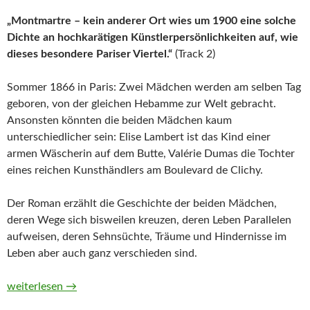
„Montmartre – kein anderer Ort wies um 1900 eine solche
Dichte an hochkarätigen Künstlerpersönlichkeiten auf, wie
dieses besondere Pariser Viertel.“
(Track 2)
Sommer 1866 in Paris: Zwei Mädchen werden am selben Tag
geboren, von der gleichen Hebamme zur Welt gebracht.
Ansonsten könnten die beiden Mädchen kaum
unterschiedlicher sein: Elise Lambert ist das Kind einer
armen Wäscherin auf dem Butte, Valérie Dumas die Tochter
eines reichen Kunsthändlers am Boulevard de Clichy.
Der Roman erzählt die Geschichte der beiden Mädchen,
deren Wege sich bisweilen kreuzen, deren Leben Parallelen
aufweisen, deren Sehnsüchte, Träume und Hindernisse im
Leben aber auch ganz verschieden sind.
Montmartre. Teil 1. Licht und Schatten von Marie Lacrosse (H
weiterlesen
→