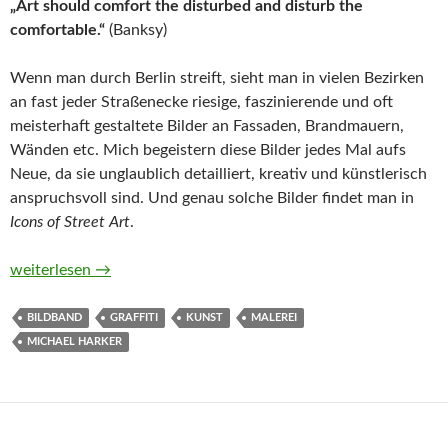
„Art should comfort the disturbed and disturb the
comfortable.“
(Banksy)
Wenn man durch Berlin streift, sieht man in vielen Bezirken
an fast jeder Straßenecke riesige, faszinierende und oft
meisterhaft gestaltete Bilder an Fassaden, Brandmauern,
Wänden etc. Mich begeistern diese Bilder jedes Mal aufs
Neue, da sie unglaublich detailliert, kreativ und künstlerisch
anspruchsvoll sind. Und genau solche Bilder findet man in
Icons of Street Art
.
Icons of Street Art. Big Murals von Michael Harker
weiterlesen
→
BILDBAND
GRAFFITI
KUNST
MALEREI
MICHAEL HARKER