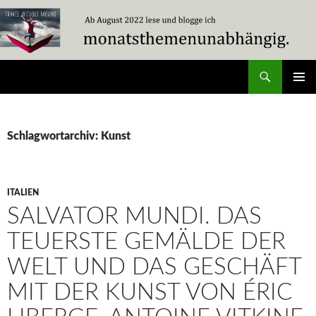
Zum
Inhalt
springen
Suchen
Travel Without Moving
PRIMÄR
MENÜ
Schlagwortarchiv: Kunst
ITALIEN
SALVATOR MUNDI. DAS
TEUERSTE GEMÄLDE DER
WELT UND DAS GESCHÄFT
MIT DER KUNST VON ÉRIC