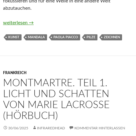
fokussieren und für eine Weile in eine andere Welt
abzutauchen.
Faszinierende Pilze. Ausmalbuch zur kreativen Stressbewältig
weiterlesen
→
KUNST
MANDALA
PAOLA PIACCO
PILZE
ZEICHNEN
FRANKREICH
MONTMARTRE. TEIL 1.
LICHT UND SCHATTEN
VON MARIE LACROSSE
(HÖRBUCH)
30/06/2025
INFRAREDHEAD
KOMMENTAR HINTERLASSEN