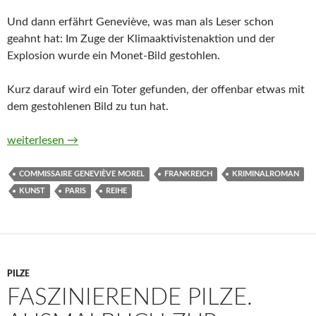
Und dann erfährt Geneviève, was man als Leser schon
geahnt hat: Im Zuge der Klimaaktivistenaktion und der
Explosion wurde ein Monet-Bild gestohlen.
Kurz darauf wird ein Toter gefunden, der offenbar etwas mit
dem gestohlenen Bild zu tun hat.
Tödlicher Coup am Montmartre von René Laffite
weiterlesen
→
COMMISSAIRE GENEVIÈVE MOREL
FRANKREICH
KRIMINALROMAN
KUNST
PARIS
REIHE
PILZE
FASZINIERENDE PILZE.