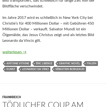
Bild transportiert, das schließlich für lange Zeit von der
Bildfläche verschwindet.
Im Jahre 2017 wird es schließlich in New York City bei
Christie’s für 400 Millionen Dollar – mit Gebühren 450
Millionen Dollar – verkauft. Salvator Mundi ist ein
Ölgemälde, das Jesus Christus zeigt und als letztes Bild
Leonardo da Vincis gilt.
Salvator Mundi. Das teuerste Gemälde der Welt und das Geschä
weiterlesen
→
ANTOINE VITKINE
ÉRIC LIBERGE
GRAPHIC NOVEL
ITALIEN
KUNST
LEONARDO DA VINCI
SÉBASTIEN BORGEAUD
FRANKREICH
TÖDLICHER COUP AM