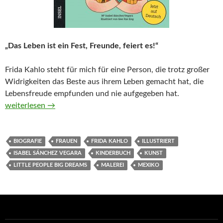
„Das Leben ist ein Fest, Freunde, feiert es!“
Frida Kahlo steht für mich für eine Person, die trotz großer
Widrigkeiten das Beste aus ihrem Leben gemacht hat, die
Lebensfreude empfunden und nie aufgegeben hat.
Frida Kahlo. Little People, Big Dreams von Isabel Sánchez Vega
weiterlesen
→
BIOGRAFIE
FRAUEN
FRIDA KAHLO
ILLUSTRIERT
ISABEL SÁNCHEZ VEGARA
KINDERBUCH
KUNST
LITTLE PEOPLE BIG DREAMS
MALEREI
MEXIKO