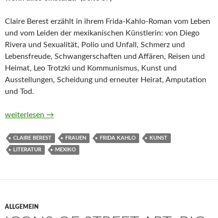
Claire Berest erzählt in ihrem Frida-Kahlo-Roman vom Leben
und vom Leiden der mexikanischen Künstlerin: von Diego
Rivera und Sexualität, Polio und Unfall, Schmerz und
Lebensfreude, Schwangerschaften und Affären, Reisen und
Heimat, Leo Trotzki und Kommunismus, Kunst und
Ausstellungen, Scheidung und erneuter Heirat, Amputation
und Tod.
Das Leben ist ein Fest. Ein Frida-Kahlo-Roman von Claire Bere
weiterlesen
→
CLAIRE BEREST
FRAUEN
FRIDA KAHLO
KUNST
LITERATUR
MEXIKO
ALLGEMEIN