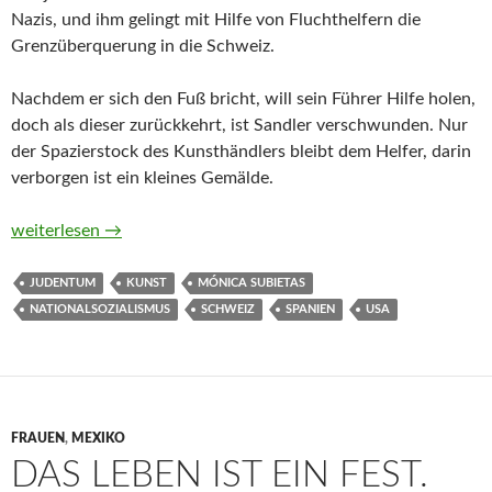
Nazis, und ihm gelingt mit Hilfe von Fluchthelfern die
Grenzüberquerung in die Schweiz.
Nachdem er sich den Fuß bricht, will sein Führer Hilfe holen,
doch als dieser zurückkehrt, ist Sandler verschwunden. Nur
der Spazierstock des Kunsthändlers bleibt dem Helfer, darin
verborgen ist ein kleines Gemälde.
Waldinneres von Mónica Subietas (Hörbuch)
weiterlesen
→
JUDENTUM
KUNST
MÓNICA SUBIETAS
NATIONALSOZIALISMUS
SCHWEIZ
SPANIEN
USA
FRAUEN
,
MEXIKO
DAS LEBEN IST EIN FEST.