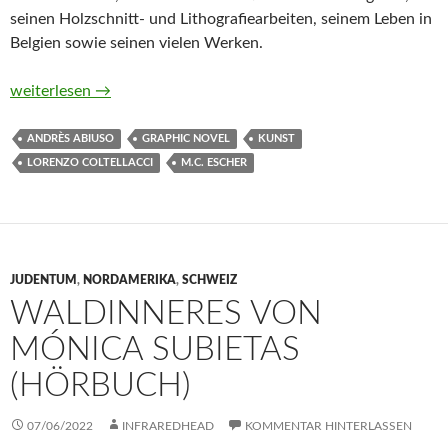
seinen Holzschnitt- und Lithografiearbeiten, seinem Leben in
Belgien sowie seinen vielen Werken.
M. C. Escher. Unmögliche Welten. Graphic Novel von Andrès A
weiterlesen
→
ANDRÈS ABIUSO
GRAPHIC NOVEL
KUNST
LORENZO COLTELLACCI
M.C. ESCHER
JUDENTUM
,
NORDAMERIKA
,
SCHWEIZ
WALDINNERES VON
MÓNICA SUBIETAS
(HÖRBUCH)
07/06/2022
INFRAREDHEAD
KOMMENTAR HINTERLASSEN