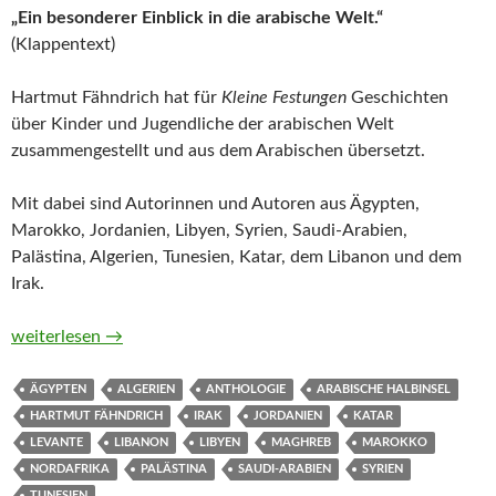
„Ein besonderer Einblick in die arabische Welt.“
(Klappentext)
Hartmut Fähndrich hat für
Kleine Festungen
Geschichten
über Kinder und Jugendliche der arabischen Welt
zusammengestellt und aus dem Arabischen übersetzt.
Mit dabei sind Autorinnen und Autoren aus Ägypten,
Marokko, Jordanien, Libyen, Syrien, Saudi-Arabien,
Palästina, Algerien, Tunesien, Katar, dem Libanon und dem
Irak.
Kleine Festungen. Geschichten über arabische Kinder und Jug
weiterlesen
→
ÄGYPTEN
ALGERIEN
ANTHOLOGIE
ARABISCHE HALBINSEL
HARTMUT FÄHNDRICH
IRAK
JORDANIEN
KATAR
LEVANTE
LIBANON
LIBYEN
MAGHREB
MAROKKO
NORDAFRIKA
PALÄSTINA
SAUDI-ARABIEN
SYRIEN
TUNESIEN