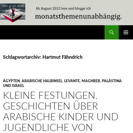
Zum
Inhalt
springen
Suchen
Travel Without Moving
PRIMÄR
MENÜ
Schlagwortarchiv: Hartmut Fähndrich
ÄGYPTEN
,
ARABISCHE HALBINSEL
,
LEVANTE
,
MAGHREB
,
PALÄSTINA
UND ISRAEL
KLEINE FESTUNGEN.
GESCHICHTEN ÜBER
ARABISCHE KINDER UND
JUGENDLICHE VON