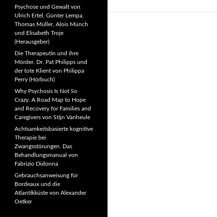
Psychose und Gewalt von
Ulrich Ertel, Günter Lempa,
Thomas Müller, Alois Münch
und Elisabeth Troje
(Herausgeber)
Die Therapeutin und ihre
Mörder. Dr. Pat Philipps und
der tote Klient von Philippa
Perry (Hörbuch)
Why Psychosis Is Not So
Crazy. A Road Map to Hope
and Recovery for Families and
Caregivers von Stijn Vanheule
Achtsamkeitsbasierte kognitive
Therapie bei
Zwangsstörungen. Das
Behandlungsmanual von
Fabrizio Didonna
Gebrauchsanweisung für
Bordeaux und die
Atlantikküste von Alexander
Oetker