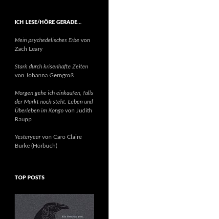
ICH LESE/HÖRE GERADE…
Mein psychedelisches Erbe
von
Zach Leary
Stark durch krisenhafte Zeiten
von Johanna Gerngroß
Morgen gehe ich einkaufen, falls
der Markt noch steht. Leben und
Überleben im Kongo
von Judith
Raupp
Yesteryear
von Caro Claire
Burke (Hörbuch)
TOP POSTS