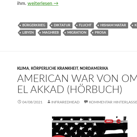
Die Rückkehr von Hisham Matar
ihm.
weiterlesen
→
BÜRGERKRIEG
DIKTATUR
FLUCHT
HISHAM MATAR
K
LIBYEN
MAGHREB
MIGRATION
PROSA
KLIMA
,
KÖRPERLICHE KRANKHEIT
,
NORDAMERIKA
AMERICAN WAR VON O
EL AKKAD (HÖRBUCH)
04/08/2021
INFRAREDHEAD
KOMMENTAR HINTERLASS