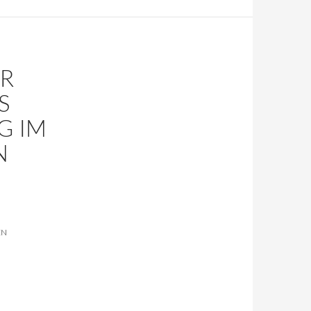
IR
S
G IM
N
EN