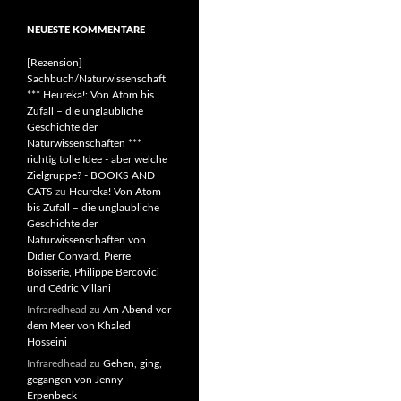
NEUESTE KOMMENTARE
[Rezension]
Sachbuch/Naturwissenschaft
*** Heureka!: Von Atom bis
Zufall – die unglaubliche
Geschichte der
Naturwissenschaften ***
richtig tolle Idee - aber welche
Zielgruppe? - BOOKS AND
CATS
zu
Heureka! Von Atom
bis Zufall – die unglaubliche
Geschichte der
Naturwissenschaften von
Didier Convard, Pierre
Boisserie, Philippe Bercovici
und Cédric Villani
Infraredhead
zu
Am Abend vor
dem Meer von Khaled
Hosseini
Infraredhead
zu
Gehen, ging,
gegangen von Jenny
Erpenbeck