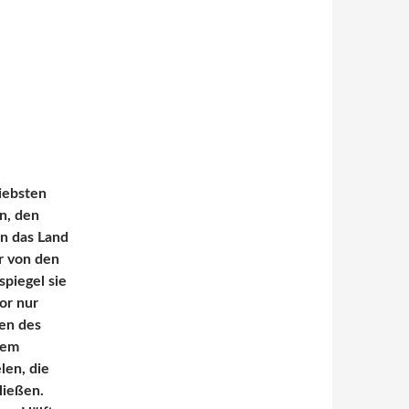
liebsten
n, den
en das Land
r von den
piegel sie
or nur
en des
uem
len, die
ließen.