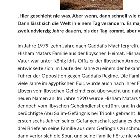
„Hier geschieht nie was. Aber wenn, dann schnell wie de
Dann lässt sich die Welt in einem Tag verändern. Es ma
zweiundvierzig Jahre dauern, bis der Tag kommt, aber
Im Jahre 1979, zehn Jahre nach Gaddafis Machtergreifu
Hisham Matars Familie aus der libyschen Heimat. Hish
Vater war unter König Idris Offizier der libyschen Arme
entwickelte sich im Laufe der Jahre zu einem der bekan
Führer der Opposition gegen Gaddafis Regime. Die Famil
viele Jahre im ägyptischen Exil, wurde auch nach ihrer F
Libyen vom libyschen Geheimdienst überwacht und na
neuen Namen an. Im Jahre 1990 wurde Hisham Matars 
dennoch vom libyschen Geheimdienst entführt und in d
berüchtigte Abu Salim-Gefängnis bei Tripolis gebracht. 
ersten sechs Jahren seiner Gefangenschaft gelang es de
drei Briefe an seine Familie aus dem Gefängnis zu schm
dann verlor sich die Spur, und seine Familie hörte nie w