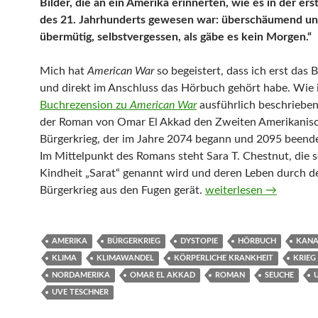
Bilder, die an ein Amerika erinnerten, wie es in der ers
des 21. Jahrhunderts gewesen war: überschäumend u
übermütig, selbstvergessen, als gäbe es kein Morgen.“
Mich hat
American War
so begeistert, dass ich erst das 
und direkt im Anschluss das Hörbuch gehört habe. Wie 
Buchrezension zu
American War
ausführlich beschrieben
der Roman von Omar El Akkad den Zweiten Amerikanis
Bürgerkrieg, der im Jahre 2074 begann und 2095 beend
Im Mittelpunkt des Romans steht Sara T. Chestnut, die se
Kindheit „Sarat“ genannt wird und deren Leben durch d
American War von Oma
Bürgerkrieg aus den Fugen gerät.
weiterlesen
→
AMERIKA
BÜRGERKRIEG
DYSTOPIE
HÖRBUCH
KAN
KLIMA
KLIMAWANDEL
KÖRPERLICHE KRANKHEIT
KRIEG
NORDAMERIKA
OMAR EL AKKAD
ROMAN
SEUCHE
UVE TESCHNER