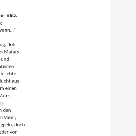
r Blitz.
g
 wenn…“
ng, floh
am Matars
e und
ntesten
ie lebte
lucht aus
hm einen
Vater
as
In den
m Vater,
uggeln, doch
ieder von