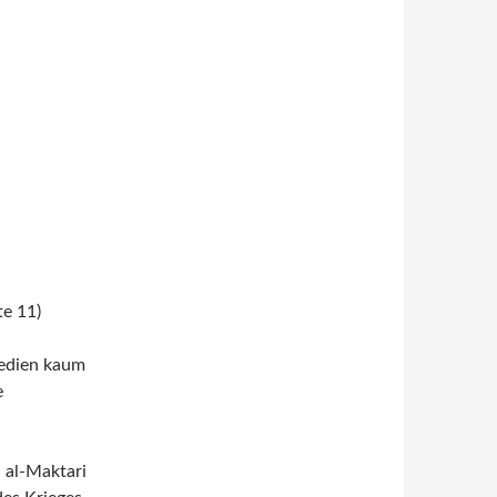
te 11)
Medien kaum
e
a al-Maktari