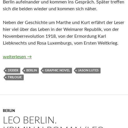
Berlin aufeinander und kommen ins Gespräch. Später treffen
sich die beiden wieder und kommen sich näher.
Neben der Geschichte um Marthe und Kurt erfährt der Leser
hier viel über das Leben in der Weimarer Republik, von der
Novemberrevolution 1918, von der Ermordung Karl
Liebknechts und Rosa Luxemburgs, vom Ersten Weltkrieg.
Berlin. Steinerne Stadt, Teil 1 von Jason Lutes
weiterlesen
→
1920ER
BERLIN
GRAPHIC NOVEL
JASON LUTES
TRILOGIE
BERLIN
LEO BERLIN.