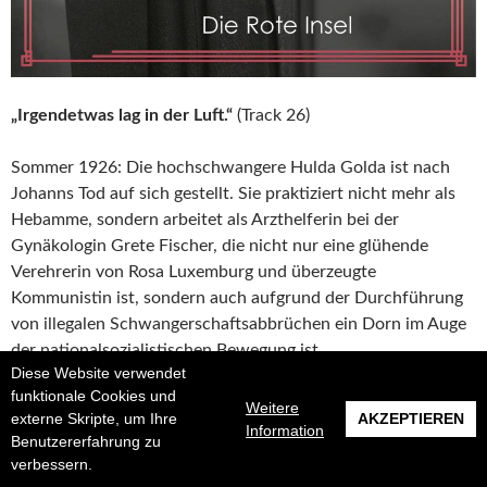
„Irgendetwas lag in der Luft.“
(Track 26)
Sommer 1926: Die hochschwangere Hulda Golda ist nach
Johanns Tod auf sich gestellt. Sie praktiziert nicht mehr als
Hebamme, sondern arbeitet als Arzthelferin bei der
Gynäkologin Grete Fischer, die nicht nur eine glühende
Verehrerin von Rosa Luxemburg und überzeugte
Kommunistin ist, sondern auch aufgrund der Durchführung
von illegalen Schwangerschaftsabbrüchen ein Dorn im Auge
der nationalsozialistischen Bewegung ist.
Diese Website verwendet
funktionale Cookies und
Fräulein Gold. Die Rote Insel (Die Hebamme von Berlin, Band 
weiterlesen
→
Weitere
externe Skripte, um Ihre
AKZEPTIEREN
Information
Benutzererfahrung zu
1920ER
ANNA THALBACH
ANNE STERN
BERLIN
verbessern.
HÖRBUCH
HULDA GOLD
LIEBLINGSBÜCHER 2023