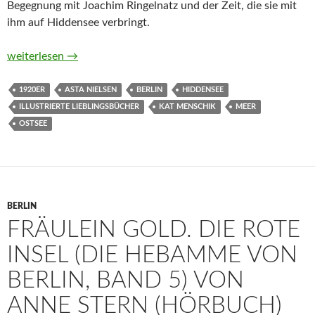
Begegnung mit Joachim Ringelnatz und der Zeit, die sie mit
ihm auf Hiddensee verbringt.
Im Paradies. Erzählungen von Asta Nielsen und Kat Menschik
weiterlesen
→
1920ER
ASTA NIELSEN
BERLIN
HIDDENSEE
ILLUSTRIERTE LIEBLINGSBÜCHER
KAT MENSCHIK
MEER
OSTSEE
BERLIN
FRÄULEIN GOLD. DIE ROTE
INSEL (DIE HEBAMME VON
BERLIN, BAND 5) VON
ANNE STERN (HÖRBUCH)