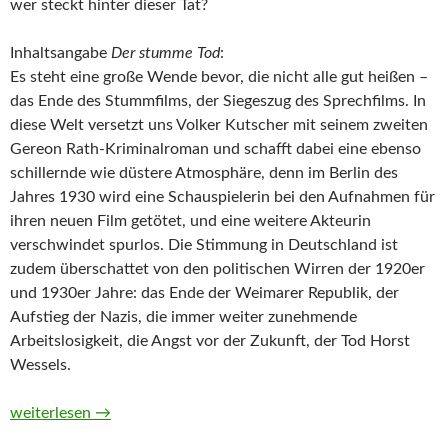
wer steckt hinter dieser Tat?
Inhaltsangabe
Der stumme Tod
:
Es steht eine große Wende bevor, die nicht alle gut heißen –
das Ende des Stummfilms, der Siegeszug des Sprechfilms. In
diese Welt versetzt uns Volker Kutscher mit seinem zweiten
Gereon Rath-Kriminalroman und schafft dabei eine ebenso
schillernde wie düstere Atmosphäre, denn im Berlin des
Jahres 1930 wird eine Schauspielerin bei den Aufnahmen für
ihren neuen Film getötet, und eine weitere Akteurin
verschwindet spurlos. Die Stimmung in Deutschland ist
zudem überschattet von den politischen Wirren der 1920er
und 1930er Jahre: das Ende der Weimarer Republik, der
Aufstieg der Nazis, die immer weiter zunehmende
Arbeitslosigkeit, die Angst vor der Zukunft, der Tod Horst
Wessels.
Der nasse Fisch / Der stumme Tod von Volker Kutscher (Hörbu
weiterlesen
→