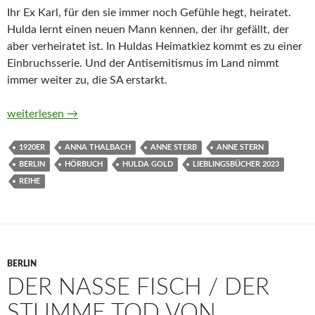
Ihr Ex Karl, für den sie immer noch Gefühle hegt, heiratet.
Hulda lernt einen neuen Mann kennen, der ihr gefällt, der
aber verheiratet ist. In Huldas Heimatkiez kommt es zu einer
Einbruchsserie. Und der Antisemitismus im Land nimmt
immer weiter zu, die SA erstarkt.
Fräulein Gold. Die Lichter der Stadt (Die Hebamme von Berlin, 
weiterlesen
→
1920ER
ANNA THALBACH
ANNE STERB
ANNE STERN
BERLIN
HÖRBUCH
HULDA GOLD
LIEBLINGSBÜCHER 2023
REIHE
BERLIN
DER NASSE FISCH / DER
STUMME TOD VON