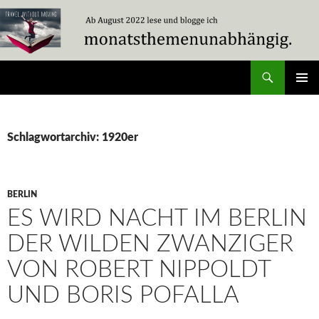
Zum
Inhalt
springen
Suchen
Travel Without Moving
PRIMÄR
MENÜ
Schlagwortarchiv: 1920er
BERLIN
ES WIRD NACHT IM BERLIN
DER WILDEN ZWANZIGER
VON ROBERT NIPPOLDT
UND BORIS POFALLA