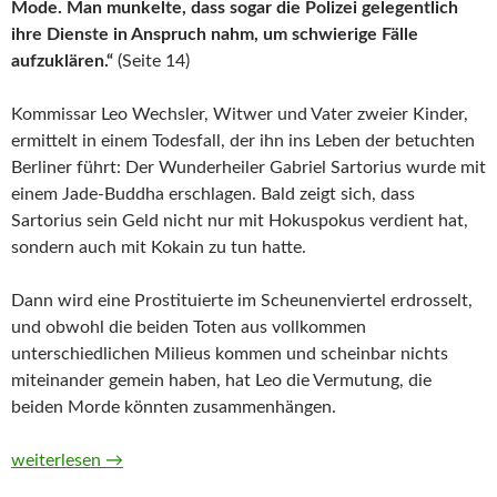
Mode. Man munkelte, dass sogar die Polizei gelegentlich
ihre Dienste in Anspruch nahm, um schwierige Fälle
aufzuklären.“
(Seite 14)
Kommissar Leo Wechsler, Witwer und Vater zweier Kinder,
ermittelt in einem Todesfall, der ihn ins Leben der betuchten
Berliner führt: Der Wunderheiler Gabriel Sartorius wurde mit
einem Jade-Buddha erschlagen. Bald zeigt sich, dass
Sartorius sein Geld nicht nur mit Hokuspokus verdient hat,
sondern auch mit Kokain zu tun hatte.
Dann wird eine Prostituierte im Scheunenviertel erdrosselt,
und obwohl die beiden Toten aus vollkommen
unterschiedlichen Milieus kommen und scheinbar nichts
miteinander gemein haben, hat Leo die Vermutung, die
beiden Morde könnten zusammenhängen.
Leo Berlin. Kriminalroman (Leo Wechsler, Band 1) von Susann
weiterlesen
→