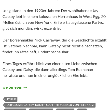
Long Island in den 1920er Jahren: Der wohlhabende Jay
Gatsby lebt in einem kolossalen Herrenhaus in West Egg, 20
Meilen östlich von New York. Er feiert ausgelassene Partys,
gibt sich mondän, wirkt exzentrisch.
Der Börsenmakler Nick Carraway, der die Geschichte erzählt,
ist Gatsbys Nachbar, kann Gatsby nicht recht einschätzen,
findet ihn rätselhaft, undurchschaubar.
Eines Tages erfährt Nick von einer alten Liebe zwischen
Gatsby und Daisy, die dann allerdings Tom Buchanan
heiratete und nun in einer unglücklichen Ehe lebt.
Der große Gatsby. Nach F. Scott Fitzgerald von Pete Katz
weiterlesen
→
1920ER
DER GROSSE GATSBY. NACH F. SCOTT FITZGERALD VON PETE KATZ