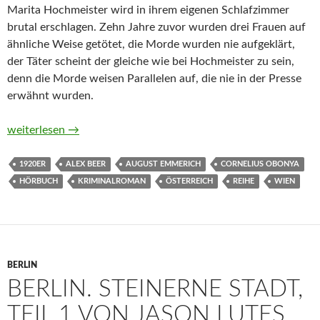
Marita Hochmeister wird in ihrem eigenen Schlafzimmer
brutal erschlagen. Zehn Jahre zuvor wurden drei Frauen auf
ähnliche Weise getötet, die Morde wurden nie aufgeklärt,
der Täter scheint der gleiche wie bei Hochmeister zu sein,
denn die Morde weisen Parallelen auf, die nie in der Presse
erwähnt wurden.
Die weiße Stunde von Alex Beer (Hörbuch)
weiterlesen
→
1920ER
ALEX BEER
AUGUST EMMERICH
CORNELIUS OBONYA
HÖRBUCH
KRIMINALROMAN
ÖSTERREICH
REIHE
WIEN
BERLIN
BERLIN. STEINERNE STADT,
TEIL 1 VON JASON LUTES