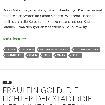
Doras Vater, Hugo Rosterg, ist ein Hamburger Kaufmann und
möchte sich Waren im Oman sichern. Während Theodor
hofft, durch die Reise seine Ehe zu retten, hat der Rest der
Familie/Firma den großen finanziellen Coup im Auge.
Die Passage nach Maskat. Kriminalroman von Cay Rademache
weiterlesen
→
1920ER
ÄGYPTEN
ARABISCHE HALBINSEL
CAY RADEMACHER
FRANKREICH
JEMEN
MEER
OMAN
SCHIFF
BERLIN
FRÄULEIN GOLD. DIE
LICHTER DER STADT (DIE