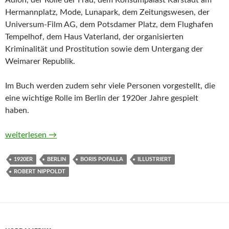
Adlon, der Rolle der Frau, dem Konsumpalast Karstadt am
Hermannplatz, Mode, Lunapark, dem Zeitungswesen, der
Universum-Film AG, dem Potsdamer Platz, dem Flughafen
Tempelhof, dem Haus Vaterland, der organisierten
Kriminalität und Prostitution sowie dem Untergang der
Weimarer Republik.
Im Buch werden zudem sehr viele Personen vorgestellt, die
eine wichtige Rolle im Berlin der 1920er Jahre gespielt
haben.
Es wird Nacht im Berlin der wilden Zwanziger von Robert Nipp
weiterlesen
→
1920ER
BERLIN
BORIS POFALLA
ILLUSTRIERT
ROBERT NIPPOLDT