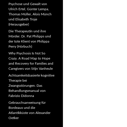
Psychose und Gewalt von
Ulrich Ertel, Günter Lempa,
Thomas Müller, Alois Münch
und Elisabeth Troje
(Herausgeber)
Die Therapeutin und ihre
Mörder. Dr. Pat Philipps und
der tote Klient von Philippa
Perry (Hörbuch)
Why Psychosis Is Not So
Crazy. A Road Map to Hope
and Recovery for Families and
Caregivers von Stijn Vanheule
Achtsamkeitsbasierte kognitive
Therapie bei
Zwangsstörungen. Das
Behandlungsmanual von
Fabrizio Didonna
Gebrauchsanweisung für
Bordeaux und die
Atlantikküste von Alexander
Oetker