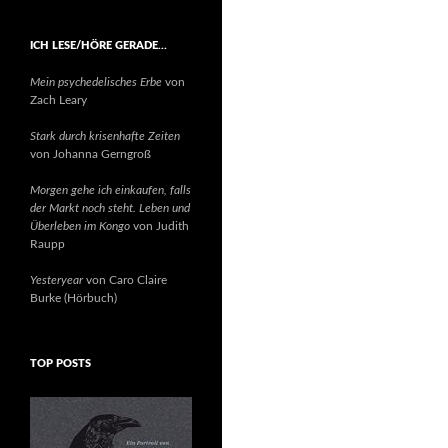
ICH LESE/HÖRE GERADE…
Mein psychedelisches Erbe
von
Zach Leary
Stark durch krisenhafte Zeiten
von Johanna Gerngroß
Morgen gehe ich einkaufen, falls
der Markt noch steht. Leben und
Überleben im Kongo
von Judith
Raupp
Yesteryear
von Caro Claire
Burke (Hörbuch)
TOP POSTS