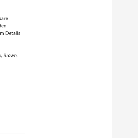
bare
den
m Details
e, Brown,