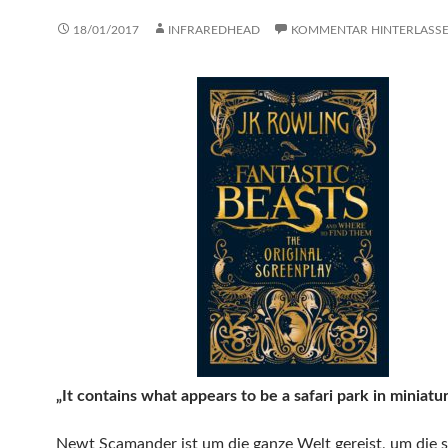
18/01/2017
INFRAREDHEAD
KOMMENTAR HINTERLASS
„It contains what appears to be a safari park in miniatur
Newt Scamander ist um die ganze Welt gereist, um die s