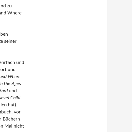
und zu
s and Where
iben
e seiner
mehrfach und
hört und
 and Where
h the Ages
Bard
und
ursed Child
len hat).
hbuch, vor
en Büchern
en Mal nicht