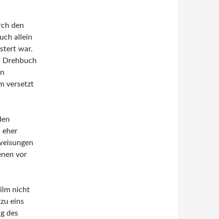
rch den
uch allein
stert war.
as Drehbuch
en
m versetzt
den
 eher
nweisungen
enen vor
ilm nicht
zu eins
ng des