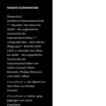
NEUESTE KOMMENTARE
[Rezension]
Sachbuch/Naturwissenschaft
*** Heureka!: Von Atom bis
Zufall – die unglaubliche
Geschichte der
Naturwissenschaften ***
richtig tolle Idee - aber welche
Zielgruppe? - BOOKS AND
CATS
zu
Heureka! Von Atom
bis Zufall – die unglaubliche
Geschichte der
Naturwissenschaften von
Didier Convard, Pierre
Boisserie, Philippe Bercovici
und Cédric Villani
Infraredhead
zu
Am Abend vor
dem Meer von Khaled
Hosseini
Infraredhead
zu
Gehen, ging,
gegangen von Jenny
Erpenbeck