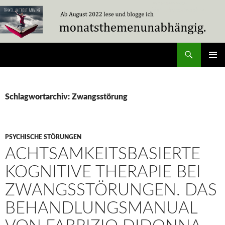
Zum
Inhalt
springen
Suchen
Travel Without Moving
PRIMÄR
MENÜ
Schlagwortarchiv: Zwangsstörung
PSYCHISCHE STÖRUNGEN
ACHTSAMKEITSBASIERTE
KOGNITIVE THERAPIE BEI
ZWANGSSTÖRUNGEN. DAS
BEHANDLUNGSMANUAL