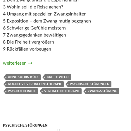
2 Den Zwang unter die Lupe nehmen
3 Wohin soll die Reise gehen?
4 Umgang mit speziellen Zwangsinhalten
5 Exposition – dem Zwang mutig begegnen
6 Schwierige Gefühle meistern
7 Zwangsgedanken bewältigen
8 Die Freiheit vergrößern
9 Rückfällen vorbeugen
Zwangsstörungen. 75 Therapiekarten von Anne Katrin Külz
weiterlesen
→
ANNE KATRIN KÜLZ
DRITTE WELLE
KOGNITIVE VERHALTENSTHERAPIE
PSYCHISCHE STÖRUNGEN
PSYCHOTHERAPIE
VERHALTENSTHERAPIE
ZWANGSSTÖRUNG
PSYCHISCHE STÖRUNGEN