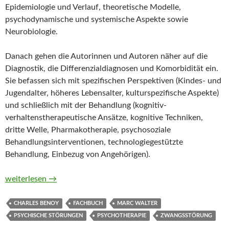
Epidemiologie und Verlauf, theoretische Modelle,
psychodynamische und systemische Aspekte sowie
Neurobiologie.
Danach gehen die Autorinnen und Autoren näher auf die
Diagnostik, die Differenzialdiagnosen und Komorbidität ein.
Sie befassen sich mit spezifischen Perspektiven (Kindes- und
Jugendalter, höheres Lebensalter, kulturspezifische Aspekte)
und schließlich mit der Behandlung (kognitiv-
verhaltenstherapeutische Ansätze, kognitive Techniken,
dritte Welle, Pharmakotherapie, psychosoziale
Behandlungsinterventionen, technologiegestützte
Behandlung, Einbezug von Angehörigen).
Zwangsstörung. Grundlagen – Formen – Interventionen von Ch
weiterlesen
→
CHARLES BENOY
FACHBUCH
MARC WALTER
PSYCHISCHE STÖRUNGEN
PSYCHOTHERAPIE
ZWANGSSTÖRUNG