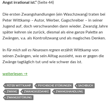
Angst irrational ist.“
(Seite 44)
Die ersten Zwangshandlungen (ein Waschzwang) traten bei
Peter Wittkamp – Autor, Werber, Gagschreiber – in seiner
Jugend auf, doch verschwanden dann wieder. Zwanzig Jahre
später kehren sie zurück, diesmal als eine ganze Palette an
Zwängen, v.a. als Kontrollzwang und als magisches Denken.
In
Für mich soll es Neurosen regnen
erzählt Wittkamp von
seinen Zwängen, wie sein Alltag aussieht, was er gegen die
Zwänge tagtäglich tut und wie schwer das ist.
Für mich soll es Neurosen regnen. Mein Leben mit Zwangsstö
weiterlesen
→
PETER WITTKAMP
PSYCHISCHE STÖRUNGEN
SACHBUCH
ZWANG
ZWANGSGEDANKE
ZWANGSHANDLUNG
ZWANGSSTÖRUNG