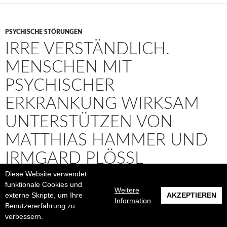
PSYCHISCHE STÖRUNGEN
IRRE VERSTÄNDLICH.
MENSCHEN MIT
PSYCHISCHER
ERKRANKUNG WIRKSAM
UNTERSTÜTZEN VON
MATTHIAS HAMMER UND
IRMGARD PLÖSSL
Diese Website verwendet
12/04/2020
INFRAREDHEAD
KOMMENTAR HINTERLASSEN
funktionale Cookies und
Weitere
externe Skripte, um Ihre
AKZEPTIEREN
Information
Benutzererfahrung zu
verbessern.