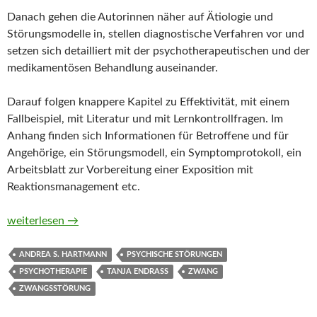
Danach gehen die Autorinnen näher auf Ätiologie und
Störungsmodelle in, stellen diagnostische Verfahren vor und
setzen sich detailliert mit der psychotherapeutischen und der
medikamentösen Behandlung auseinander.
Darauf folgen knappere Kapitel zu Effektivität, mit einem
Fallbeispiel, mit Literatur und mit Lernkontrollfragen. Im
Anhang finden sich Informationen für Betroffene und für
Angehörige, ein Störungsmodell, ein Symptomprotokoll, ein
Arbeitsblatt zur Vorbereitung einer Exposition mit
Reaktionsmanagement etc.
Zwangsstörung (Fortschritte der Psychotherapie) von Tanja E
weiterlesen
→
ANDREA S. HARTMANN
PSYCHISCHE STÖRUNGEN
PSYCHOTHERAPIE
TANJA ENDRASS
ZWANG
ZWANGSSTÖRUNG