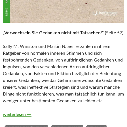
„Verwechseln Sie Gedanken nicht mit Tatsachen!“
(Seite 57)
Sally M. Winston und Martin N. Seif erzählen in ihrem
Ratgeber von normalen inneren Stimmen und sich
festbohrenden Gedanken, von aufdringlichen Gedanken und
Impulsen, von den verschiedenen Arten aufdringlicher
Gedanken, von Fakten und Fiktion bezüglich der Bedeutung
unserer Gedanken, wie das Gehirn unerwünschte Gedanken
kreiert, was ineffektive Strategien sind und warum manche
Dinge nicht funktionieren, was man tatsächlich tun kann, um
weniger unter bestimmten Gedanken zu leiden etc.
Tyrannen in meinem Kopf. Zwangsgedanken überwinden – ein S
weiterlesen
→