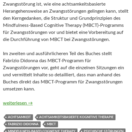
Zwangsstörung ist, wie eine achtsamkeitsbasierte
Herangehensweise an Zwangsstörungen gelingen kann, stellt
den Kerngedanken, die Struktur und Grundprinzipien des
Mindfulness-Based Cognitive Therapy (MBCT)-Programms
für Zwangsstörungen vor und bietet eine Vorbereitung auf
die Durchführung von MBCT bei Zwangsstörungen.
Im zweiten und ausführlicheren Teil des Buches stellt
Fabrizio Didonna das MBCT-Programm für
Zwangsstörungen vor, geht auf die einzelnen Sitzungen ein
und vermittelt Inhalte so detailliert, dass man anhand des
Buches direkt das MBCT-Programm für Zwangsstörungen
umsetzen kann.
Achtsamkeitsbasierte kognitive Therapie bei Zwangsstörunge
weiterlesen
→
ACHTSAMKEIT
ACHTSAMKEITSBASIERTE KOGNITIVE THERAPIE
FABRIZIO DIDONNA
MBCT
MINDFULNESS-BASED COGNITIVE THERAPY
PSYCHISCHE STÖRUNGEN