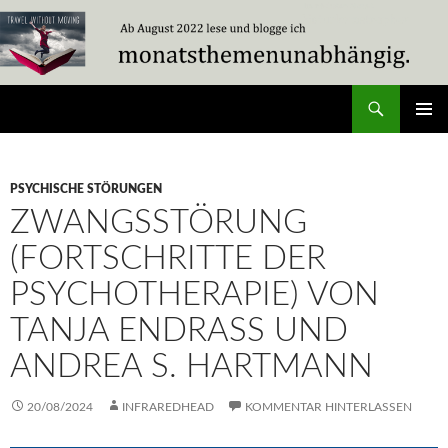
Zum
Inhalt
springen
Suchen
Travel Without Moving
PRIMÄR
MENÜ
PSYCHISCHE STÖRUNGEN
ZWANGSSTÖRUNG
(FORTSCHRITTE DER
PSYCHOTHERAPIE) VON
TANJA ENDRASS UND
ANDREA S. HARTMANN
20/08/2024
INFRAREDHEAD
KOMMENTAR HINTERLASSEN