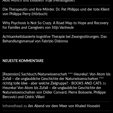
Alois Münch und Elisabeth Troje (Herausgeber)
Die Therapeutin und ihre Mörder. Dr. Pat Philipps und der tote Klient
von Philippa Perry (Hörbuch)
Why Psychosis Is Not So Crazy. A Road Map to Hope and Recovery
for Families and Caregivers von Stijn Vanheule
Achtsamkeitsbasierte kognitive Therapie bei Zwangsstörungen. Das
Behandlungsmanual von Fabrizio Didonna
NEUESTE KOMMENTARE
[Rezension] Sachbuch/Naturwissenschaft *** Heureka!: Von Atom bis
Zufall – die unglaubliche Geschichte der Naturwissenschaften ***
richtig tolle Idee - aber welche Zielgruppe? - BOOKS AND CATS
zu
Heureka! Von Atom bis Zufall – die unglaubliche Geschichte der
Naturwissenschaften von Didier Convard, Pierre Boisserie, Philippe
Bercovici und Cédric Villani
Infraredhead
zu
Am Abend vor dem Meer von Khaled Hosseini