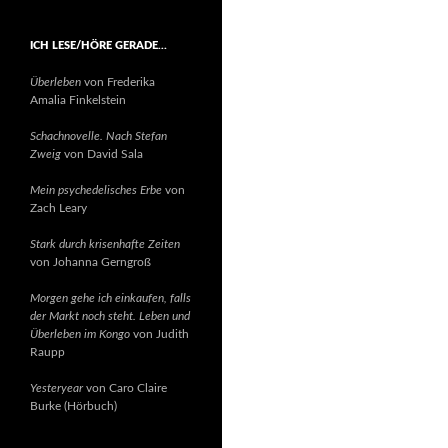
ICH LESE/HÖRE GERADE…
Überleben
von Frederika
Amalia Finkelstein
Schachnovelle. Nach Stefan
Zweig
von David Sala
Mein psychedelisches Erbe
von
Zach Leary
Stark durch krisenhafte Zeiten
von Johanna Gerngroß
Morgen gehe ich einkaufen, falls
der Markt noch steht. Leben und
Überleben im Kongo
von Judith
Raupp
Yesteryear
von Caro Claire
Burke (Hörbuch)