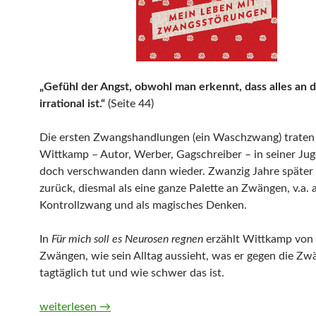
„Gefühl der Angst, obwohl man erkennt, dass alles an d
irrational ist.“
(Seite 44)
Die ersten Zwangshandlungen (ein Waschzwang) traten 
Wittkamp – Autor, Werber, Gagschreiber – in seiner Jug
doch verschwanden dann wieder. Zwanzig Jahre später 
zurück, diesmal als eine ganze Palette an Zwängen, v.a. a
Kontrollzwang und als magisches Denken.
In
Für mich soll es Neurosen regnen
erzählt Wittkamp von 
Zwängen, wie sein Alltag aussieht, was er gegen die Zw
tagtäglich tut und wie schwer das ist.
Für mich soll es Neurosen regnen. Mein Leben mit Zwa
weiterlesen
→