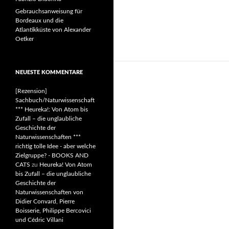
Gebrauchsanweisung für
Bordeaux und die
Atlantikküste von Alexander
Oetker
NEUESTE KOMMENTARE
[Rezension]
Sachbuch/Naturwissenschaft
*** Heureka!: Von Atom bis
Zufall – die unglaubliche
Geschichte der
Naturwissenschaften ***
richtig tolle Idee - aber welche
Zielgruppe? - BOOKS AND
CATS
zu
Heureka! Von Atom
bis Zufall – die unglaubliche
Geschichte der
Naturwissenschaften von
Didier Convard, Pierre
Boisserie, Philippe Bercovici
und Cédric Villani