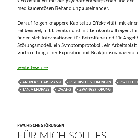
sich detailliert mit der psychotherapeutischen und der
medikamentösen Behandlung auseinander.
Darauf folgen knappere Kapitel zu Effektivität, mit eine
Fallbeispiel, mit Literatur und mit Lernkontrollfragen. I
finden sich Informationen für Betroffene und für Angehö
Störungsmodell, ein Symptomprotokoll, ein Arbeitsblatt
Vorbereitung einer Exposition mit Reaktionsmanagement
Zwangsstörung (Fortschritte der Psychotherapie) von T
weiterlesen
→
ANDREA S. HARTMANN
PSYCHISCHE STÖRUNGEN
PSYCHOTH
TANJA ENDRASS
ZWANG
ZWANGSSTÖRUNG
PSYCHISCHE STÖRUNGEN
FÜR MICH SOLL ES