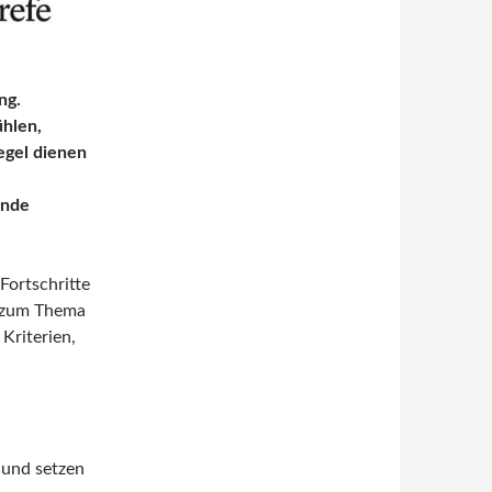
ng.
ühlen,
egel dienen
ende
Fortschritte
s zum Thema
riterien,
 und setzen