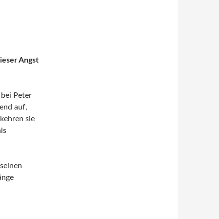
ieser Angst
bei Peter
end auf,
kehren sie
ls
seinen
änge
ngsstörungen von Peter Wittkamp