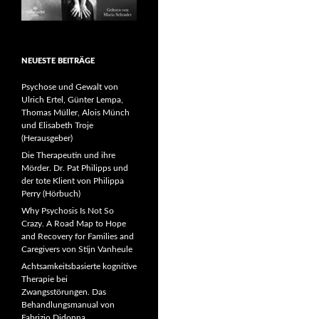
NEUESTE BEITRÄGE
Psychose und Gewalt von
Ulrich Ertel, Günter Lempa,
Thomas Müller, Alois Münch
und Elisabeth Troje
(Herausgeber)
Die Therapeutin und ihre
Mörder. Dr. Pat Philipps und
der tote Klient von Philippa
Perry (Hörbuch)
Why Psychosis Is Not So
Crazy. A Road Map to Hope
and Recovery for Families and
Caregivers von Stijn Vanheule
Achtsamkeitsbasierte kognitive
Therapie bei
Zwangsstörungen. Das
Behandlungsmanual von
Fabrizio Didonna