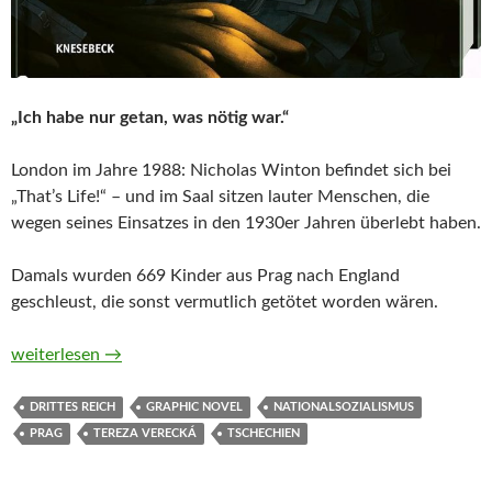
„Ich habe nur getan, was nötig war.“
London im Jahre 1988: Nicholas Winton befindet sich bei
„That’s Life!“ – und im Saal sitzen lauter Menschen, die
wegen seines Einsatzes in den 1930er Jahren überlebt haben.
Damals wurden 669 Kinder aus Prag nach England
geschleust, die sonst vermutlich getötet worden wären.
Wintons Kinder. Prag 1939. Ein Team, 669 Leben und ein Wett
weiterlesen
→
DRITTES REICH
GRAPHIC NOVEL
NATIONALSOZIALISMUS
PRAG
TEREZA VERECKÁ
TSCHECHIEN