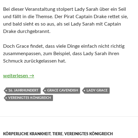
Bei dieser Veranstaltung stolpert Lady Sarah über ein Seil
und fällt in die Themse. Der Pirat Captain Drake rettet sie,
und bald sieht es so aus, als sei Lady Sarah mit Captain
Drake durchgebrannt.
Doch Grace findet, dass viele Dinge einfach nicht richtig
zusammenpassen, zum Beispiel, dass Lady Sarah ihren
Schmuck zurückgelassen hat.
Lady Grace Mysteries, Band 2. Verrat von Grace Cavendish
weiterlesen
→
16. JAHRHUNDERT
GRACE CAVENDISH
LADY GRACE
VEREINIGTES KÖNIGREICH
KÖRPERLICHE KRANKHEIT
,
TIERE
,
VEREINIGTES KÖNIGREICH