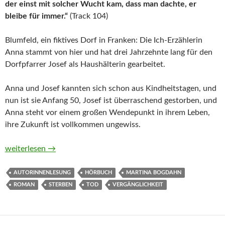
der einst mit solcher Wucht kam, dass man dachte, er
bleibe für immer.“
(Track 104)
Blumfeld, ein fiktives Dorf in Franken: Die Ich-Erzählerin
Anna stammt von hier und hat drei Jahrzehnte lang für den
Dorfpfarrer Josef als Haushälterin gearbeitet.
Anna und Josef kannten sich schon aus Kindheitstagen, und
nun ist sie Anfang 50, Josef ist überraschend gestorben, und
Anna steht vor einem großen Wendepunkt in ihrem Leben,
ihre Zukunft ist vollkommen ungewiss.
Mirabellentage von Martina Bogdahn (Hörbuch)
weiterlesen
→
AUTORINNENLESUNG
HÖRBUCH
MARTINA BOGDAHN
ROMAN
STERBEN
TOD
VERGÄNGLICHKEIT