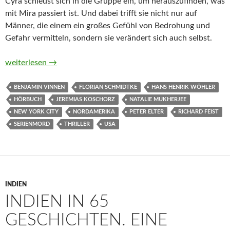
Cyra schleust sich in die Gruppe ein, um herauszufinden, was
mit Mira passiert ist. Und dabei trifft sie nicht nur auf
Männer, die einem ein großes Gefühl von Bedrohung und
Gefahr vermitteln, sondern sie verändert sich auch selbst.
Serial Killer Support Group – Diese Selbsthilfegruppe ist tödl
weiterlesen
→
BENJAMIN VINNEN
FLORIAN SCHMIDTKE
HANS HENRIK WÖHLER
HÖRBUCH
JEREMIAS KOSCHORZ
NATALIE MUKHERJEE
NEW YORK CITY
NORDAMERIKA
PETER ELTER
RICHARD FEIST
SERIENMORD
THRILLER
USA
INDIEN
INDIEN IN 65
GESCHICHTEN. EINE