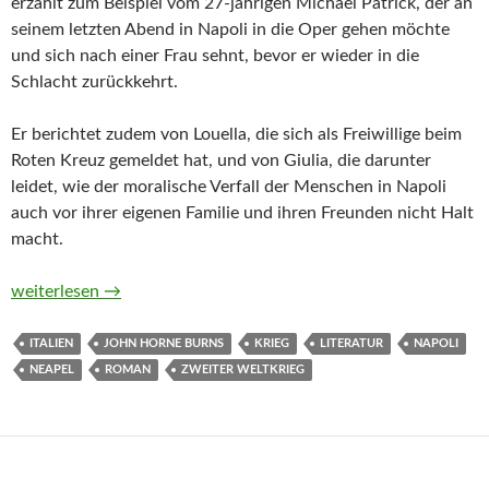
erzählt zum Beispiel vom 27-jährigen Michael Patrick, der an
seinem letzten Abend in Napoli in die Oper gehen möchte
und sich nach einer Frau sehnt, bevor er wieder in die
Schlacht zurückkehrt.
Er berichtet zudem von Louella, die sich als Freiwillige beim
Roten Kreuz gemeldet hat, und von Giulia, die darunter
leidet, wie der moralische Verfall der Menschen in Napoli
auch vor ihrer eigenen Familie und ihren Freunden nicht Halt
macht.
Galleria Umberto von John Horne Burns
weiterlesen
→
ITALIEN
JOHN HORNE BURNS
KRIEG
LITERATUR
NAPOLI
NEAPEL
ROMAN
ZWEITER WELTKRIEG