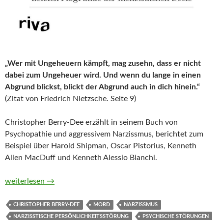
„Wer mit Ungeheuern kämpft, mag zusehn, dass er nicht
dabei zum Ungeheuer wird. Und wenn du lange in einen
Abgrund blickst, blickt der Abgrund auch in dich hinein.“
(Zitat von Friedrich Nietzsche. Seite 9)
Christopher Berry-Dee erzählt in seinem Buch von
Psychopathie und aggressivem Narzissmus, berichtet zum
Beispiel über Harold Shipman, Oscar Pistorius, Kenneth
Allen MacDuff und Kenneth Alessio Bianchi.
Wie Psychopathen denken von Christopher Berry-Dee
weiterlesen
→
CHRISTOPHER BERRY-DEE
MORD
NARZISSMUS
NARZISSTISCHE PERSÖNLICHKEITSSTÖRUNG
PSYCHISCHE STÖRUNGEN