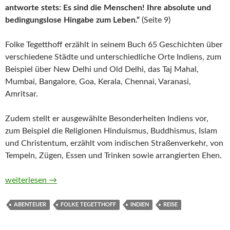
antworte stets: Es sind die Menschen! Ihre absolute und
bedingungslose Hingabe zum Leben.“
(Seite 9)
Folke Tegetthoff erzählt in seinem Buch 65 Geschichten über
verschiedene Städte und unterschiedliche Orte Indiens, zum
Beispiel über New Delhi und Old Delhi, das Taj Mahal,
Mumbai, Bangalore, Goa, Kerala, Chennai, Varanasi,
Amritsar.
Zudem stellt er ausgewählte Besonderheiten Indiens vor,
zum Beispiel die Religionen Hinduismus, Buddhismus, Islam
und Christentum, erzählt vom indischen Straßenverkehr, von
Tempeln, Zügen, Essen und Trinken sowie arrangierten Ehen.
Indien in 65 Geschichten. Eine magische Reise ohne Landkarte 
weiterlesen
→
ABENTEUER
FOLKE TEGETTHOFF
INDIEN
REISE