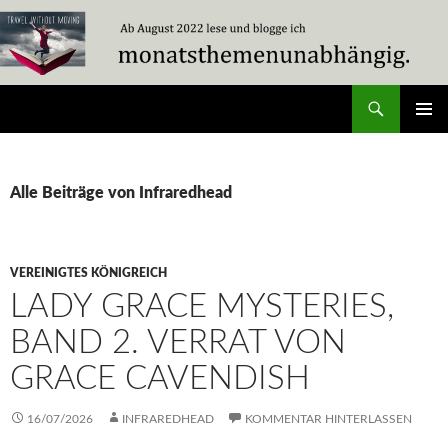
Zum
Inhalt
springen
Suchen
Travel Without Moving
PRIMÄR
MENÜ
Alle Beiträge von Infraredhead
VEREINIGTES KÖNIGREICH
LADY GRACE MYSTERIES,
BAND 2. VERRAT VON
GRACE CAVENDISH
16/07/2026
INFRAREDHEAD
KOMMENTAR HINTERLASSEN