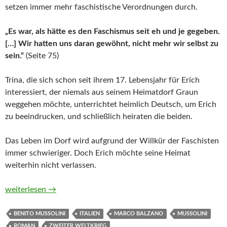
setzen immer mehr faschistische Verordnungen durch.
„Es war, als hätte es den Faschismus seit eh und je gegeben.
[…] Wir hatten uns daran gewöhnt, nicht mehr wir selbst zu
sein.“
(Seite 75)
Trina, die sich schon seit ihrem 17. Lebensjahr für Erich
interessiert, der niemals aus seinem Heimatdorf Graun
weggehen möchte, unterrichtet heimlich Deutsch, um Erich
zu beeindrucken, und schließlich heiraten die beiden.
Das Leben im Dorf wird aufgrund der Willkür der Faschisten
immer schwieriger. Doch Erich möchte seine Heimat
weiterhin nicht verlassen.
Ich bleibe hier von Marco Balzano
weiterlesen
→
BENITO MUSSOLINI
ITALIEN
MARCO BALZANO
MUSSOLINI
ROMAN
ZWEITER WELTKRIEG