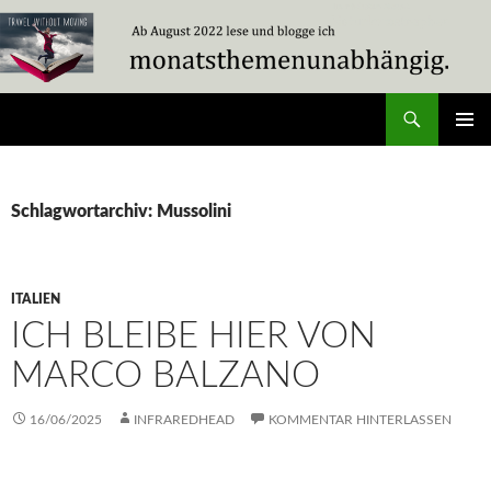
Zum
Inhalt
springen
Suchen
Travel Without Moving
PRIMÄR
MENÜ
Schlagwortarchiv: Mussolini
ITALIEN
ICH BLEIBE HIER VON
MARCO BALZANO
16/06/2025
INFRAREDHEAD
KOMMENTAR HINTERLASSEN