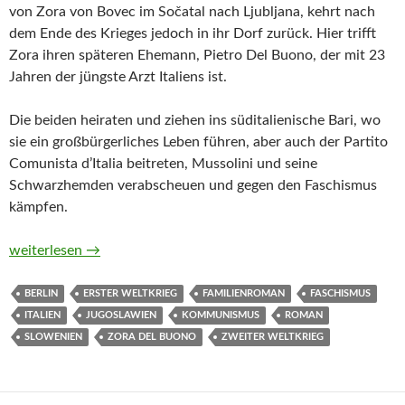
von Zora von Bovec im Sočatal nach Ljubljana, kehrt nach
dem Ende des Krieges jedoch in ihr Dorf zurück. Hier trifft
Zora ihren späteren Ehemann, Pietro Del Buono, der mit 23
Jahren der jüngste Arzt Italiens ist.
Die beiden heiraten und ziehen ins süditalienische Bari, wo
sie ein großbürgerliches Leben führen, aber auch der Partito
Comunista d’Italia beitreten, Mussolini und seine
Schwarzhemden verabscheuen und gegen den Faschismus
kämpfen.
Die Marschallin von Zora del Buono
weiterlesen
→
BERLIN
ERSTER WELTKRIEG
FAMILIENROMAN
FASCHISMUS
ITALIEN
JUGOSLAWIEN
KOMMUNISMUS
ROMAN
SLOWENIEN
ZORA DEL BUONO
ZWEITER WELTKRIEG