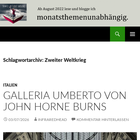
Zum
Inhalt
springen
Suchen
Travel Without Moving
PRIMÄR
MENÜ
Schlagwortarchiv: Zweiter Weltkrieg
ITALIEN
GALLERIA UMBERTO VON
JOHN HORNE BURNS
03/07/2026
INFRAREDHEAD
KOMMENTAR HINTERLASSEN