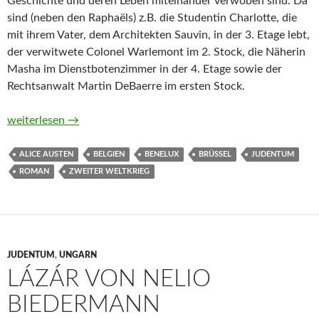
Geschichte und deren Leben miteinander verwoben sind. Da
sind (neben den Raphaëls) z.B. die Studentin Charlotte, die
mit ihrem Vater, dem Architekten Sauvin, in der 3. Etage lebt,
der verwitwete Colonel Warlemont im 2. Stock, die Näherin
Masha im Dienstbotenzimmer in der 4. Etage sowie der
Rechtsanwalt Martin DeBaerre im ersten Stock.
33 Place Brugmann von Alice Austen
weiterlesen
→
ALICE AUSTEN
BELGIEN
BENELUX
BRÜSSEL
JUDENTUM
ROMAN
ZWEITER WELTKRIEG
JUDENTUM
,
UNGARN
LÁZÁR VON NELIO
BIEDERMANN