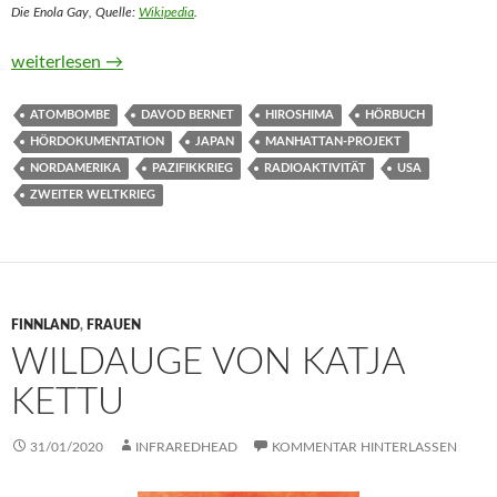
Die Enola Gay, Quelle:
Wikipedia
.
Hiroshima. Atompilz über Japan. Eine Hördokumentation von 
weiterlesen
→
ATOMBOMBE
DAVOD BERNET
HIROSHIMA
HÖRBUCH
HÖRDOKUMENTATION
JAPAN
MANHATTAN-PROJEKT
NORDAMERIKA
PAZIFIKKRIEG
RADIOAKTIVITÄT
USA
ZWEITER WELTKRIEG
FINNLAND
,
FRAUEN
WILDAUGE VON KATJA
KETTU
31/01/2020
INFRAREDHEAD
KOMMENTAR HINTERLASSEN