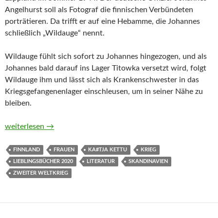
Angelhurst soll als Fotograf die finnischen Verbündeten
porträtieren. Da trifft er auf eine Hebamme, die Johannes
schließlich „Wildauge“ nennt.
Wildauge fühlt sich sofort zu Johannes hingezogen, und als
Johannes bald darauf ins Lager Titowka versetzt wird, folgt
Wildauge ihm und lässt sich als Krankenschwester in das
Kriegsgefangenenlager einschleusen, um in seiner Nähe zu
bleiben.
Wildauge von Katja Kettu
weiterlesen
→
FINNLAND
FRAUEN
KA#TJA KETTU
KRIEG
LIEBLINGSBÜCHER 2020
LITERATUR
SKANDINAVIEN
ZWEITER WELTKRIEG