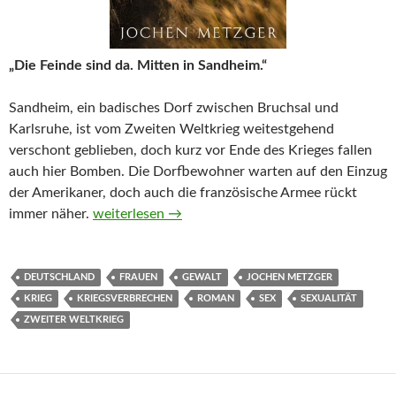
„Die Feinde sind da. Mitten in Sandheim.“
Sandheim, ein badisches Dorf zwischen Bruchsal und
Karlsruhe, ist vom Zweiten Weltkrieg weitestgehend
verschont geblieben, doch kurz vor Ende des Krieges fallen
auch hier Bomben. Die Dorfbewohner warten auf den Einzug
der Amerikaner, doch auch die französische Armee rückt
Und doch ist es Heimat von Jochen Metzger
immer näher.
weiterlesen
→
DEUTSCHLAND
FRAUEN
GEWALT
JOCHEN METZGER
KRIEG
KRIEGSVERBRECHEN
ROMAN
SEX
SEXUALITÄT
ZWEITER WELTKRIEG