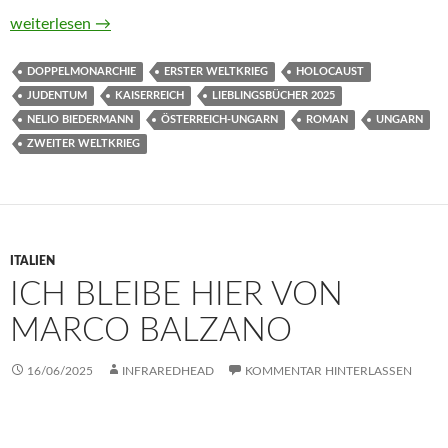
Lázár von Nelio Biedermann
weiterlesen
→
DOPPELMONARCHIE
ERSTER WELTKRIEG
HOLOCAUST
JUDENTUM
KAISERREICH
LIEBLINGSBÜCHER 2025
NELIO BIEDERMANN
ÖSTERREICH-UNGARN
ROMAN
UNGARN
ZWEITER WELTKRIEG
ITALIEN
ICH BLEIBE HIER VON
MARCO BALZANO
16/06/2025
INFRAREDHEAD
KOMMENTAR HINTERLASSEN