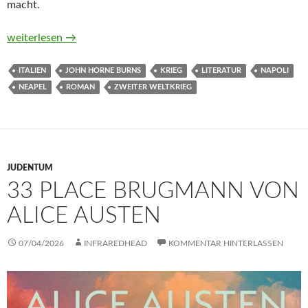
macht.
Galleria Umberto von John Horne Burns
weiterlesen
→
ITALIEN
JOHN HORNE BURNS
KRIEG
LITERATUR
NAPOLI
NEAPEL
ROMAN
ZWEITER WELTKRIEG
JUDENTUM
33 PLACE BRUGMANN VON
ALICE AUSTEN
07/04/2026
INFRAREDHEAD
KOMMENTAR HINTERLASSEN