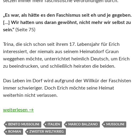
setzen immer mehr faschistische Verordnungen durch.
„Es war, als hätte es den Faschismus seit eh und je gegeben.
[…] Wir hatten uns daran gewöhnt, nicht mehr wir selbst zu
sein.“
(Seite 75)
Trina, die sich schon seit ihrem 17. Lebensjahr für Erich
interessiert, der niemals aus seinem Heimatdorf Graun
weggehen möchte, unterrichtet heimlich Deutsch, um Erich
zu beeindrucken, und schließlich heiraten die beiden.
Das Leben im Dorf wird aufgrund der Willkür der Faschisten
immer schwieriger. Doch Erich möchte seine Heimat
weiterhin nicht verlassen.
Ich bleibe hier von Marco Balzano
weiterlesen
→
BENITO MUSSOLINI
ITALIEN
MARCO BALZANO
MUSSOLINI
ROMAN
ZWEITER WELTKRIEG