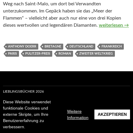
Weg nach Saint-Malo, um dort bei Verwandten
unterzukommen. Im Gepäck haben sie das „Meer der
Flammen“ – vielleicht aber auch nur eine von drei Kopien
Alles Licht, das
dieses wertvollen und legendären Diamanten.
weiterlesen
→
ANTHONY DOERR
BRETAGNE
DEUTSCHLAND
FRANKREICH
PARIS
PULITZER-PREIS
ROMAN
ZWEITER WELTKRIEG
LIEBLINGSBÜCHER 2026
Diese Website verwendet
LIEBLINGSBÜCHER 2025
funktionale Cookies und
Weitere
ALLE LIEBLINGSBÜCHER
externe Skripte, um Ihre
AKZEPTIEREN
Information
Benutzererfahrung zu
LIEBLINGSBÜCHER 2026
verbessern.