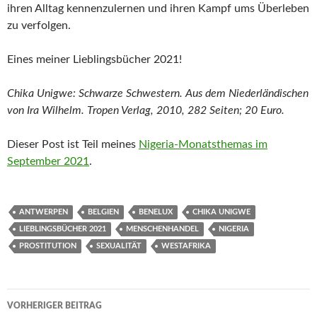
ihren Alltag kennenzulernen und ihren Kampf ums Überleben
zu verfolgen.
Eines meiner Lieblingsbücher 2021!
Chika Unigwe: Schwarze Schwestern. Aus dem Niederländischen
von Ira Wilhelm. Tropen Verlag, 2010, 282 Seiten; 20 Euro.
Dieser Post ist Teil meines
Nigeria-Monatsthemas im
September 2021
.
ANTWERPEN
BELGIEN
BENELUX
CHIKA UNIGWE
LIEBLINGSBÜCHER 2021
MENSCHENHANDEL
NIGERIA
PROSTITUTION
SEXUALITÄT
WESTAFRIKA
Beitragsnavigation
VORHERIGER BEITRAG