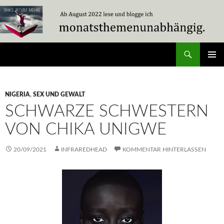
Zum
Inhalt
springen
Suchen
Travel Without Moving
PRIMÄR
MENÜ
NIGERIA
,
SEX UND GEWALT
SCHWARZE SCHWESTERN
VON CHIKA UNIGWE
20/09/2021
INFRAREDHEAD
KOMMENTAR HINTERLASSEN