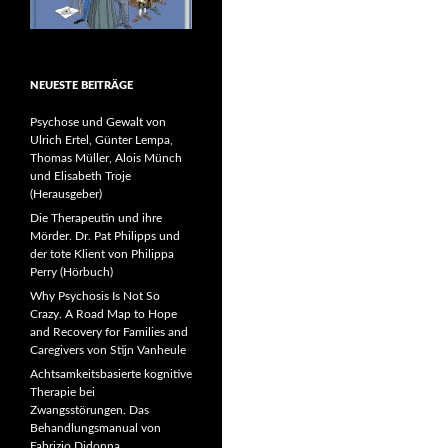
NEUESTE BEITRÄGE
Psychose und Gewalt von
Ulrich Ertel, Günter Lempa,
Thomas Müller, Alois Münch
und Elisabeth Troje
(Herausgeber)
Die Therapeutin und ihre
Mörder. Dr. Pat Philipps und
der tote Klient von Philippa
Perry (Hörbuch)
Why Psychosis Is Not So
Crazy. A Road Map to Hope
and Recovery for Families and
Caregivers von Stijn Vanheule
Achtsamkeitsbasierte kognitive
Therapie bei
Zwangsstörungen. Das
Behandlungsmanual von
Fabrizio Didonna