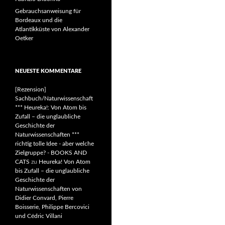
Gebrauchsanweisung für
Bordeaux und die
Atlantikküste von Alexander
Oetker
NEUESTE KOMMENTARE
[Rezension]
Sachbuch/Naturwissenschaft
*** Heureka!: Von Atom bis
Zufall – die unglaubliche
Geschichte der
Naturwissenschaften ***
richtig tolle Idee - aber welche
Zielgruppe? - BOOKS AND
CATS
zu
Heureka! Von Atom
bis Zufall – die unglaubliche
Geschichte der
Naturwissenschaften von
Didier Convard, Pierre
Boisserie, Philippe Bercovici
und Cédric Villani