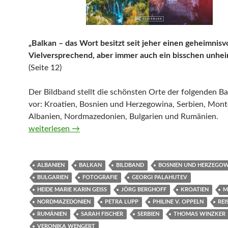
„Balkan – das Wort besitzt seit jeher einen geheimnisv
Vielversprechend, aber immer auch ein bisschen unheim
(Seite 12)
Der Bildband stellt die schönsten Orte der folgenden B
vor: Kroatien, Bosnien und Herzegowina, Serbien, Mont
Albanien, Nordmazedonien, Bulgarien und Rumänien.
Unbekanntes Europa. Die schönsten Ziele auf dem Balk
weiterlesen
→
ALBANIEN
BALKAN
BILDBAND
BOSNIEN UND HERZEGO
BULGARIEN
FOTOGRAFIE
GEORGI PALAHUTEV
HEIDE MARIE KARIN GEISS
JÖRG BERGHOFF
KROATIEN
M
NORDMAZEDONIEN
PETRA LUPP
PHILINE V. OPPELN
REI
RUMÄNIEN
SARAH FISCHER
SERBIEN
THOMAS WINZKER
VERONIKA WENGERT