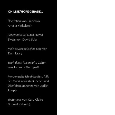
ICH LESE/HÖRE GERADE…
Überleben
von Frederika
Amalia Finkelstein
Schachnovelle. Nach Stefan
Zweig
von David Sala
Mein psychedelisches Erbe
von
Zach Leary
Stark durch krisenhafte Zeiten
von Johanna Gerngroß
Morgen gehe ich einkaufen, falls
der Markt noch steht. Leben und
Überleben im Kongo
von Judith
Raupp
Yesteryear
von Caro Claire
Burke (Hörbuch)