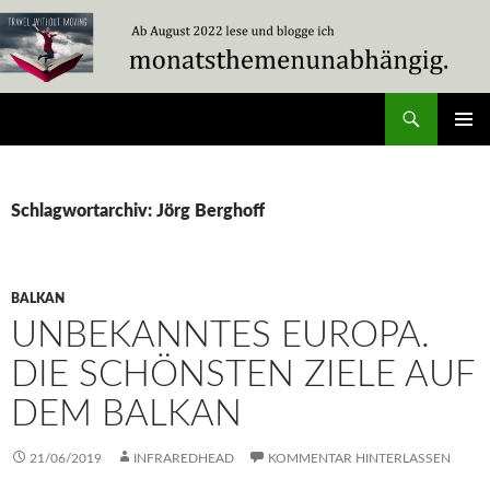
Zum
Inhalt
springen
Suchen
Travel Without Moving
PRIMÄR
MENÜ
Schlagwortarchiv: Jörg Berghoff
BALKAN
UNBEKANNTES EUROPA.
DIE SCHÖNSTEN ZIELE AUF
DEM BALKAN
21/06/2019
INFRAREDHEAD
KOMMENTAR HINTERLASSEN