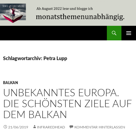
Zum
Inhalt
springen
Suchen
Travel Without Moving
PRIMÄR
MENÜ
Schlagwortarchiv: Petra Lupp
BALKAN
UNBEKANNTES EUROPA.
DIE SCHÖNSTEN ZIELE AUF
DEM BALKAN
21/06/2019
INFRAREDHEAD
KOMMENTAR HINTERLASSEN