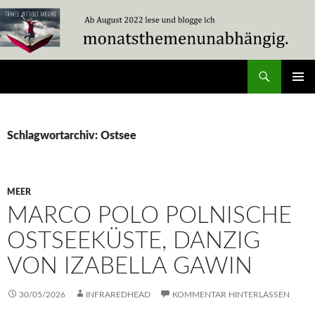
Zum
Inhalt
springen
Suchen
Travel Without Moving
PRIMÄR
MENÜ
Schlagwortarchiv: Ostsee
MEER
MARCO POLO POLNISCHE
OSTSEEKÜSTE, DANZIG
VON IZABELLA GAWIN
30/05/2026
INFRAREDHEAD
KOMMENTAR HINTERLASSEN