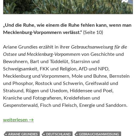
„Und die Ruhe, wie einem die Ruhe fehlen kann, wenn man
Mecklenburg-Vorpommern verlässt.“
(Seite 10)
Ariane Grundies erzählt in ihrer
Gebrauchsanweisung für die
Ostsee und Mecklenburg-Vorpommern
von Geschichte und
Bewohnern, Bart und Tüddelüt, Starrsinn und
Schweigsamkeit, FKK und Religion, AfD und NPD,
Mecklenburg und Vorpommern, Mole und Buhne, Bernstein
und Phosphor, Rostock und Schwerin, Greifswald und
Stralsund, Rügen und Usedom, Hiddensee und Poel,
Kraniche und Fotografieren, Kreidefelsen und
Gespensterwald, Fisch und Fleisch, Energie und Sanddorn.
Gebrauchsanweisung für die Ostsee und Mecklenburg-Vorpom
weiterlesen
→
ARIANE GRUNDIES
DEUTSCHLAND
GEBRAUCHSANWEISUNG