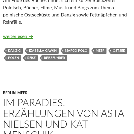
Am Ende des Buches findet sich ein kurzer Spickzettel
Polnisch, Bücher, Filme, Musik und Blogs zum Thema
polnische Ostseeküste und Danzig sowie Fettnäpfchen und
Reinfälle.
MARCO POLO Polnische Ostseeküste, Danzig von Izabella Ga
weiterlesen
→
DANZIG
IZABELLA GAWIN
MARCO POLO
MEER
OSTSEE
POLEN
REISE
REISEFÜHRER
BERLIN
,
MEER
IM PARADIES.
ERZÄHLUNGEN VON ASTA
NIELSEN UND KAT