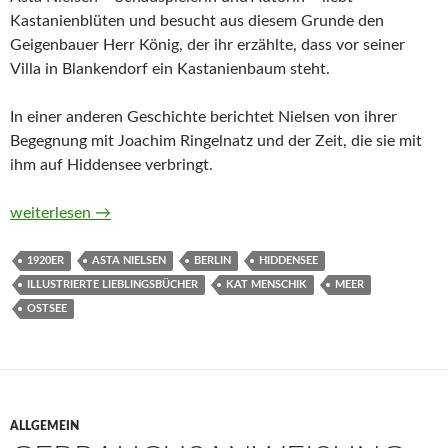
Kastanienblüten und besucht aus diesem Grunde den
Geigenbauer Herr König, der ihr erzählte, dass vor seiner
Villa in Blankendorf ein Kastanienbaum steht.
In einer anderen Geschichte berichtet Nielsen von ihrer
Begegnung mit Joachim Ringelnatz und der Zeit, die sie mit
ihm auf Hiddensee verbringt.
Im Paradies. Erzählungen von Asta Nielsen und Kat Menschik
weiterlesen
→
1920ER
ASTA NIELSEN
BERLIN
HIDDENSEE
ILLUSTRIERTE LIEBLINGSBÜCHER
KAT MENSCHIK
MEER
OSTSEE
ALLGEMEIN