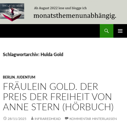
Zum
Inhalt
springen
Suchen
Travel Without Moving
PRIMÄR
MENÜ
Schlagwortarchiv: Hulda Gold
BERLIN
,
JUDENTUM
FRÄULEIN GOLD. DER
PREIS DER FREIHEIT VON
ANNE STERN (HÖRBUCH)
28/11/2025
INFRAREDHEAD
KOMMENTAR HINTERLASSEN