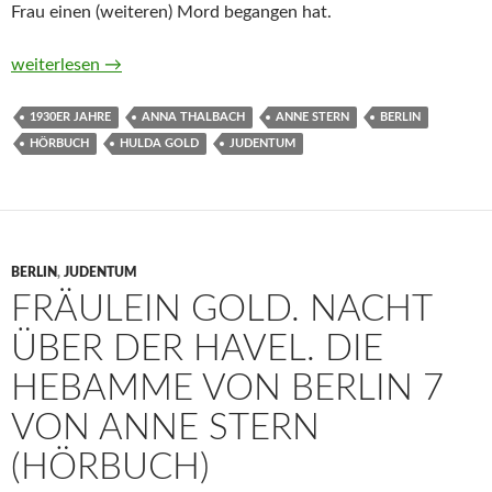
Frau einen (weiteren) Mord begangen hat.
Fräulein Gold. Der Preis der Freiheit von Anne Stern (Hörbuch)
weiterlesen
→
1930ER JAHRE
ANNA THALBACH
ANNE STERN
BERLIN
HÖRBUCH
HULDA GOLD
JUDENTUM
BERLIN
,
JUDENTUM
FRÄULEIN GOLD. NACHT
ÜBER DER HAVEL. DIE
HEBAMME VON BERLIN 7
VON ANNE STERN
(HÖRBUCH)