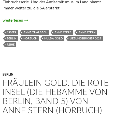
Einbruchsserie. Und der Antisemitismus im Land nimmt
immer weiter zu, die SA erstarkt.
Fräulein Gold. Die Lichter der Stadt (Die Hebamme von Berlin, 
weiterlesen
→
1920ER
ANNA THALBACH
ANNE STERB
ANNE STERN
BERLIN
HÖRBUCH
HULDA GOLD
LIEBLINGSBÜCHER 2023
REIHE
BERLIN
FRÄULEIN GOLD. DIE ROTE
INSEL (DIE HEBAMME VON
BERLIN, BAND 5) VON
ANNE STERN (HÖRBUCH)