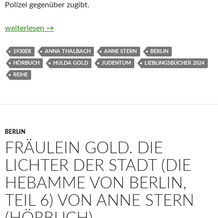
Polizei gegenüber zugibt.
Fräulein Gold. Nacht über der Havel. Die Hebamme von Berlin
weiterlesen
→
1930ER
ANNA THALBACH
ANNE STERN
BERLIN
HÖRBUCH
HULDA GOLD
JUDENTUM
LIEBLINGSBÜCHER 2024
REIHE
BERLIN
FRÄULEIN GOLD. DIE
LICHTER DER STADT (DIE
HEBAMME VON BERLIN,
TEIL 6) VON ANNE STERN