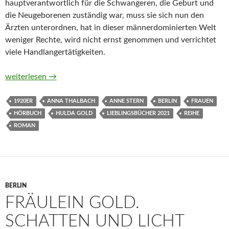
hauptverantwortlich für die Schwangeren, die Geburt und
die Neugeborenen zuständig war, muss sie sich nun den
Ärzten unterordnen, hat in dieser männerdominierten Welt
weniger Rechte, wird nicht ernst genommen und verrichtet
viele Handlangertätigkeiten.
Fräulein Gold. Der Himmel über der Stadt von Anne Stern (Hö
weiterlesen
→
1920ER
ANNA THALBACH
ANNE STERN
BERLIN
FRAUEN
HÖRBUCH
HULDA GOLD
LIEBLINGSBÜCHER 2021
REIHE
ROMAN
BERLIN
FRÄULEIN GOLD.
SCHATTEN UND LICHT