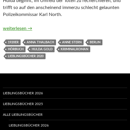
Hulda beginnt, im Umfeld der Toten zu recherchieren, und
trifft so auf den anscheinend immerzu schlecht gelaunten
Polizeikommissar Karl North.
Fräulein Gold. Schatten und Licht von Anne Stern (Hörbuch)
weiterlesen
→
1920ER
ANNA THALBACH
ANNE STERN
BERLIN
HÖRBUCH
HULDA GOLD
KRIMINALROMAN
LIEBLINGSBÜCHER 2020
LIEBLINGSBÜCHER 2026
LIEBLINGSBÜCHER 2025
ALLE LIEBLINGSBÜCHER
LIEBLINGSBÜCHER 2026