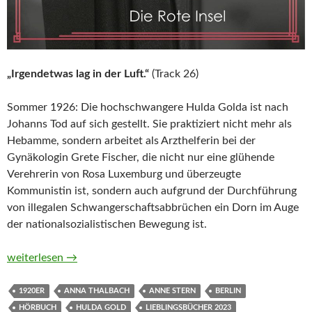
„Irgendetwas lag in der Luft.“
(Track 26)
Sommer 1926: Die hochschwangere Hulda Golda ist nach
Johanns Tod auf sich gestellt. Sie praktiziert nicht mehr als
Hebamme, sondern arbeitet als Arzthelferin bei der
Gynäkologin Grete Fischer, die nicht nur eine glühende
Verehrerin von Rosa Luxemburg und überzeugte
Kommunistin ist, sondern auch aufgrund der Durchführung
von illegalen Schwangerschaftsabbrüchen ein Dorn im Auge
der nationalsozialistischen Bewegung ist.
Fräulein Gold. Die Rote Insel (Die Hebamme von Berlin, Band 
weiterlesen
→
1920ER
ANNA THALBACH
ANNE STERN
BERLIN
HÖRBUCH
HULDA GOLD
LIEBLINGSBÜCHER 2023