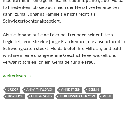
möchte mit ihr eine gemeinsame Zukunft planen, aber Hulda
hat Bedenken, ob sie auch nach der Heirat weiter arbeiten
kann, zumal Johanns Familie sie nicht recht als
Schwiegertochter akzeptiert.
Als sie Johann auf eine Feier bei Freunden seiner Eltern
begleitet, lernt sie eine junge Frau kennen, die anscheinend in
Schwierigkeiten steckt. Hulda bietet ihre Hilfe an, und bald
wird sie in eine unangenehme Geschichte verwickelt und
verwahrt schließlich ein Gemälde für die Frau.
Fräulein Gold. Die Stunde der Frauen (Die Hebamme von Berli
weiterlesen
→
1920ER
ANNA THALBACH
ANNE STERN
BERLIN
HÖRBUCH
HULDA GOLD
LIEBLINGSBÜCHER 2022
REIHE