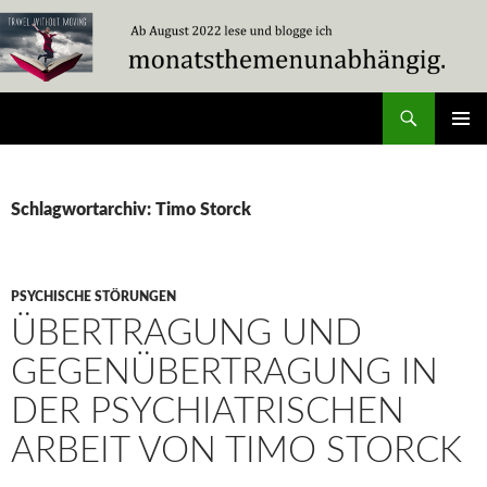
Zum
Inhalt
springen
Suchen
Travel Without Moving
PRIMÄR
MENÜ
Schlagwortarchiv: Timo Storck
PSYCHISCHE STÖRUNGEN
ÜBERTRAGUNG UND
GEGENÜBERTRAGUNG IN
DER PSYCHIATRISCHEN
ARBEIT VON TIMO STORCK