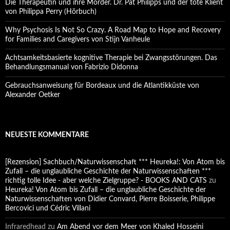
Die Therapeutin und ihre Mörder. Dr. Pat Philipps und der tote Klient
von Philippa Perry (Hörbuch)
Why Psychosis Is Not So Crazy. A Road Map to Hope and Recovery
for Families and Caregivers von Stijn Vanheule
Achtsamkeitsbasierte kognitive Therapie bei Zwangsstörungen. Das
Behandlungsmanual von Fabrizio Didonna
Gebrauchsanweisung für Bordeaux und die Atlantikküste von
Alexander Oetker
NEUESTE KOMMENTARE
[Rezension] Sachbuch/Naturwissenschaft *** Heureka!: Von Atom bis
Zufall – die unglaubliche Geschichte der Naturwissenschaften ***
richtig tolle Idee - aber welche Zielgruppe? - BOOKS AND CATS
zu
Heureka! Von Atom bis Zufall – die unglaubliche Geschichte der
Naturwissenschaften von Didier Convard, Pierre Boisserie, Philippe
Bercovici und Cédric Villani
Infraredhead
zu
Am Abend vor dem Meer von Khaled Hosseini