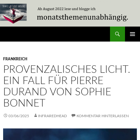
Zum
Inhalt
springen
Suchen
Travel Without Moving
PRIMÄR
MENÜ
FRANKREICH
PROVENZALISCHES LICHT.
EIN FALL FÜR PIERRE
DURAND VON SOPHIE
BONNET
03/06/2025
INFRAREDHEAD
KOMMENTAR HINTERLASSEN