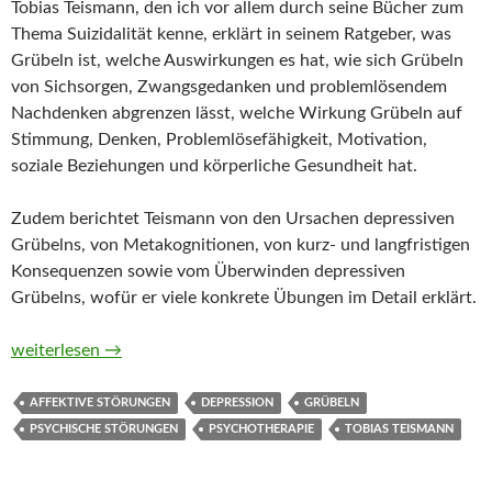
Tobias Teismann, den ich vor allem durch seine Bücher zum
Thema Suizidalität kenne, erklärt in seinem Ratgeber, was
Grübeln ist, welche Auswirkungen es hat, wie sich Grübeln
von Sichsorgen, Zwangsgedanken und problemlösendem
Nachdenken abgrenzen lässt, welche Wirkung Grübeln auf
Stimmung, Denken, Problemlösefähigkeit, Motivation,
soziale Beziehungen und körperliche Gesundheit hat.
Zudem berichtet Teismann von den Ursachen depressiven
Grübelns, von Metakognitionen, von kurz- und langfristigen
Konsequenzen sowie vom Überwinden depressiven
Grübelns, wofür er viele konkrete Übungen im Detail erklärt.
Grübeln von Tobias Teismann
weiterlesen
→
AFFEKTIVE STÖRUNGEN
DEPRESSION
GRÜBELN
PSYCHISCHE STÖRUNGEN
PSYCHOTHERAPIE
TOBIAS TEISMANN