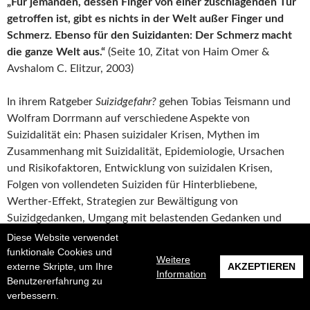
„Für jemanden, dessen Finger von einer zuschlagenden Tür
getroffen ist, gibt es nichts in der Welt außer Finger und
Schmerz. Ebenso für den Suizidanten: Der Schmerz macht
die ganze Welt aus.“
(Seite 10, Zitat von Haim Omer &
Avshalom C. Elitzur, 2003)
In ihrem Ratgeber
Suizidgefahr?
gehen Tobias Teismann und
Wolfram Dorrmann auf verschiedene Aspekte von
Suizidalität ein: Phasen suizidaler Krisen, Mythen im
Zusammenhang mit Suizidalität, Epidemiologie, Ursachen
und Risikofaktoren, Entwicklung von suizidalen Krisen,
Folgen von vollendeten Suiziden für Hinterbliebene,
Werther-Effekt, Strategien zur Bewältigung von
Suizidgedanken, Umgang mit belastenden Gedanken und
Überzeugungen, konkrete Strategien zur Ablenkung und
Diese Website verwendet
Erhöhen der eigenen Sicherheit, Erstellen eines Notfallplans,
funktionale Cookies und
Weitere
externe Skripte, um Ihre
AKZEPTIEREN
Behandlung von Suizidalität, Tipps für Angehörige (z.B. wann
Information
Benutzererfahrung zu
und wie man nach Suizidgedanken fragt sowie was man bei
verbessern.
akuter Suizidalität eines Angehörigen tut).