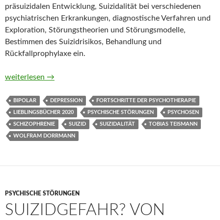
präsuizidalen Entwicklung, Suizidalität bei verschiedenen
psychiatrischen Erkrankungen, diagnostische Verfahren und
Exploration, Störungstheorien und Störungsmodelle,
Bestimmen des Suizidrisikos, Behandlung und
Rückfallprophylaxe ein.
Suizidalität von Tobias Teismann und Wolfram Dorrmann
weiterlesen
→
BIPOLAR
DEPRESSION
FORTSCHRITTE DER PSYCHOTHERAPIE
LIEBLINGSBÜCHER 2020
PSYCHISCHE STÖRUNGEN
PSYCHOSEN
SCHIZOPHRENIE
SUIZID
SUIZIDALITÄT
TOBIAS TEISMANN
WOLFRAM DORRMANN
PSYCHISCHE STÖRUNGEN
SUIZIDGEFAHR? VON