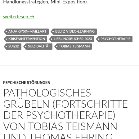
Handlungsstrategien, Mini-Exposition).
Krisenintervention und Suizidalität. Beltz Video-Learning von 
weiterlesen
→
ANJA GYSIN-MAILLART
BELTZ VIDEO-LEARNING
KRISENINTERVENTION
LIEBLINGSBÜCHER 2023
PSYCHOTHERAPIE
SUIZID
SUIZIDALITÄT
TOBIAS TEISMANN
PSYCHISCHE STÖRUNGEN
PATHOLOGISCHES
GRÜBELN (FORTSCHRITTE
DER PSYCHOTHERAPIE)
VON TOBIAS TEISMANN
UND THOMAS EHRING