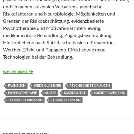
und Ursachen suizidalen Verhaltens, genetische
Risikofaktoren und Neurobiologie, Möglichkeiten und
Grenzen der Risikoabschätzung, evidenzbasierte
Psychotherapie und Motivational Interviewing,
medikamentöse Behandlung, Zugangsbeschränkung,
Hinterbliebene nach Suizid, schulbasierte Prävention,
Werther-Effekt und Papageno-Effekt sowie neue
Technologien bei der Behandlung.
Suizidales Erleben und Verhalten. Ein Handbuch von Tobias T
weiterlesen
→
FACHBUCH
HEIDE GLAESMER
PSYCHISCHE STÖRUNGEN
PSYCHOTHERAPIE
SUIZID
SUIZIDALITÄT
SUIZIDPRÄVENTION
THOMAS FORKMANN
TOBIAS TEISMANN