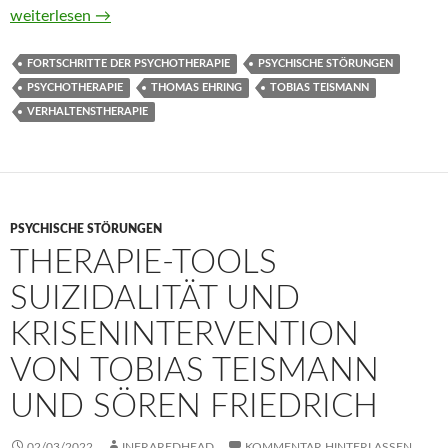
Pathologisches Grübeln (Fortschritte der Psychotherapie) von
weiterlesen
→
FORTSCHRITTE DER PSYCHOTHERAPIE
PSYCHISCHE STÖRUNGEN
PSYCHOTHERAPIE
THOMAS EHRING
TOBIAS TEISMANN
VERHALTENSTHERAPIE
PSYCHISCHE STÖRUNGEN
THERAPIE-TOOLS
SUIZIDALITÄT UND
KRISENINTERVENTION
VON TOBIAS TEISMANN
UND SÖREN FRIEDRICH
02/03/2022
INFRAREDHEAD
KOMMENTAR HINTERLASSEN