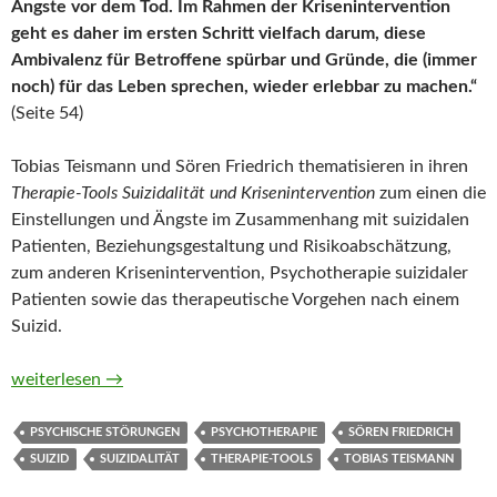
Ängste vor dem Tod. Im Rahmen der Krisenintervention
geht es daher im ersten Schritt vielfach darum, diese
Ambivalenz für Betroffene spürbar und Gründe, die (immer
noch) für das Leben sprechen, wieder erlebbar zu machen.“
(Seite 54)
Tobias Teismann und Sören Friedrich thematisieren in ihren
Therapie-Tools Suizidalität und Krisenintervention
zum einen die
Einstellungen und Ängste im Zusammenhang mit suizidalen
Patienten, Beziehungsgestaltung und Risikoabschätzung,
zum anderen Krisenintervention, Psychotherapie suizidaler
Patienten sowie das therapeutische Vorgehen nach einem
Suizid.
Therapie-Tools Suizidalität und Krisenintervention von Tobias
weiterlesen
→
PSYCHISCHE STÖRUNGEN
PSYCHOTHERAPIE
SÖREN FRIEDRICH
SUIZID
SUIZIDALITÄT
THERAPIE-TOOLS
TOBIAS TEISMANN