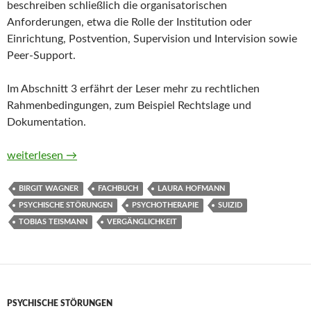
beschreiben schließlich die organisatorischen
Anforderungen, etwa die Rolle der Institution oder
Einrichtung, Postvention, Supervision und Intervision sowie
Peer-Support.
Im Abschnitt 3 erfährt der Leser mehr zu rechtlichen
Rahmenbedingungen, zum Beispiel Rechtslage und
Dokumentation.
Suizid in der Psychotherapie. Informationen und Unterstützu
weiterlesen
→
BIRGIT WAGNER
FACHBUCH
LAURA HOFMANN
PSYCHISCHE STÖRUNGEN
PSYCHOTHERAPIE
SUIZID
TOBIAS TEISMANN
VERGÄNGLICHKEIT
PSYCHISCHE STÖRUNGEN