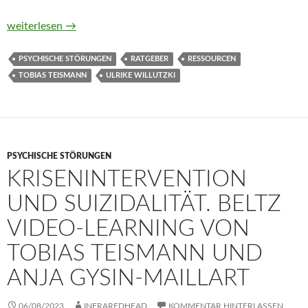
Ressourcen aktivieren. Ein Ratgeber für mehr Wohlbefinden und
weiterlesen
→
PSYCHISCHE STÖRUNGEN
RATGEBER
RESSOURCEN
TOBIAS TEISMANN
ULRIKE WILLUTZKI
PSYCHISCHE STÖRUNGEN
KRISENINTERVENTION
UND SUIZIDALITÄT. BELTZ
VIDEO-LEARNING VON
TOBIAS TEISMANN UND
ANJA GYSIN-MAILLART
06/08/2023
INFRAREDHEAD
KOMMENTAR HINTERLASSEN