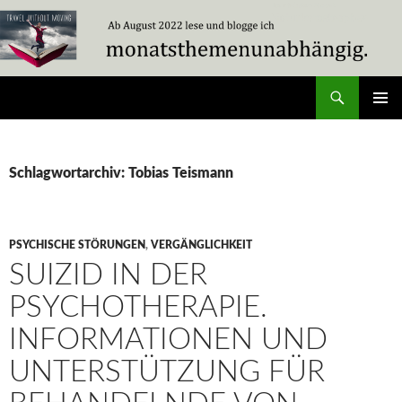
Zum
Inhalt
springen
Suchen
Travel Without Moving
PRIMÄR
MENÜ
Schlagwortarchiv: Tobias Teismann
PSYCHISCHE STÖRUNGEN
,
VERGÄNGLICHKEIT
SUIZID IN DER
PSYCHOTHERAPIE.
INFORMATIONEN UND
UNTERSTÜTZUNG FÜR