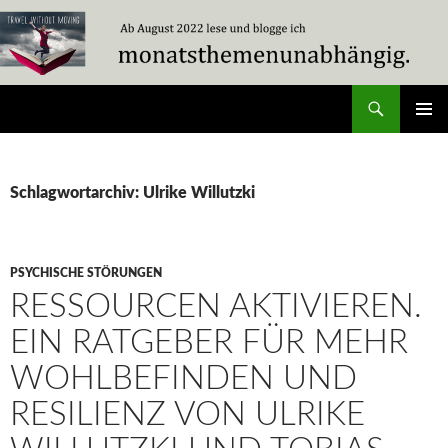
Zum
Inhalt
springen
Suchen
Travel Without Moving
PRIMÄR
MENÜ
Schlagwortarchiv: Ulrike Willutzki
PSYCHISCHE STÖRUNGEN
RESSOURCEN AKTIVIEREN.
EIN RATGEBER FÜR MEHR
WOHLBEFINDEN UND
RESILIENZ VON ULRIKE