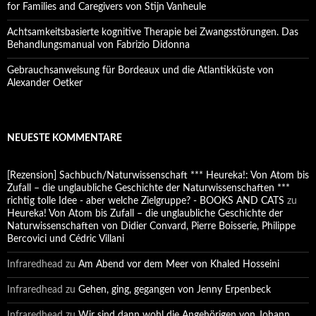
for Families and Caregivers von Stijn Vanheule
Achtsamkeitsbasierte kognitive Therapie bei Zwangsstörungen. Das
Behandlungsmanual von Fabrizio Didonna
Gebrauchsanweisung für Bordeaux und die Atlantikküste von
Alexander Oetker
NEUESTE KOMMENTARE
[Rezension] Sachbuch/Naturwissenschaft *** Heureka!: Von Atom bis
Zufall – die unglaubliche Geschichte der Naturwissenschaften ***
richtig tolle Idee - aber welche Zielgruppe? - BOOKS AND CATS
zu
Heureka! Von Atom bis Zufall – die unglaubliche Geschichte der
Naturwissenschaften von Didier Convard, Pierre Boisserie, Philippe
Bercovici und Cédric Villani
Infraredhead
zu
Am Abend vor dem Meer von Khaled Hosseini
Infraredhead
zu
Gehen, ging, gegangen von Jenny Erpenbeck
Infraredhead
zu
Wir sind dann wohl die Angehörigen von Johann