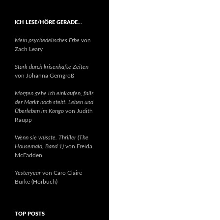
ICH LESE/HÖRE GERADE…
Mein psychedelisches Erbe
von
Zach Leary
Stark durch krisenhafte Zeiten
von Johanna Gerngroß
Morgen gehe ich einkaufen, falls
der Markt noch steht. Leben und
Überleben im Kongo
von Judith
Raupp
Wenn sie wüsste. Thriller (The
Housemaid, Band 1)
von Freida
McFadden
Yesteryear
von Caro Claire
Burke (Hörbuch)
TOP POSTS