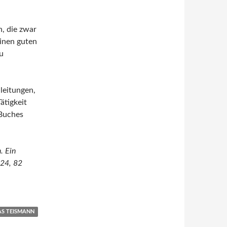
n, die zwar
einen guten
u
leitungen,
ätigkeit
 Buches
. Ein
024, 82
AS TEISMANN