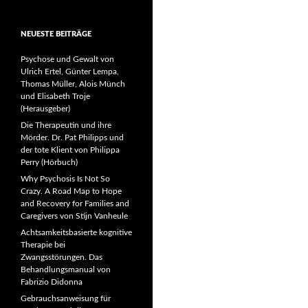
NEUESTE BEITRÄGE
Psychose und Gewalt von
Ulrich Ertel, Günter Lempa,
Thomas Müller, Alois Münch
und Elisabeth Troje
(Herausgeber)
Die Therapeutin und ihre
Mörder. Dr. Pat Philipps und
der tote Klient von Philippa
Perry (Hörbuch)
Why Psychosis Is Not So
Crazy. A Road Map to Hope
and Recovery for Families and
Caregivers von Stijn Vanheule
Achtsamkeitsbasierte kognitive
Therapie bei
Zwangsstörungen. Das
Behandlungsmanual von
Fabrizio Didonna
Gebrauchsanweisung für