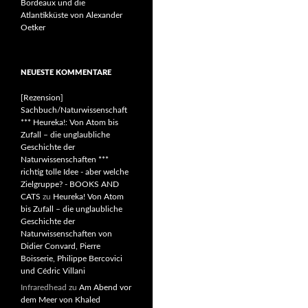
Bordeaux und die
Atlantikküste von Alexander
Oetker
NEUESTE KOMMENTARE
[Rezension]
Sachbuch/Naturwissenschaft
*** Heureka!: Von Atom bis
Zufall – die unglaubliche
Geschichte der
Naturwissenschaften ***
richtig tolle Idee - aber welche
Zielgruppe? - BOOKS AND
CATS
zu
Heureka! Von Atom
bis Zufall – die unglaubliche
Geschichte der
Naturwissenschaften von
Didier Convard, Pierre
Boisserie, Philippe Bercovici
und Cédric Villani
Infraredhead
zu
Am Abend vor
dem Meer von Khaled