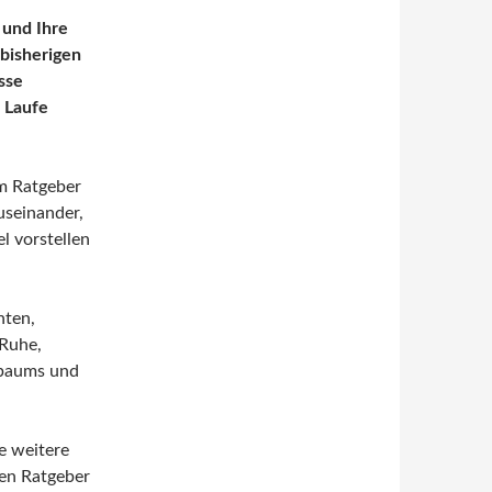
 und Ihre
 bisherigen
sse
 Laufe
em Ratgeber
auseinander,
l vorstellen
nten,
 Ruhe,
mbaums und
e weitere
en Ratgeber