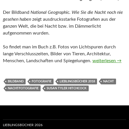
Der Bildband
National Geographic. Wie Sie die Nacht noch nie
gesehen haben
zeigt ausdrucksstarke Fotografien aus der
ganzen Welt, die bei Nacht bzw. im Dämmerlicht
aufgenommen wurden.
So findet man im Buch z.B. Fotos von Lichtspuren durch
lange Verschlusszeiten, Bilder von Tieren, Architektur,
National Geograph
Menschen, Landschaften und Spiegelungen.
weiterlesen
→
BILDBAND
FOTOGRAFIE
LIEBLINGSBÜCHER 2018
NACHT
NACHTFOTOGRAFIE
SUSAN TYLER HITCHCOCK
LIEBLINGSBÜCHER 2026