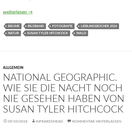
Die wunderbare Welt der Bäume. Wissen, Legenden und Gehei
weiterlesen
→
BÄUME
BILDBAND
FOTOGRAFIE
LIEBLINGSBÜCHER 2024
NATUR
SUSAN TYLER HITCHCOCK
WALD
ALLGEMEIN
NATIONAL GEOGRAPHIC.
WIE SIE DIE NACHT NOCH
NIE GESEHEN HABEN VON
SUSAN TYLER HITCHCOCK
09/10/2018
INFRAREDHEAD
KOMMENTAR HINTERLASSEN