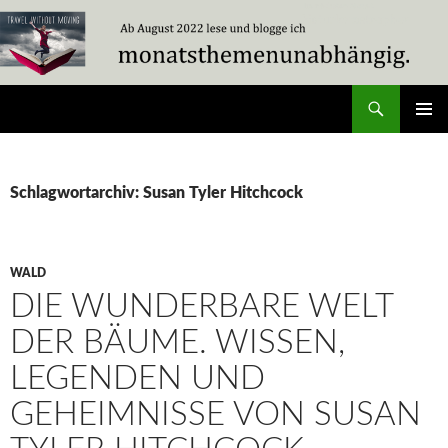
Zum
Inhalt
springen
Suchen
Travel Without Moving
PRIMÄR
MENÜ
Schlagwortarchiv: Susan Tyler Hitchcock
WALD
DIE WUNDERBARE WELT
DER BÄUME. WISSEN,
LEGENDEN UND
GEHEIMNISSE VON SUSAN