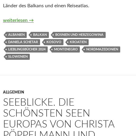
Länder des Balkans und einen Reiseatlas.
Unterwegs von Slowenien bis Albanien. Das große Reisebuch v
weiterlesen
→
ALBANIEN
BALKAN
BOSNIEN UND HERZEGOWINA
DANIELA SCHETAR
KOSOVO
KROATIEN
LIEBLINGSBÜCHER 2024
MONTENEGRO
NORDMAZEDONIEN
SLOWENIEN
ALLGEMEIN
SEEBLICKE. DIE
SCHÖNSTEN SEEN
EUROPAS VON CHRISTA
PÖPPELMANN UND