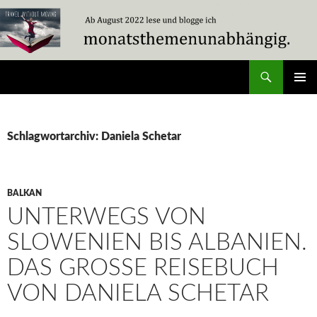
Zum
Inhalt
springen
Suchen
Travel Without Moving
PRIMÄR
MENÜ
Schlagwortarchiv: Daniela Schetar
BALKAN
UNTERWEGS VON
SLOWENIEN BIS ALBANIEN.
DAS GROSSE REISEBUCH V
ON DANIELA SCHETAR