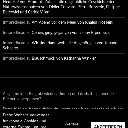
Heureka! Von Atom bis Zufall – die unglaubliche Geschichte der
Naturwissenschaften von Didier Convard, Pierre Boisserie, Philippe
Bercovici und Cédric Villani
Infraredhead
zu
Am Abend vor dem Meer von Khaled Hosseini
Infraredhead
zu
Gehen, ging, gegangen von Jenny Erpenbeck
Infraredhead
zu
Wir sind dann wohl die Angehörigen von Johann
Scheerer
Infraredhead
zu
Blauschmuck von Katharina Winkler
Angst, meinen Blog nie wiederzufinden und deshalb spannende
Bücher zu verpassen?
Dann füge am besten gleich ein Lesezeichen hinzu oder folge mir per
Diese Website verwendet
Email oder auf Facebook!
funktionale Cookies und
Weitere
externe Skripte, um Ihre
AKZEPTIEREN