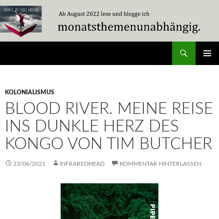
Zum
Inhalt
springen
Suchen
Travel Without Moving
PRIMÄR
MENÜ
KOLONIALISMUS
BLOOD RIVER. MEINE REISE
INS DUNKLE HERZ DES
KONGO VON TIM BUTCHER
23/06/2021
INFRAREDHEAD
KOMMENTAR HINTERLASSEN