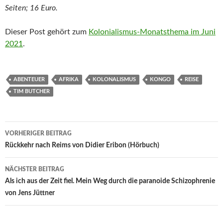
Seiten; 16 Euro.
Dieser Post gehört zum
Kolonialismus-Monatsthema im Juni
2021
.
ABENTEUER
AFRIKA
KOLONALISMUS
KONGO
REISE
TIM BUTCHER
Beitragsnavigation
VORHERIGER BEITRAG
Rückkehr nach Reims von Didier Eribon (Hörbuch)
NÄCHSTER BEITRAG
Als ich aus der Zeit fiel. Mein Weg durch die paranoide Schizophrenie
von Jens Jüttner