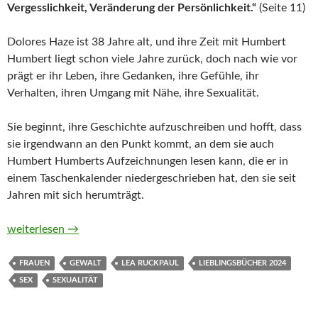
Vergesslichkeit, Veränderung der Persönlichkeit.“
(Seite 11)
Dolores Haze ist 38 Jahre alt, und ihre Zeit mit Humbert
Humbert liegt schon viele Jahre zurück, doch nach wie vor
prägt er ihr Leben, ihre Gedanken, ihre Gefühle, ihr
Verhalten, ihren Umgang mit Nähe, ihre Sexualität.
Sie beginnt, ihre Geschichte aufzuschreiben und hofft, dass
sie irgendwann an den Punkt kommt, an dem sie auch
Humbert Humberts Aufzeichnungen lesen kann, die er in
einem Taschenkalender niedergeschrieben hat, den sie seit
Jahren mit sich herumträgt.
Bye Bye Lolita von Lea Ruckpaul
weiterlesen
→
FRAUEN
GEWALT
LEA RUCKPAUL
LIEBLINGSBÜCHER 2024
SEX
SEXUALITÄT