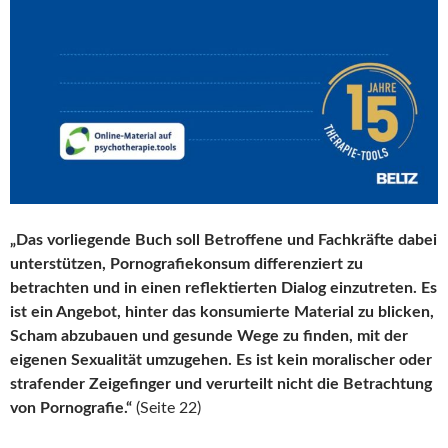
„Das vorliegende Buch soll Betroffene und Fachkräfte dabei
unterstützen, Pornografiekonsum differenziert zu
betrachten und in einen reflektierten Dialog einzutreten. Es
ist ein Angebot, hinter das konsumierte Material zu blicken,
Scham abzubauen und gesunde Wege zu finden, mit der
eigenen Sexualität umzugehen. Es ist kein moralischer oder
strafender Zeigefinger und verurteilt nicht die Betrachtung
von Pornografie.“
(Seite 22)