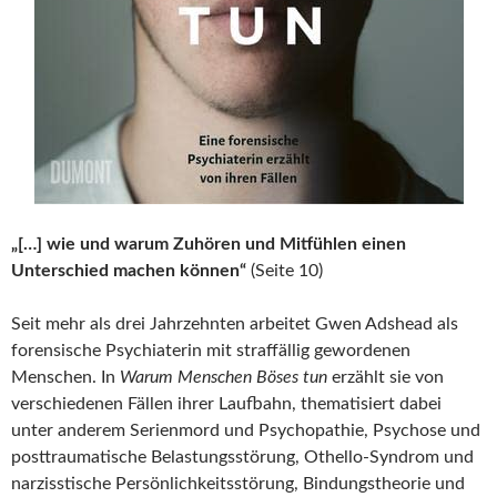
„[…] wie und warum Zuhören und Mitfühlen einen
Unterschied machen können“
(Seite 10)
Seit mehr als drei Jahrzehnten arbeitet Gwen Adshead als
forensische Psychiaterin mit straffällig gewordenen
Menschen. In
Warum Menschen Böses tun
erzählt sie von
verschiedenen Fällen ihrer Laufbahn, thematisiert dabei
unter anderem Serienmord und Psychopathie, Psychose und
posttraumatische Belastungsstörung, Othello-Syndrom und
narzisstische Persönlichkeitsstörung, Bindungstheorie und