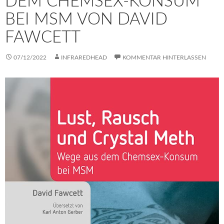
DEM CHEMSEX-KONSUM
BEI MSM VON DAVID
FAWCETT
07/12/2022
INFRAREDHEAD
KOMMENTAR HINTERLASSEN