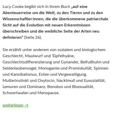
Lucy Cooke begibt sich in ihrem Buch
„auf eine
Abenteuerreise um die Welt, zu den Tieren und zu den
Wissenschaftler:innen, die die überkommene patriarchale
Sicht auf die Evolution mit neuen Erkenntnissen
überschreiben und die weibliche Seite der Arten neu
definieren“
(Seite 26).
Sie erzählt unter anderem von sozialem und biologischem
Geschlecht, Maulwurf und Tüpfelhyäne,
Geschlechtsdifferenzierung und Gynander, Beifußhuhn und
Seidenlaubenvogel, Monogamie und Promiskuität, Spinnen
und Kannibalismus, Enten und Vergewaltigung,
Mutterinstinkt und Oxytocin, Nacktmull und Eusozialität,
Lemuren und Dominanz, Bonobos und Bisexualität,
Schwertwalen und Menopause.
Bitch – Ein revolutionärer Blick auf Sex, Evolution und die M
weiterlesen
→