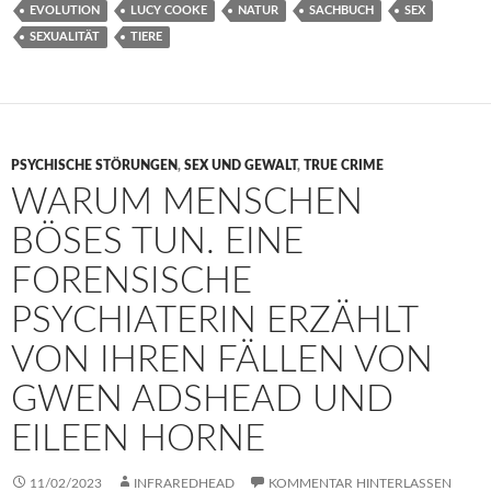
EVOLUTION
LUCY COOKE
NATUR
SACHBUCH
SEX
SEXUALITÄT
TIERE
PSYCHISCHE STÖRUNGEN
,
SEX UND GEWALT
,
TRUE CRIME
WARUM MENSCHEN
BÖSES TUN. EINE
FORENSISCHE
PSYCHIATERIN ERZÄHLT
VON IHREN FÄLLEN VON
GWEN ADSHEAD UND
EILEEN HORNE
11/02/2023
INFRAREDHEAD
KOMMENTAR HINTERLASSEN