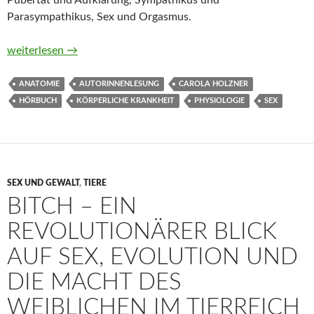
Pubertät und Aufklärung, Sympathikus und
Parasympathikus, Sex und Orgasmus.
Ab unter die Gürtellinie. Medizin untenrum endlich verständl
weiterlesen
→
ANATOMIE
AUTORINNENLESUNG
CAROLA HOLZNER
HÖRBUCH
KÖRPERLICHE KRANKHEIT
PHYSIOLOGIE
SEX
SEX UND GEWALT
,
TIERE
BITCH – EIN
REVOLUTIONÄRER BLICK
AUF SEX, EVOLUTION UND
DIE MACHT DES
WEIBLICHEN IM TIERREICH