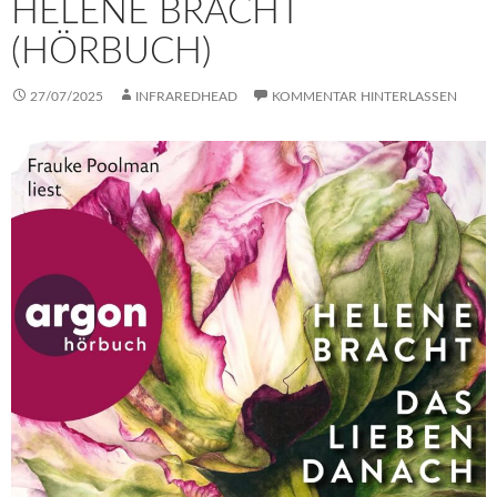
HELENE BRACHT
(HÖRBUCH)
27/07/2025
INFRAREDHEAD
KOMMENTAR HINTERLASSEN