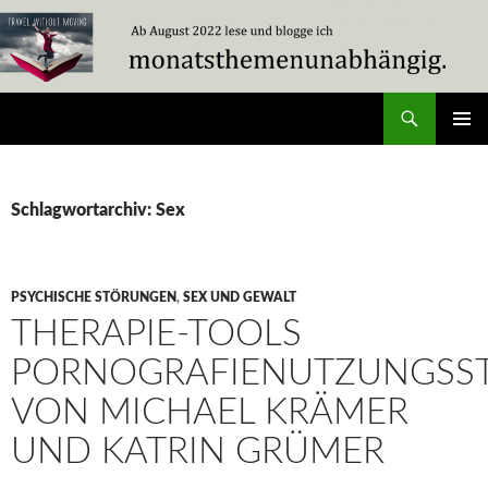
Zum
Inhalt
springen
Suchen
Travel Without Moving
PRIMÄR
MENÜ
Schlagwortarchiv: Sex
PSYCHISCHE STÖRUNGEN
,
SEX UND GEWALT
THERAPIE-TOOLS
PORNOGRAFIENUTZUNGSS
VON MICHAEL KRÄMER
UND KATRIN GRÜMER