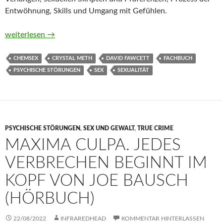
Entwöhnung, Skills und Umgang mit Gefühlen.
Lust, Rausch und Crystal Meth. Wege aus dem Chemsex-Kon
weiterlesen
→
CHEMSEX
CRYSTAL METH
DAVID FAWCETT
FACHBUCH
PSYCHISCHE STÖRUNGEN
SEX
SEXUALITÄT
PSYCHISCHE STÖRUNGEN
,
SEX UND GEWALT
,
TRUE CRIME
MAXIMA CULPA. JEDES
VERBRECHEN BEGINNT IM
KOPF VON JOE BAUSCH
(HÖRBUCH)
22/08/2022
INFRAREDHEAD
KOMMENTAR HINTERLASSEN