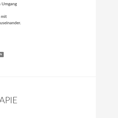
en Umgang
 mit
useinander.
ost, Stefan Rogge und Susanne Schoppmann
N
APIE