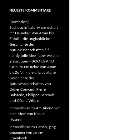
NEUESTE KOMMENTARE
[Rezension]
Sachbuch/Naturwissenschaft
*** Heureka!: Von Atom bis
Zufall – die unglaubliche
Geschichte der
Naturwissenschaften ***
richtig tolle Idee - aber welche
Zielgruppe? - BOOKS AND
CATS
zu
Heureka! Von Atom
bis Zufall – die unglaubliche
Geschichte der
Naturwissenschaften von
Didier Convard, Pierre
Boisserie, Philippe Bercovici
und Cédric Villani
Infraredhead
zu
Am Abend vor
dem Meer von Khaled
Hosseini
Infraredhead
zu
Gehen, ging,
gegangen von Jenny
Erpenbeck