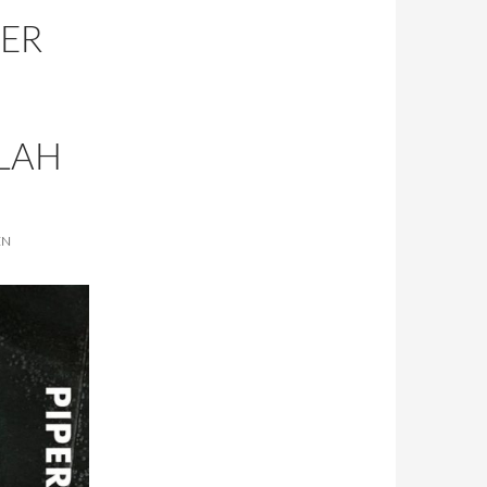
ER
LAH
EN