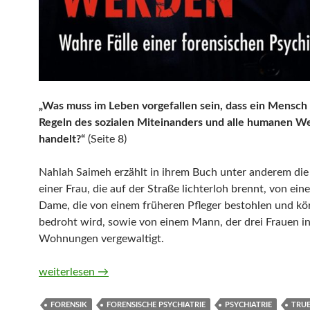
„Was muss im Leben vorgefallen sein, dass ein Mensch 
Regeln des sozialen Miteinanders und alle humanen W
handelt?“
(Seite 8)
Nahlah Saimeh erzählt in ihrem Buch unter anderem die
einer Frau, die auf der Straße lichterloh brennt, von eine
Dame, die von einem früheren Pfleger bestohlen und kö
bedroht wird, sowie von einem Mann, der drei Frauen i
Wohnungen vergewaltigt.
Jeder kann zum Mörder werden. Wahre Fälle einer fore
weiterlesen
→
FORENSIK
FORENSISCHE PSYCHIATRIE
PSYCHIATRIE
TRUE