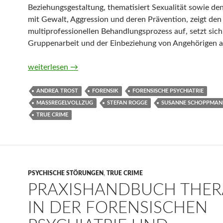
Beziehungsgestaltung, thematisiert Sexualität sowie d
mit Gewalt, Aggression und deren Prävention, zeigt den
multiprofessionellen Behandlungsprozess auf, setzt sich
Gruppenarbeit und der Einbeziehung von Angehörigen a
Menschen im Maßregelvollzug begleiten von Andrea Tr
weiterlesen
→
ANDREA TROST
FORENSIK
FORENSISCHE PSYCHIATRIE
MASSREGELVOLLZUG
STEFAN ROGGE
SUSANNE SCHOPPMAN
TRUE CRIME
PSYCHISCHE STÖRUNGEN
,
TRUE CRIME
PRAXISHANDBUCH THER
IN DER FORENSISCHEN