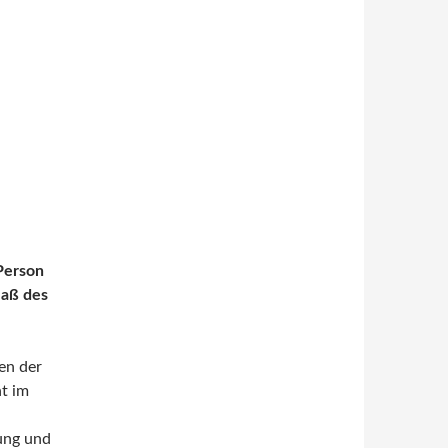
Person
Maß des
en der
t im
tung und