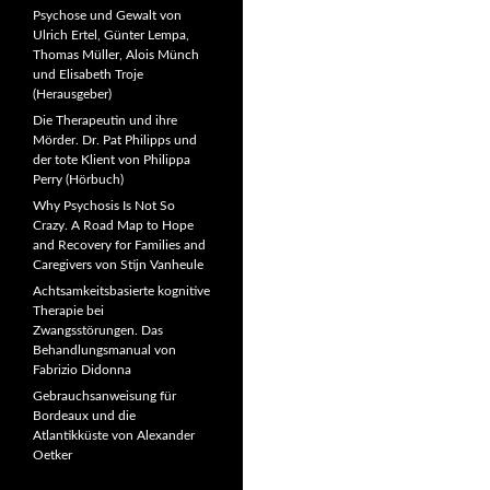
Psychose und Gewalt von
Ulrich Ertel, Günter Lempa,
Thomas Müller, Alois Münch
und Elisabeth Troje
(Herausgeber)
Die Therapeutin und ihre
Mörder. Dr. Pat Philipps und
der tote Klient von Philippa
Perry (Hörbuch)
Why Psychosis Is Not So
Crazy. A Road Map to Hope
and Recovery for Families and
Caregivers von Stijn Vanheule
Achtsamkeitsbasierte kognitive
Therapie bei
Zwangsstörungen. Das
Behandlungsmanual von
Fabrizio Didonna
Gebrauchsanweisung für
Bordeaux und die
Atlantikküste von Alexander
Oetker