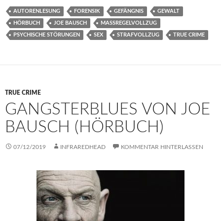
AUTORENLESUNG
FORENSIK
GEFÄNGNIS
GEWALT
HÖRBUCH
JOE BAUSCH
MASSREGELVOLLZUG
PSYCHISCHE STÖRUNGEN
SEX
STRAFVOLLZUG
TRUE CRIME
TRUE CRIME
GANGSTERBLUES VON JOE
BAUSCH (HÖRBUCH)
07/12/2019
INFRAREDHEAD
KOMMENTAR HINTERLASSEN