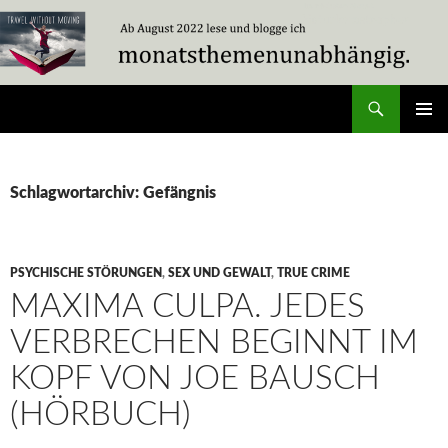
Zum
Inhalt
springen
Suchen
Travel Without Moving
PRIMÄR
MENÜ
Schlagwortarchiv: Gefängnis
PSYCHISCHE STÖRUNGEN
,
SEX UND GEWALT
,
TRUE CRIME
MAXIMA CULPA. JEDES
VERBRECHEN BEGINNT IM
KOPF VON JOE BAUSCH
(HÖRBUCH)