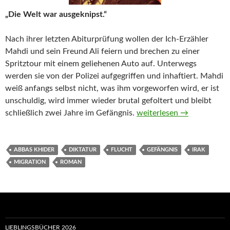
„Die Welt war ausgeknipst.“
Nach ihrer letzten Abiturprüfung wollen der Ich-Erzähler
Mahdi und sein Freund Ali feiern und brechen zu einer
Spritztour mit einem geliehenen Auto auf. Unterwegs
werden sie von der Polizei aufgegriffen und inhaftiert. Mahdi
weiß anfangs selbst nicht, was ihm vorgeworfen wird, er ist
unschuldig, wird immer wieder brutal gefoltert und bleibt
Die Orangen des Präsiden
schließlich zwei Jahre im Gefängnis.
weiterlesen
→
ABBAS KHIDER
DIKTATUR
FLUCHT
GEFÄNGNIS
IRAK
MIGRATION
ROMAN
LIEBLINGSBÜCHER 2026