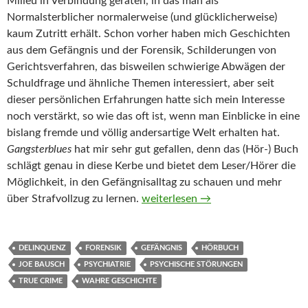
Milieu in Verbindung geraten, in das man als
Normalsterblicher normalerweise (und glücklicherweise)
kaum Zutritt erhält. Schon vorher haben mich Geschichten
aus dem Gefängnis und der Forensik, Schilderungen von
Gerichtsverfahren, das bisweilen schwierige Abwägen der
Schuldfrage und ähnliche Themen interessiert, aber seit
dieser persönlichen Erfahrungen hatte sich mein Interesse
noch verstärkt, so wie das oft ist, wenn man Einblicke in eine
bislang fremde und völlig andersartige Welt erhalten hat.
Gangsterblues
hat mir sehr gut gefallen, denn das (Hör-) Buch
schlägt genau in diese Kerbe und bietet dem Leser/Hörer die
Möglichkeit, in den Gefängnisalltag zu schauen und mehr
Gangsterblues von Joe Bausch (Hö
über Strafvollzug zu lernen.
weiterlesen
→
DELINQUENZ
FORENSIK
GEFÄNGNIS
HÖRBUCH
JOE BAUSCH
PSYCHIATRIE
PSYCHISCHE STÖRUNGEN
TRUE CRIME
WAHRE GESCHICHTE