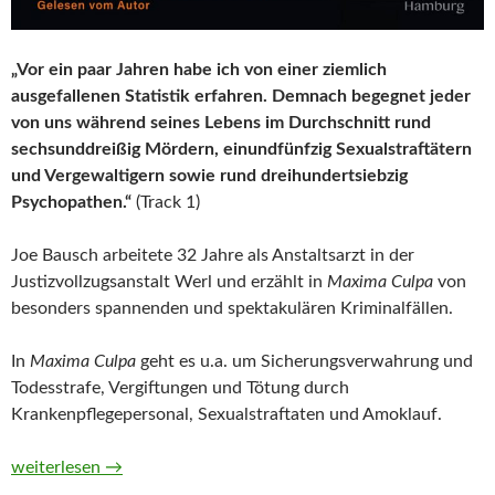
„Vor ein paar Jahren habe ich von einer ziemlich
ausgefallenen Statistik erfahren. Demnach begegnet jeder
von uns während seines Lebens im Durchschnitt rund
sechsunddreißig Mördern, einundfünfzig Sexualstraftätern
und Vergewaltigern sowie rund dreihundertsiebzig
Psychopathen.“
(Track 1)
Joe Bausch arbeitete 32 Jahre als Anstaltsarzt in der
Justizvollzugsanstalt Werl und erzählt in
Maxima Culpa
von
besonders spannenden und spektakulären Kriminalfällen.
In
Maxima Culpa
geht es u.a. um Sicherungsverwahrung und
Todesstrafe, Vergiftungen und Tötung durch
Krankenpflegepersonal, Sexualstraftaten und Amoklauf.
Maxima Culpa. Jedes Verbrechen beginnt im Kopf von Joe Bau
weiterlesen
→