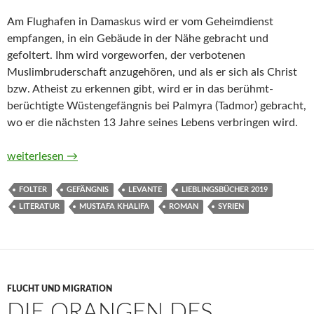
Am Flughafen in Damaskus wird er vom Geheimdienst
empfangen, in ein Gebäude in der Nähe gebracht und
gefoltert. Ihm wird vorgeworfen, der verbotenen
Muslimbruderschaft anzugehören, und als er sich als Christ
bzw. Atheist zu erkennen gibt, wird er in das berühmt-
berüchtigte Wüstengefängnis bei Palmyra (Tadmor) gebracht,
wo er die nächsten 13 Jahre seines Lebens verbringen wird.
Das Schneckenhaus. Tagebuch eines Voyeurs von Mustafa Khal
weiterlesen
→
FOLTER
GEFÄNGNIS
LEVANTE
LIEBLINGSBÜCHER 2019
LITERATUR
MUSTAFA KHALIFA
ROMAN
SYRIEN
FLUCHT UND MIGRATION
DIE ORANGEN DES