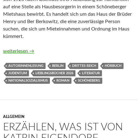
auf eine Stelle als Hausbesorgerin in einem Schöneberger
Mietshaus bewirbt. Es handelt sich um das Haus der Brüder
Henry und Ber Berkowitz, die eine zuverlässige Person
suchen, die sich um Mieteinnahmen und Ordnung im Haus
kümmert.
Stunden wie Tage von Shelly Kupferberg (Buch und Hörbuch)
weiterlesen
→
AUTORINNENLESUNG
BERLIN
DRITTES REICH
HÖRBUCH
JUDENTUM
LIEBLINGSBÜCHER 2026
LITERATUR
NATIONALSOZIALISMUS
ROMAN
SCHÖNEBERG
ALLGEMEIN
ERZÄHLEN, WAS IST VON