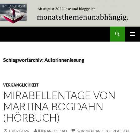
Zum
Inhalt
springen
Suchen
Travel Without Moving
PRIMÄR
MENÜ
Schlagwortarchiv: Autorinnenlesung
VERGÄNGLICHKEIT
MIRABELLENTAGE VON
MARTINA BOGDAHN
(HÖRBUCH)
13/07/2026
INFRAREDHEAD
KOMMENTAR HINTERLASSEN