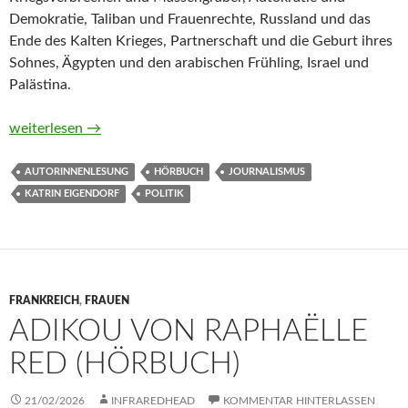
Demokratie, Taliban und Frauenrechte, Russland und das
Ende des Kalten Krieges, Partnerschaft und die Geburt ihres
Sohnes, Ägypten und den arabischen Frühling, Israel und
Palästina.
Erzählen, was ist von Katrin Eigendorf (Hörbuch)
weiterlesen
→
AUTORINNENLESUNG
HÖRBUCH
JOURNALISMUS
KATRIN EIGENDORF
POLITIK
FRANKREICH
,
FRAUEN
ADIKOU VON RAPHAËLLE
RED (HÖRBUCH)
21/02/2026
INFRAREDHEAD
KOMMENTAR HINTERLASSEN