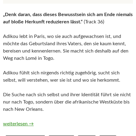
„Denk daran, dass dieses Bewusstsein sich am Ende niemals
auf bloße Herkunft reduzieren lässt.“
(Track 36)
Adikou lebt in Paris, wo sie auch aufgewachsen ist, und
möchte das Geburtsland ihres Vaters, den sie kaum kennt,
bereisen und kennenlernen. Sie macht sich deshalb auf den
Weg nach Lomé in Togo.
Adikou fühlt sich nirgends richtig zugehörig, sucht sich
selbst, will verstehen, wer sie ist und wo sie herkommt.
Die Suche nach sich selbst und ihrer Identität führt sie nicht
nur nach Togo, sondern über die afrikanische Westküste bis
nach New Orleans.
Adikou von Raphaëlle Red (Hörbuch)
weiterlesen
→