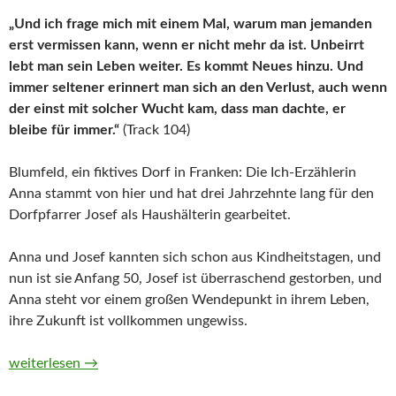
„Und ich frage mich mit einem Mal, warum man jemanden
erst vermissen kann, wenn er nicht mehr da ist. Unbeirrt
lebt man sein Leben weiter. Es kommt Neues hinzu. Und
immer seltener erinnert man sich an den Verlust, auch wenn
der einst mit solcher Wucht kam, dass man dachte, er
bleibe für immer.“
(Track 104)
Blumfeld, ein fiktives Dorf in Franken: Die Ich-Erzählerin
Anna stammt von hier und hat drei Jahrzehnte lang für den
Dorfpfarrer Josef als Haushälterin gearbeitet.
Anna und Josef kannten sich schon aus Kindheitstagen, und
nun ist sie Anfang 50, Josef ist überraschend gestorben, und
Anna steht vor einem großen Wendepunkt in ihrem Leben,
ihre Zukunft ist vollkommen ungewiss.
Mirabellentage von Martina Bogdahn (Hörbuch)
weiterlesen
→