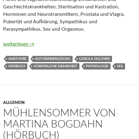
Geschlechtskrankheiten, Sterilisation und Kastration,
Hormonen und Neurotransmittern, Prostata und Viagra,
Pubertät und Aufklärung, Sympathikus und
Parasympathikus, Sex und Orgasmus.
Ab unter die Gürtellinie. Medizin untenrum endlich verständl
weiterlesen
→
ANATOMIE
AUTORINNENLESUNG
CAROLA HOLZNER
HÖRBUCH
KÖRPERLICHE KRANKHEIT
PHYSIOLOGIE
SEX
ALLGEMEIN
MÜHLENSOMMER VON
MARTINA BOGDAHN
(HÖRBUCH)