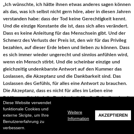
„Ich wünschte, ich hätte ihnen etwas anderes sagen können
als das, was ich selbst nicht gern höre, aber in diesen Jahren
verstanden habe: dass der Tod keine Gerechtigkeit kennt.
Und die einzige Konstante die ist, dass sich alles verändert.
Dass es keine Anleitung für das Menschsein gibt. Und der
Schmerz des Verlusts der Preis ist, den wir für das Privileg
bezahlen, auf dieser Erde leben und lieben zu können. Dass
es sich immer wieder ungerecht und sinnlos anfühlen wird,
wenn ein Mensch stirbt. Und die scheinbar einzige und
gleichzeitig undenkbarste Antwort auf den Kummer das
Loslassen, die Akzeptanz und die Dankbarkeit sind. Das
Loslassen des Gefühls, für alles eine Antwort zu brauchen.
Die Akzeptanz, dass es nicht für alles im Leben eine
Erklärung gibt. Und die Dankbarkeit für die Zeit, die wir mit
Diese Website verwendet
unseren Liebsten erleben durften.“
(CD 3, Track 14)
funktionale Cookies und
Weitere
externe Skripte, um Ihre
AKZEPTIEREN
Information
Louise Brown ist Trauerrednerin und erzählt in
Was bleibt,
Benutzererfahrung zu
wenn wir sterben
von ihrer Arbeit – wie sie dazu kam, wie sie
verbessern.
ihre Tätigkeit erlebt, was im Leben wichtig ist.