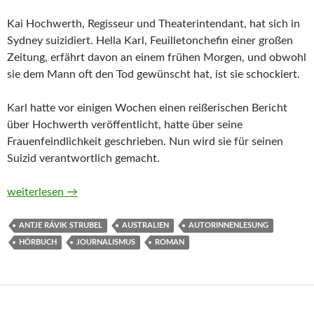
Kai Hochwerth, Regisseur und Theaterintendant, hat sich in
Sydney suizidiert. Hella Karl, Feuilletonchefin einer großen
Zeitung, erfährt davon an einem frühen Morgen, und obwohl
sie dem Mann oft den Tod gewünscht hat, ist sie schockiert.
Karl hatte vor einigen Wochen einen reißerischen Bericht
über Hochwerth veröffentlicht, hatte über seine
Frauenfeindlichkeit geschrieben. Nun wird sie für seinen
Suizid verantwortlich gemacht.
Der Einfluss der Fasane von Antje Rávik Strubel (Hörbuch)
weiterlesen
→
ANTJE RÁVIK STRUBEL
AUSTRALIEN
AUTORINNENLESUNG
HÖRBUCH
JOURNALISMUS
ROMAN