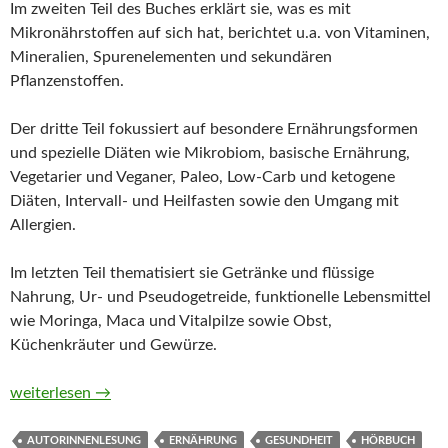
Im zweiten Teil des Buches erklärt sie, was es mit
Mikronährstoffen auf sich hat, berichtet u.a. von Vitaminen,
Mineralien, Spurenelementen und sekundären
Pflanzenstoffen.
Der dritte Teil fokussiert auf besondere Ernährungsformen
und spezielle Diäten wie Mikrobiom, basische Ernährung,
Vegetarier und Veganer, Paleo, Low-Carb und ketogene
Diäten, Intervall- und Heilfasten sowie den Umgang mit
Allergien.
Im letzten Teil thematisiert sie Getränke und flüssige
Nahrung, Ur- und Pseudogetreide, funktionelle Lebensmittel
wie Moringa, Maca und Vitalpilze sowie Obst,
Küchenkräuter und Gewürze.
Genial ernährt! Klüger essen, entspannter genießen, besser leb
weiterlesen
→
AUTORINNENLESUNG
ERNÄHRUNG
GESUNDHEIT
HÖRBUCH