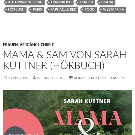
AUTORINNENLESUNG
FRANKREICH
FRAUEN
GHANA
HÖRBUCH
PARIS
RAPHAËLLE RED
TOGO
WESTAFRIKA
FRAUEN
,
VERGÄNGLICHKEIT
MAMA & SAM VON SARAH
KUTTNER (HÖRBUCH)
21/01/2026
INFRAREDHEAD
KOMMENTAR HINTERLASSEN