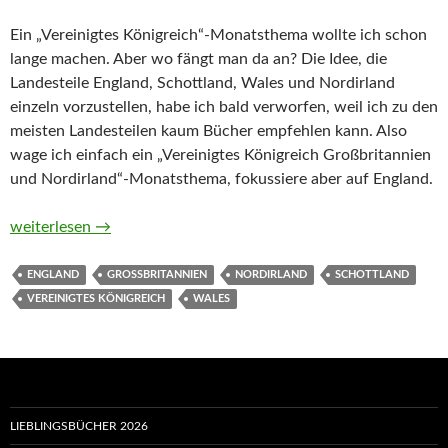
Ein „Vereinigtes Königreich“-Monatsthema wollte ich schon
lange machen. Aber wo fängt man da an? Die Idee, die
Landesteile England, Schottland, Wales und Nordirland
einzeln vorzustellen, habe ich bald verworfen, weil ich zu den
meisten Landesteilen kaum Bücher empfehlen kann. Also
wage ich einfach ein „Vereinigtes Königreich Großbritannien
und Nordirland“-Monatsthema, fokussiere aber auf England.
Monatsthema „Vereinigtes Königreich“ im März 2020
weiterlesen
→
ENGLAND
GROSSBRITANNIEN
NORDIRLAND
SCHOTTLAND
VEREINIGTES KÖNIGREICH
WALES
LIEBLINGSBÜCHER 2026