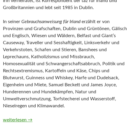
Irin verheiratet, ist Korrespondent der taz für Irland und
Großbritannien und lebt seit 1985 in Dublin.
In seiner
Gebrauchsanweisung für Irland
erzählt er von
Provinzen und Grafschaften, Dublin und Grüntönen, Gälisch
und Englisch, Wiesen und Wäldern, Belfast und Giant’s
Causeway, Traveller und Sesshaftigkeit, Linksverkehr und
Verkehrstoten, Schafen und Stieren, Banshees und
Leprechauns, Katholizismus und Missbrauch,
Homosexualität und Schwangerschaftsabbruch, Politik und
Rechtsextremismus, Kartoffeln und Käse, Chips und
Blutwurst, Guinness und Whiskey, Harfe und Dudelsack,
Eigenheim und Miete, Samuel Beckett und James Joyce,
Hunderennen und Hundekämpfen, Natur und
Umweltverschmutzung, Torfstecherei und Wasserstoff,
Nieselregen und Klimawandel.
Gebrauchsanweisung für Irland von Ralf Sotscheck
weiterlesen
→