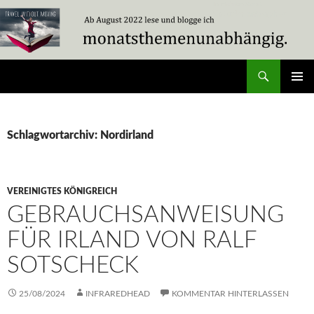
Zum
Inhalt
springen
Suchen
Travel Without Moving
PRIMÄR
MENÜ
Schlagwortarchiv: Nordirland
VEREINIGTES KÖNIGREICH
GEBRAUCHSANWEISUNG
FÜR IRLAND VON RALF
SOTSCHECK
25/08/2024
INFRAREDHEAD
KOMMENTAR HINTERLASSEN