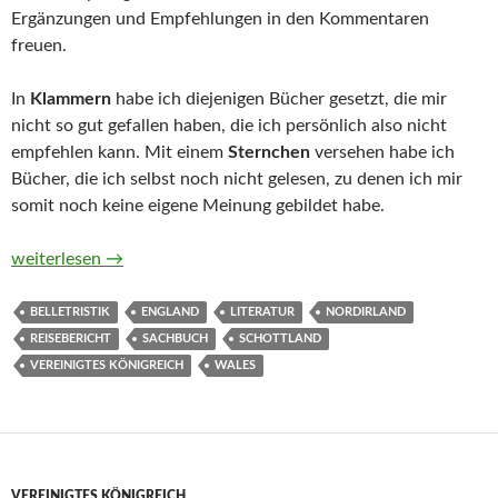
Ergänzungen und Empfehlungen in den Kommentaren
freuen.
In
Klammern
habe ich diejenigen Bücher gesetzt, die mir
nicht so gut gefallen haben, die ich persönlich also nicht
empfehlen kann. Mit einem
Sternchen
versehen habe ich
Bücher, die ich selbst noch nicht gelesen, zu denen ich mir
somit noch keine eigene Meinung gebildet habe.
Belletristik, Sachbücher und Reiseberichte aus dem und über d
weiterlesen
→
BELLETRISTIK
ENGLAND
LITERATUR
NORDIRLAND
REISEBERICHT
SACHBUCH
SCHOTTLAND
VEREINIGTES KÖNIGREICH
WALES
VEREINIGTES KÖNIGREICH