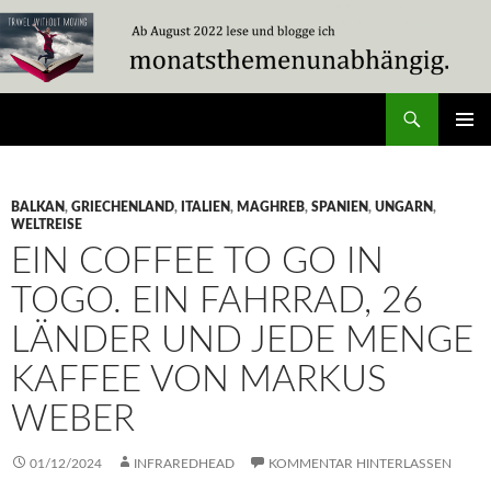
Zum
Inhalt
springen
Suchen
Travel Without Moving
PRIMÄR
MENÜ
BALKAN
,
GRIECHENLAND
,
ITALIEN
,
MAGHREB
,
SPANIEN
,
UNGARN
,
WELTREISE
EIN COFFEE TO GO IN
TOGO. EIN FAHRRAD, 26
LÄNDER UND JEDE MENGE
KAFFEE VON MARKUS
WEBER
01/12/2024
INFRAREDHEAD
KOMMENTAR HINTERLASSEN