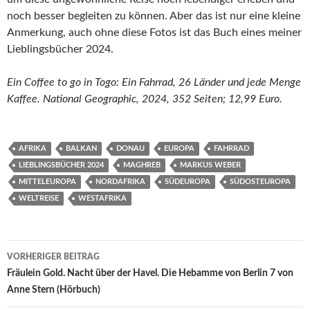
noch besser begleiten zu können. Aber das ist nur eine kleine
Anmerkung, auch ohne diese Fotos ist das Buch eines meiner
Lieblingsbücher 2024.
Ein Coffee to go in Togo: Ein Fahrrad, 26 Länder und jede Menge
Kaffee. National Geographic, 2024, 352 Seiten; 12,99 Euro.
AFRIKA
BALKAN
DONAU
EUROPA
FAHRRAD
LIEBLINGSBÜCHER 2024
MAGHREB
MARKUS WEBER
MITTELEUROPA
NORDAFRIKA
SÜDEUROPA
SÜDOSTEUROPA
WELTREISE
WESTAFRIKA
Beitragsnavigation
VORHERIGER BEITRAG
Fräulein Gold. Nacht über der Havel. Die Hebamme von Berlin 7 von
Anne Stern (Hörbuch)