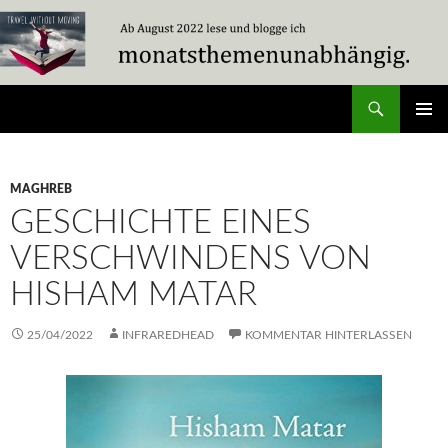
Zum
Inhalt
springen
Suchen
Travel Without Moving
PRIMÄR
MENÜ
MAGHREB
GESCHICHTE EINES
VERSCHWINDENS VON
HISHAM MATAR
25/04/2022
INFRAREDHEAD
KOMMENTAR HINTERLASSEN