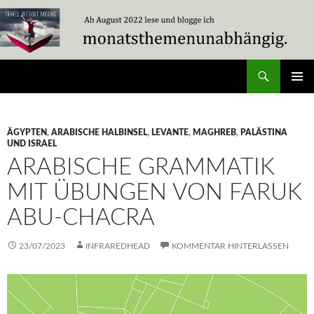
Zum
Inhalt
springen
Suchen
Travel Without Moving
PRIMÄR
MENÜ
ÄGYPTEN
,
ARABISCHE HALBINSEL
,
LEVANTE
,
MAGHREB
,
PALÄSTINA
UND ISRAEL
ARABISCHE GRAMMATIK
MIT ÜBUNGEN VON FARUK
ABU-CHACRA
23/07/2023
INFRAREDHEAD
KOMMENTAR HINTERLASSEN