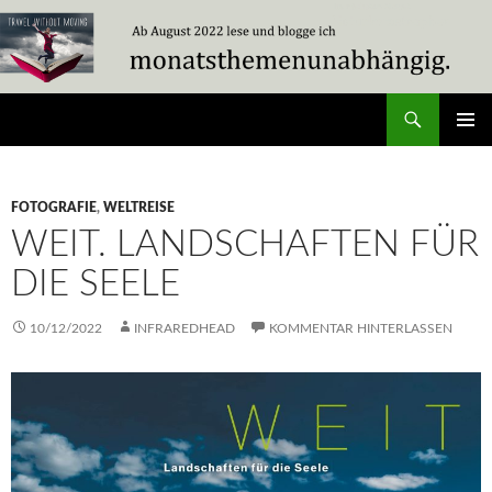
Zum
Inhalt
springen
Suchen
Travel Without Moving
PRIMÄR
MENÜ
FOTOGRAFIE
,
WELTREISE
WEIT. LANDSCHAFTEN FÜR
DIE SEELE
10/12/2022
INFRAREDHEAD
KOMMENTAR HINTERLASSEN