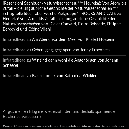
[Rezension] Sachbuch/Naturwissenschaft *** Heureka!: Von Atom bis
Zufall – die unglaubliche Geschichte der Naturwissenschaften ***
richtig tolle Idee - aber welche Zielgruppe? - BOOKS AND CATS
zu
Heureka! Von Atom bis Zufall – die unglaubliche Geschichte der
Naturwissenschaften von Didier Convard, Pierre Boisserie, Philippe
Bercovici und Cédric Villani
Infraredhead
zu
Am Abend vor dem Meer von Khaled Hosseini
Infraredhead
zu
Gehen, ging, gegangen von Jenny Erpenbeck
Infraredhead
zu
Wir sind dann wohl die Angehörigen von Johann
Scheerer
Infraredhead
zu
Blauschmuck von Katharina Winkler
Angst, meinen Blog nie wiederzufinden und deshalb spannende
Bücher zu verpassen?
Dann füge am besten gleich ein Lesezeichen hinzu oder folge mir per