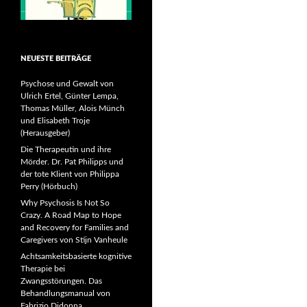
NEUESTE BEITRÄGE
Psychose und Gewalt von
Ulrich Ertel, Günter Lempa,
Thomas Müller, Alois Münch
und Elisabeth Troje
(Herausgeber)
Die Therapeutin und ihre
Mörder. Dr. Pat Philipps und
der tote Klient von Philippa
Perry (Hörbuch)
Why Psychosis Is Not So
Crazy. A Road Map to Hope
and Recovery for Families and
Caregivers von Stijn Vanheule
Achtsamkeitsbasierte kognitive
Therapie bei
Zwangsstörungen. Das
Behandlungsmanual von
Fabrizio Didonna