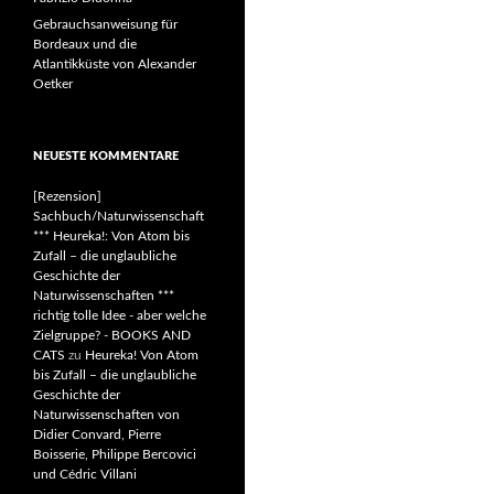
Gebrauchsanweisung für
Bordeaux und die
Atlantikküste von Alexander
Oetker
NEUESTE KOMMENTARE
[Rezension]
Sachbuch/Naturwissenschaft
*** Heureka!: Von Atom bis
Zufall – die unglaubliche
Geschichte der
Naturwissenschaften ***
richtig tolle Idee - aber welche
Zielgruppe? - BOOKS AND
CATS
zu
Heureka! Von Atom
bis Zufall – die unglaubliche
Geschichte der
Naturwissenschaften von
Didier Convard, Pierre
Boisserie, Philippe Bercovici
und Cédric Villani