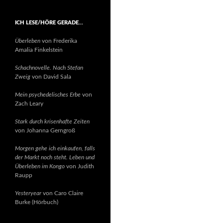
ICH LESE/HÖRE GERADE…
Überleben
von Frederika
Amalia Finkelstein
Schachnovelle. Nach Stefan
Zweig
von David Sala
Mein psychedelisches Erbe
von
Zach Leary
Stark durch krisenhafte Zeiten
von Johanna Gerngroß
Morgen gehe ich einkaufen, falls
der Markt noch steht. Leben und
Überleben im Kongo
von Judith
Raupp
Yesteryear
von Caro Claire
Burke (Hörbuch)