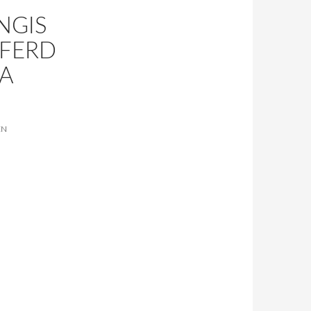
NGIS
PFERD
A
EN