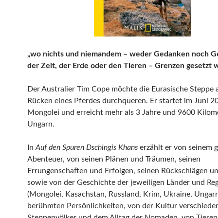
„wo nichts und niemandem – weder Gedanken noch Ge
der Zeit, der Erde oder den Tieren – Grenzen gesetzt 
Der Australier Tim Cope möchte die Eurasische Steppe
Rücken eines Pferdes durchqueren. Er startet im Juni 20
Mongolei und erreicht mehr als 3 Jahre und 9600 Kilom
Ungarn.
In
Auf den Spuren Dschingis Khans
erzählt er von seinem 
Abenteuer, von seinen Plänen und Träumen, seinen
Errungenschaften und Erfolgen, seinen Rückschlägen u
sowie von der Geschichte der jeweiligen Länder und Re
(Mongolei, Kasachstan, Russland, Krim, Ukraine, Ungar
berühmten Persönlichkeiten, von der Kultur verschiede
Steppenvölker und dem Alltag der Nomaden, von Tieren