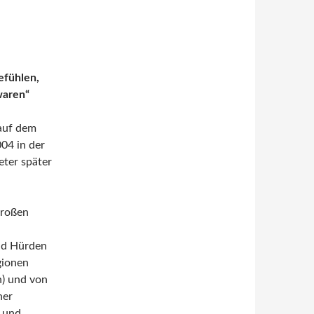
fühlen,
waren“
 auf dem
04 in der
eter später
großen
nd Hürden
gionen
n) und von
ner
 und