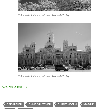
Palacio de Cibeles, Infrarot, Madrid (2016)
Palacio de Cibeles, Infrarot, Madrid (2016)
Ein Jahr in Madrid. Reise in den Alltag von Anne Grüttner
weiterlesen
→
ABENTEUER
ANNE GRÜTTNER
AUSWANDERN
MADRID