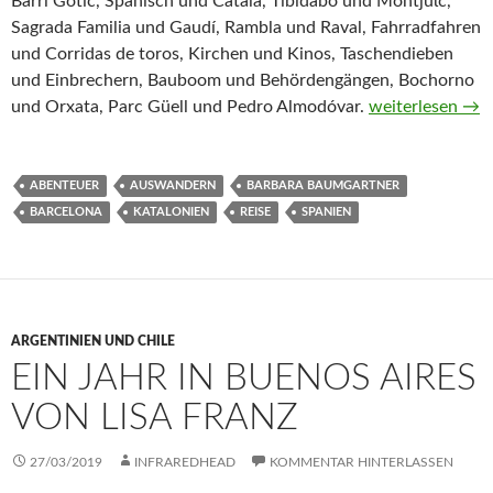
Barri Gòtic, Spanisch und Català, Tibidabo und Montjuϊc,
Sagrada Familia und Gaudí, Rambla und Raval, Fahrradfahren
und Corridas de toros, Kirchen und Kinos, Taschendieben
und Einbrechern, Bauboom und Behördengängen, Bochorno
Ein Jahr in Bar
und Orxata, Parc Güell und Pedro Almodóvar.
weiterlesen
→
ABENTEUER
AUSWANDERN
BARBARA BAUMGARTNER
BARCELONA
KATALONIEN
REISE
SPANIEN
ARGENTINIEN UND CHILE
EIN JAHR IN BUENOS AIRES
VON LISA FRANZ
27/03/2019
INFRAREDHEAD
KOMMENTAR HINTERLASSEN