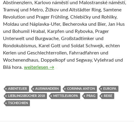
Abstinenzlern, Karlovo náměstí und Malostranské náměstí,
Tramvaj und Metro, Žižkov und Altstädter Ring, Samtene
Revolution und Prager Frühling, Chlebíčky und Rohlíky,
Moldau und Náplavka-Ufer, Becherovka und Bier, Jan Hus
und Bohumil Hrabal, Karpfen und Rybovka, Prager
Unterwelt und Burgwache, Großstadtimker und
Rondokubismus, Karel Gott und Soldat Schwejk, echten
Kerlen und Geschlechterrollen, Fahrradfahren und
Wochenendhaus, Doppelkopf und Segway, Vyšehrad und
Ein Jahr in Prag von Corinna Anton
Bílá hora.
weiterlesen
→
ABENTEUER
AUSWANDERN
CORINNA ANTON
EUROPA
LIEBLINGSBÜCHER 2018
MITTELEUROPA
PRAG
REISE
TSCHECHIEN