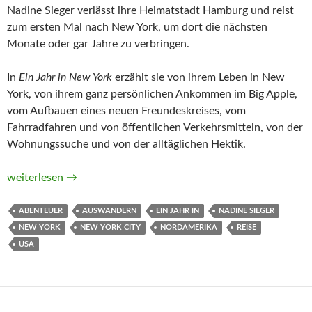
Nadine Sieger verlässt ihre Heimatstadt Hamburg und reist
zum ersten Mal nach New York, um dort die nächsten
Monate oder gar Jahre zu verbringen.
In
Ein Jahr in New York
erzählt sie von ihrem Leben in New
York, von ihrem ganz persönlichen Ankommen im Big Apple,
vom Aufbauen eines neuen Freundeskreises, vom
Fahrradfahren und von öffentlichen Verkehrsmitteln, von der
Wohnungssuche und von der alltäglichen Hektik.
Ein Jahr in New York: Reise in den Alltag von Nadine Sieger
weiterlesen
→
ABENTEUER
AUSWANDERN
EIN JAHR IN
NADINE SIEGER
NEW YORK
NEW YORK CITY
NORDAMERIKA
REISE
USA