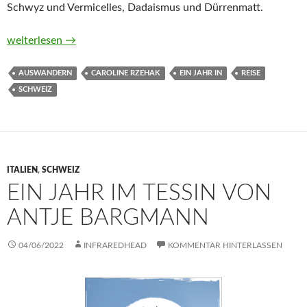
Schwyz und Vermicelles, Dadaismus und Dürrenmatt.
Ein Jahr in der Schweiz von Caroline Rzehak
weiterlesen
→
AUSWANDERN
CAROLINE RZEHAK
EIN JAHR IN
REISE
SCHWEIZ
ITALIEN
,
SCHWEIZ
EIN JAHR IM TESSIN VON
ANTJE BARGMANN
04/06/2022
INFRAREDHEAD
KOMMENTAR HINTERLASSEN