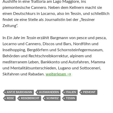
Aushilfe in eine Trattoria am Lago Maggiore, ins
piemontesische Cannero. Neben dem Kellnern macht sie
einen Deutschkurs in Locarno, also im Tessin, und schließlich
findet sie eine Stelle als Journalistin bei der „Tessiner
Zeitung“.
In
Ein Jahr im Tessin
erzählt Bargmann von pesce und pesca,
Locarno und Cannero, Discos und Bars, Nordföhn und
Inselhopping, Bergdörfern und Schornsteinfegermuseum,
Behörden und Rechtschreibkorrektur, alpinem und
mediterranem Leben, Bankkonto und Autofahren, Mamma
und Mentalitätsunterschieden, Lugano und Sottoceneri,
Ein Jahr im Tessin von Antje Bargman
Skifahren und Rabadan.
weiterlesen
→
ANTJE BARKMANN
AUSWANDERN
ITALIEN
PIEMONT
REISE
REISEBERICHT
SCHWEIZ
TESSIN