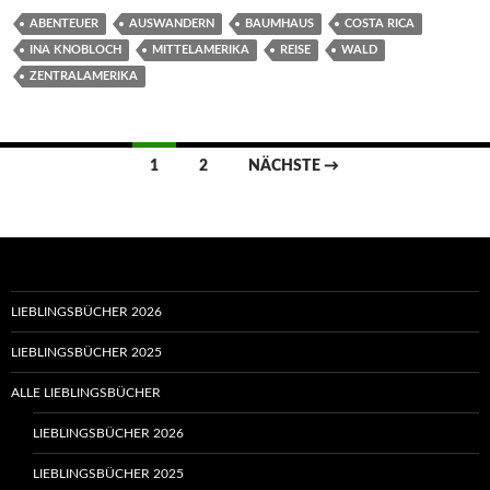
ABENTEUER
AUSWANDERN
BAUMHAUS
COSTA RICA
INA KNOBLOCH
MITTELAMERIKA
REISE
WALD
ZENTRALAMERIKA
Beitragsnavigation
1
2
NÄCHSTE →
LIEBLINGSBÜCHER 2026
LIEBLINGSBÜCHER 2025
ALLE LIEBLINGSBÜCHER
LIEBLINGSBÜCHER 2026
LIEBLINGSBÜCHER 2025