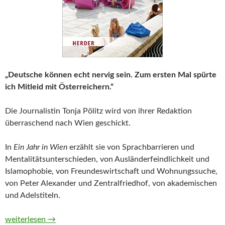
„Deutsche können echt nervig sein. Zum ersten Mal spürte
ich Mitleid mit Österreichern.“
Die Journalistin Tonja Pölitz wird von ihrer Redaktion
überraschend nach Wien geschickt.
In
Ein Jahr in Wien
erzählt sie von Sprachbarrieren und
Mentalitätsunterschieden, von Ausländerfeindlichkeit und
Islamophobie, von Freundeswirtschaft und Wohnungssuche,
von Peter Alexander und Zentralfriedhof, von akademischen
und Adelstiteln.
Ein Jahr in Wien. Reise in den Alltag von Tonja Pölitz
weiterlesen
→