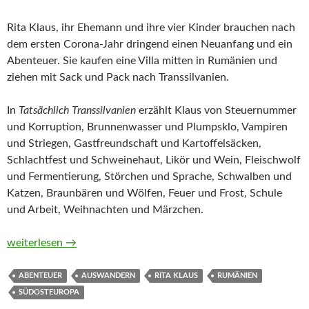
Rita Klaus, ihr Ehemann und ihre vier Kinder brauchen nach
dem ersten Corona-Jahr dringend einen Neuanfang und ein
Abenteuer. Sie kaufen eine Villa mitten in Rumänien und
ziehen mit Sack und Pack nach Transsilvanien.
In
Tatsächlich Transsilvanien
erzählt Klaus von Steuernummer
und Korruption, Brunnenwasser und Plumpsklo, Vampiren
und Striegen, Gastfreundschaft und Kartoffelsäcken,
Schlachtfest und Schweinehaut, Likör und Wein, Fleischwolf
und Fermentierung, Störchen und Sprache, Schwalben und
Katzen, Braunbären und Wölfen, Feuer und Frost, Schule
und Arbeit, Weihnachten und Märzchen.
Tatsächlich Transsilvanien. Aus dem verrückten Alltag einer b
weiterlesen
→
ABENTEUER
AUSWANDERN
RITA KLAUS
RUMÄNIEN
SÜDOSTEUROPA