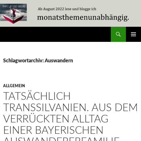
Zum
Inhalt
springen
Suchen
Travel Without Moving
PRIMÄR
MENÜ
Schlagwortarchiv: Auswandern
ALLGEMEIN
TATSÄCHLICH
TRANSSILVANIEN. AUS DEM
VERRÜCKTEN ALLTAG
EINER BAYERISCHEN