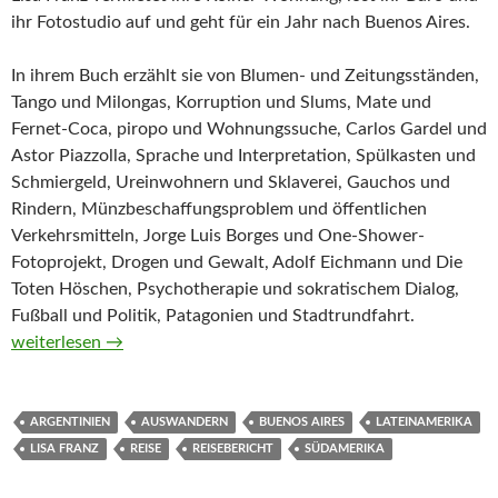
ihr Fotostudio auf und geht für ein Jahr nach Buenos Aires.
In ihrem Buch erzählt sie von Blumen- und Zeitungsständen,
Tango und Milongas, Korruption und Slums, Mate und
Fernet-Coca, piropo und Wohnungssuche, Carlos Gardel und
Astor Piazzolla, Sprache und Interpretation, Spülkasten und
Schmiergeld, Ureinwohnern und Sklaverei, Gauchos und
Rindern, Münzbeschaffungsproblem und öffentlichen
Verkehrsmitteln, Jorge Luis Borges und One-Shower-
Fotoprojekt, Drogen und Gewalt, Adolf Eichmann und Die
Toten Höschen, Psychotherapie und sokratischem Dialog,
Fußball und Politik, Patagonien und Stadtrundfahrt.
Ein Jahr in Buenos Aires von Lisa Franz
weiterlesen
→
ARGENTINIEN
AUSWANDERN
BUENOS AIRES
LATEINAMERIKA
LISA FRANZ
REISE
REISEBERICHT
SÜDAMERIKA