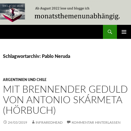
Zum
Inhalt
springen
Suchen
Travel Without Moving
PRIMÄR
MENÜ
Schlagwortarchiv: Pablo Neruda
ARGENTINIEN UND CHILE
MIT BRENNENDER GEDULD
VON ANTONIO SKÁRMETA
(HÖRBUCH)
24/03/2019
INFRAREDHEAD
KOMMENTAR HINTERLASSEN