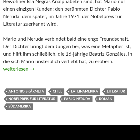
Bewohner Isla Negras Analphabeten sind, hat Mario nur
einen einzigen Kunden: den berühmten Dichter Pablo
Neruda, dem später, im Jahre 1971, der Nobelpreis für
Literatur zuerkannt wird.
Mario und Neruda verbindet bald eine enge Freundschaft.
Der Dichter bringt dem Jungen bei, was eine Metapher ist,
und hilft ihm schließlich, die 16-jährige Beatriz Gonzáles, in
die sich Mario unsterblich verliebt hat, zu erobern.
Mit brennender Geduld von Antonio Skármeta (Hörbuch)
weiterlesen
→
ANTONIO SKÁRMETA
CHILE
LATEINAMERIKA
LITERATUR
NOBELPREIS FÜR LITERATUR
PABLO NERUDA
ROMAN
SÜDAMERIKA