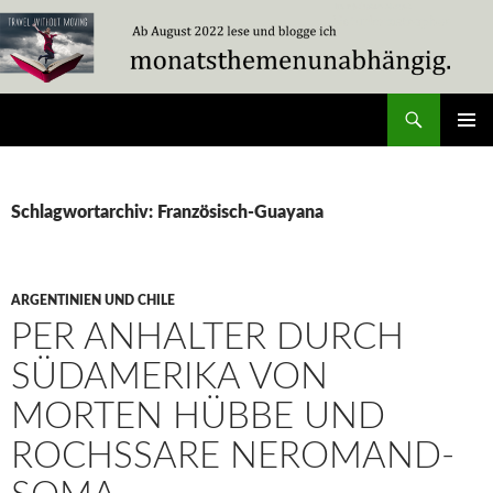
Zum
Inhalt
springen
Suchen
Travel Without Moving
PRIMÄR
MENÜ
Schlagwortarchiv: Französisch-Guayana
ARGENTINIEN UND CHILE
PER ANHALTER DURCH
SÜDAMERIKA VON
MORTEN HÜBBE UND
ROCHSSARE NEROMAND-