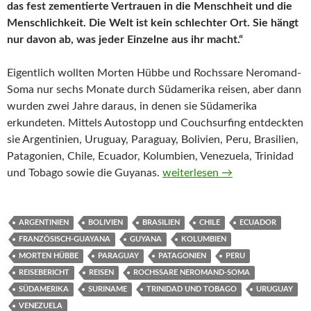
das fest zementierte Vertrauen in die Menschheit und die
Menschlichkeit. Die Welt ist kein schlechter Ort. Sie hängt
nur davon ab, was jeder Einzelne aus ihr macht.“
Eigentlich wollten Morten Hübbe und Rochssare Neromand-
Soma nur sechs Monate durch Südamerika reisen, aber dann
wurden zwei Jahre daraus, in denen sie Südamerika
erkundeten. Mittels Autostopp und Couchsurfing entdeckten
sie Argentinien, Uruguay, Paraguay, Bolivien, Peru, Brasilien,
Patagonien, Chile, Ecuador, Kolumbien, Venezuela, Trinidad
Per Anhalter durch Südameri
und Tobago sowie die Guyanas.
weiterlesen
→
ARGENTINIEN
BOLIVIEN
BRASILIEN
CHILE
ECUADOR
FRANZÖSISCH-GUAYANA
GUYANA
KOLUMBIEN
MORTEN HÜBBE
PARAGUAY
PATAGONIEN
PERU
REISEBERICHT
REISEN
ROCHSSARE NEROMAND-SOMA
SÜDAMERIKA
SURINAME
TRINIDAD UND TOBAGO
URUGUAY
VENEZUELA