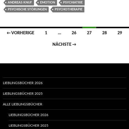
ANDREAS KNUF
EMOTION
PSYCHIATRIE
PSYCHISCHE STÖRUNGEN
PSYCHOTHERAPIE
Beitragsnavigation
← VORHERIGE
1
…
26
27
28
29
NÄCHSTE →
LIEBLINGSBÜCHER 2026
LIEBLINGSBÜCHER 2025
ALLE LIEBLINGSBÜCHER
LIEBLINGSBÜCHER 2026
LIEBLINGSBÜCHER 2025