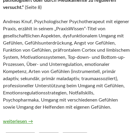
pathologisiert oder durch Medikamente zu regulieren
versucht.“
(Seite 8)
Andreas Knuf, Psychologischer Psychotherapeut mit eigener
Praxis, erzählt in seinem „PraxisWissen“-Titel von
gesellschaftlichen Aspekten, dysfunktionalem Umgang mit
Gefühlen, Gefühlsunterdrückung, Angst vor Gefühlen,
Funktion von Gefühlen, präfrontalem Cortex und limbischem
System, Motivationssystemen, Top-down- und Bottom-up-
Prozessen, Über- und Unterregulation, emotionaler
Kompetenz, Arten von Gefühlen (instrumentell, primär
adaptiv, sekundär, primär maladaptiv, traumaassoziiert),
professioneller Unterstützung beim Umgang mit Gefühlen,
Emotionsregulationsstrategien, Notfallskills,
Psychopharmaka, Umgang mit verschiedenen Gefühlen
sowie Umgang der Helfenden mit eigenen Gefühlen.
Umgang mit Gefühlen in der psychiatrischen Arbeit von Andre
weiterlesen
→