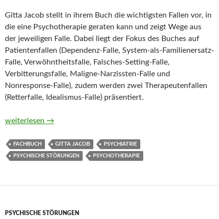
Gitta Jacob stellt in ihrem Buch die wichtigsten Fallen vor, in
die eine Psychotherapie geraten kann und zeigt Wege aus
der jeweiligen Falle. Dabei liegt der Fokus des Buches auf
Patientenfallen (Dependenz-Falle, System-als-Familienersatz-
Falle, Verwöhntheitsfalle, Falsches-Setting-Falle,
Verbitterungsfalle, Maligne-Narzissten-Falle und
Nonresponse-Falle), zudem werden zwei Therapeutenfallen
(Retterfalle, Idealismus-Falle) präsentiert.
Vorsicht Therapiefallen! Verfahrene Situationen und Sackgass
weiterlesen
→
FACHBUCH
GITTA JACOB
PSYCHIATRIE
PSYCHISCHE STÖRUNGEN
PSYCHOTHERAPIE
PSYCHISCHE STÖRUNGEN