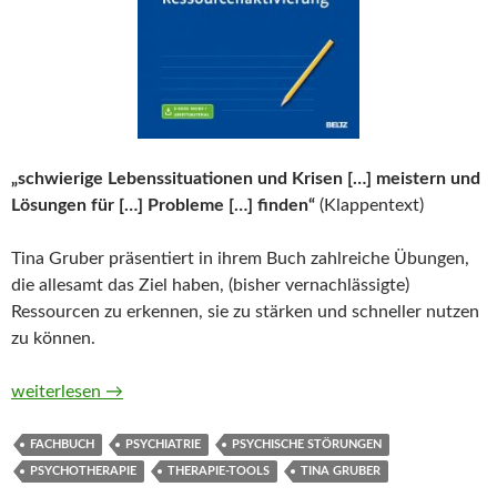
„schwierige Lebenssituationen und Krisen […] meistern und
Lösungen für […] Probleme […] finden“
(Klappentext)
Tina Gruber präsentiert in ihrem Buch zahlreiche Übungen,
die allesamt das Ziel haben, (bisher vernachlässigte)
Ressourcen zu erkennen, sie zu stärken und schneller nutzen
zu können.
Therapie-Tools Ressourcenaktivierung von Tina Gruber
weiterlesen
→
FACHBUCH
PSYCHIATRIE
PSYCHISCHE STÖRUNGEN
PSYCHOTHERAPIE
THERAPIE-TOOLS
TINA GRUBER