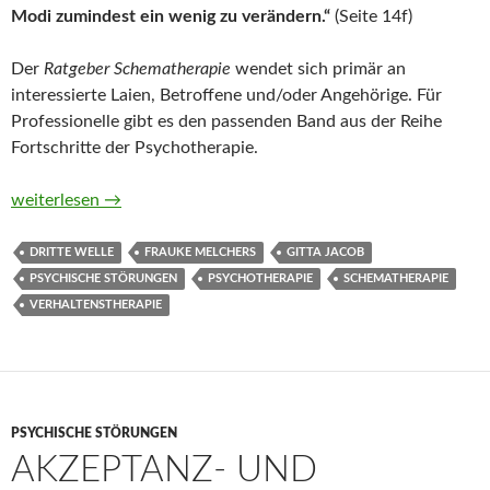
Modi zumindest ein wenig zu verändern.“
(Seite 14f)
Der
Ratgeber Schematherapie
wendet sich primär an
interessierte Laien, Betroffene und/oder Angehörige. Für
Professionelle gibt es den passenden Band aus der Reihe
Fortschritte der Psychotherapie.
Ratgeber Schematherapie. Eigene Verhaltensmuster verstehen
weiterlesen
→
DRITTE WELLE
FRAUKE MELCHERS
GITTA JACOB
PSYCHISCHE STÖRUNGEN
PSYCHOTHERAPIE
SCHEMATHERAPIE
VERHALTENSTHERAPIE
PSYCHISCHE STÖRUNGEN
AKZEPTANZ- UND