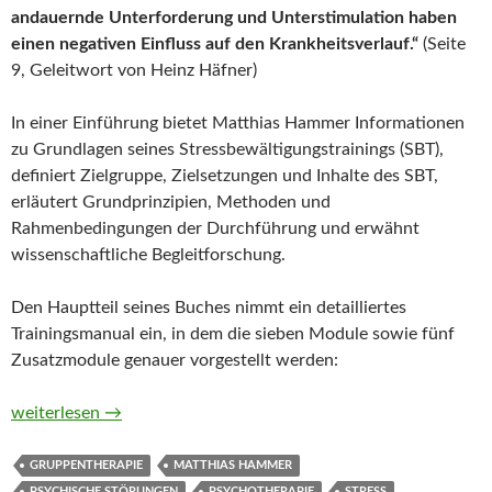
andauernde Unterforderung und Unterstimulation haben
einen negativen Einfluss auf den Krankheitsverlauf.“
(Seite
9, Geleitwort von Heinz Häfner)
In einer Einführung bietet Matthias Hammer Informationen
zu Grundlagen seines Stressbewältigungstrainings (SBT),
definiert Zielgruppe, Zielsetzungen und Inhalte des SBT,
erläutert Grundprinzipien, Methoden und
Rahmenbedingungen der Durchführung und erwähnt
wissenschaftliche Begleitforschung.
Den Hauptteil seines Buches nimmt ein detailliertes
Trainingsmanual ein, in dem die sieben Module sowie fünf
Zusatzmodule genauer vorgestellt werden:
SBT. Stressbewältigungstraining für psychisch kranke Mensc
weiterlesen
→
GRUPPENTHERAPIE
MATTHIAS HAMMER
PSYCHISCHE STÖRUNGEN
PSYCHOTHERAPIE
STRESS