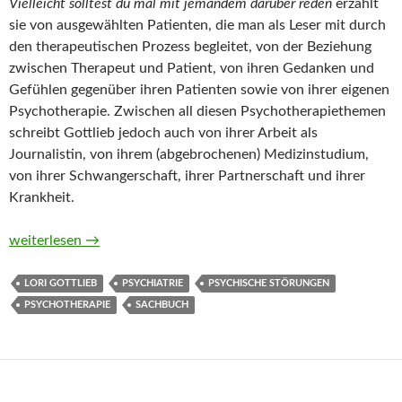
Vielleicht solltest du mal mit jemandem darüber reden
erzählt
sie von ausgewählten Patienten, die man als Leser mit durch
den therapeutischen Prozess begleitet, von der Beziehung
zwischen Therapeut und Patient, von ihren Gedanken und
Gefühlen gegenüber ihren Patienten sowie von ihrer eigenen
Psychotherapie. Zwischen all diesen Psychotherapiethemen
schreibt Gottlieb jedoch auch von ihrer Arbeit als
Journalistin, von ihrem (abgebrochenen) Medizinstudium,
von ihrer Schwangerschaft, ihrer Partnerschaft und ihrer
Krankheit.
Vielleicht solltest du mal mit jemandem darüber reden von Lori
weiterlesen
→
LORI GOTTLIEB
PSYCHIATRIE
PSYCHISCHE STÖRUNGEN
PSYCHOTHERAPIE
SACHBUCH