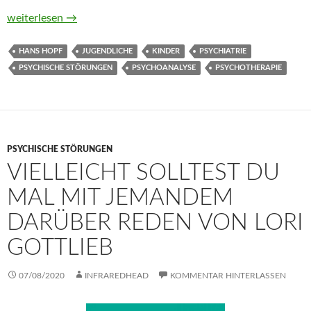
Abgründe. Spektakuläre Fälle aus dem Leben eines Psychothe
weiterlesen
→
HANS HOPF
JUGENDLICHE
KINDER
PSYCHIATRIE
PSYCHISCHE STÖRUNGEN
PSYCHOANALYSE
PSYCHOTHERAPIE
PSYCHISCHE STÖRUNGEN
VIELLEICHT SOLLTEST DU
MAL MIT JEMANDEM
DARÜBER REDEN VON LORI
GOTTLIEB
07/08/2020
INFRAREDHEAD
KOMMENTAR HINTERLASSEN