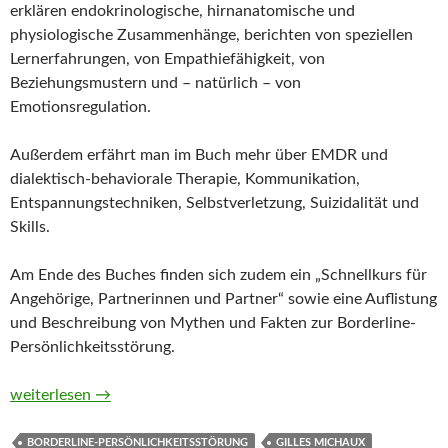
erklären endokrinologische, hirnanatomische und
physiologische Zusammenhänge, berichten von speziellen
Lernerfahrungen, von Empathiefähigkeit, von
Beziehungsmustern und – natürlich – von
Emotionsregulation.
Außerdem erfährt man im Buch mehr über EMDR und
dialektisch-behaviorale Therapie, Kommunikation,
Entspannungstechniken, Selbstverletzung, Suizidalität und
Skills.
Am Ende des Buches finden sich zudem ein „Schnellkurs für
Angehörige, Partnerinnen und Partner“ sowie eine Auflistung
und Beschreibung von Mythen und Fakten zur Borderline-
Persönlichkeitsstörung.
Grenzenlos emotional. Von impulsiv bis Borderline von Marti
weiterlesen
→
BORDERLINE-PERSÖNLICHKEITSSTÖRUNG
GILLES MICHAUX