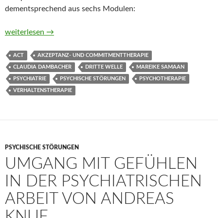
dementsprechend aus sechs Modulen:
Akzeptanz- und Commitmenttherapie in der Gruppe von Clau
weiterlesen
→
ACT
AKZEPTANZ- UND COMMITMENTTHERAPIE
CLAUDIA DAMBACHER
DRITTE WELLE
MAREIKE SAMAAN
PSYCHIATRIE
PSYCHISCHE STÖRUNGEN
PSYCHOTHERAPIE
VERHALTENSTHERAPIE
PSYCHISCHE STÖRUNGEN
UMGANG MIT GEFÜHLEN
IN DER PSYCHIATRISCHEN
ARBEIT VON ANDREAS
KNUF