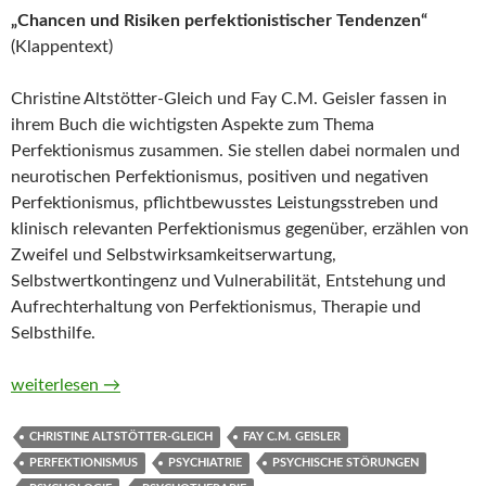
„Chancen und Risiken perfektionistischer Tendenzen“
(Klappentext)
Christine Altstötter-Gleich und Fay C.M. Geisler fassen in
ihrem Buch die wichtigsten Aspekte zum Thema
Perfektionismus zusammen. Sie stellen dabei normalen und
neurotischen Perfektionismus, positiven und negativen
Perfektionismus, pflichtbewusstes Leistungsstreben und
klinisch relevanten Perfektionismus gegenüber, erzählen von
Zweifel und Selbstwirksamkeitserwartung,
Selbstwertkontingenz und Vulnerabilität, Entstehung und
Aufrechterhaltung von Perfektionismus, Therapie und
Selbsthilfe.
Perfektionismus. Mit hohen Ansprüchen selbstbestimmt leben v
weiterlesen
→
CHRISTINE ALTSTÖTTER-GLEICH
FAY C.M. GEISLER
PERFEKTIONISMUS
PSYCHIATRIE
PSYCHISCHE STÖRUNGEN