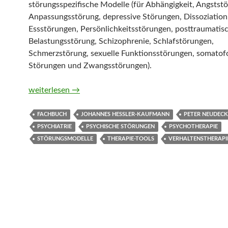
störungsspezifische Modelle (für Abhängigkeit, Angstst
Anpassungsstörung, depressive Störungen, Dissoziation
Essstörungen, Persönlichkeitsstörungen, posttraumatis
Belastungsstörung, Schizophrenie, Schlafstörungen,
Schmerzstörung, sexuelle Funktionsstörungen, somato
Störungen und Zwangsstörungen).
Therapie-Tools Störungsmodelle in der Verhaltensther
weiterlesen
→
FACHBUCH
JOHANNES HESSLER-KAUFMANN
PETER NEUDECK
PSYCHIATRIE
PSYCHISCHE STÖRUNGEN
PSYCHOTHERAPIE
STÖRUNGSMODELLE
THERAPIE-TOOLS
VERHALTENSTHERAPI