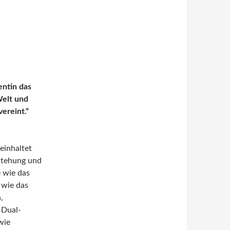
entin das
Welt und
ereint.“
einhaltet
stehung und
 wie das
 wie das
,
 Dual-
wie