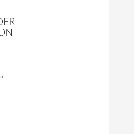
DER
VON
EN