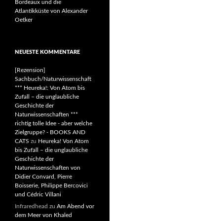
Bordeaux und die
Atlantikküste von Alexander
Oetker
NEUESTE KOMMENTARE
[Rezension]
Sachbuch/Naturwissenschaft
*** Heureka!: Von Atom bis
Zufall – die unglaubliche
Geschichte der
Naturwissenschaften ***
richtig tolle Idee - aber welche
Zielgruppe? - BOOKS AND
CATS
zu
Heureka! Von Atom
bis Zufall – die unglaubliche
Geschichte der
Naturwissenschaften von
Didier Convard, Pierre
Boisserie, Philippe Bercovici
und Cédric Villani
Infraredhead
zu
Am Abend vor
dem Meer von Khaled