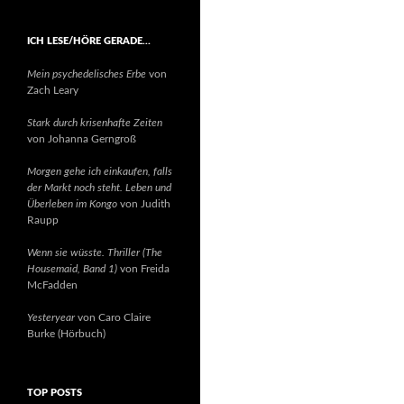
ICH LESE/HÖRE GERADE…
Mein psychedelisches Erbe
von
Zach Leary
Stark durch krisenhafte Zeiten
von Johanna Gerngroß
Morgen gehe ich einkaufen, falls
der Markt noch steht. Leben und
Überleben im Kongo
von Judith
Raupp
Wenn sie wüsste. Thriller (The
Housemaid, Band 1)
von Freida
McFadden
Yesteryear
von Caro Claire
Burke (Hörbuch)
TOP POSTS