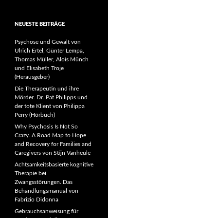
NEUESTE BEITRÄGE
Psychose und Gewalt von
Ulrich Ertel, Günter Lempa,
Thomas Müller, Alois Münch
und Elisabeth Troje
(Herausgeber)
Die Therapeutin und ihre
Mörder. Dr. Pat Philipps und
der tote Klient von Philippa
Perry (Hörbuch)
Why Psychosis Is Not So
Crazy. A Road Map to Hope
and Recovery for Families and
Caregivers von Stijn Vanheule
Achtsamkeitsbasierte kognitive
Therapie bei
Zwangsstörungen. Das
Behandlungsmanual von
Fabrizio Didonna
Gebrauchsanweisung für