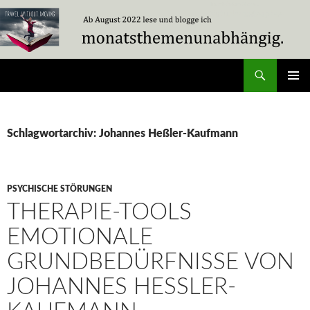
Zum
Inhalt
springen
Suchen
Travel Without Moving
PRIMÄR
MENÜ
Schlagwortarchiv: Johannes Heßler-Kaufmann
PSYCHISCHE STÖRUNGEN
THERAPIE-TOOLS
EMOTIONALE
GRUNDBEDÜRFNISSE VON
JOHANNES HESSLER-K