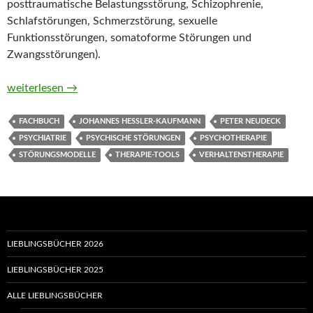
posttraumatische Belastungsstörung, Schizophrenie,
Schlafstörungen, Schmerzstörung, sexuelle
Funktionsstörungen, somatoforme Störungen und
Zwangsstörungen).
Therapie-Tools Störungsmodelle in der Verhaltenstherapie v
weiterlesen
→
FACHBUCH
JOHANNES HESSLER-KAUFMANN
PETER NEUDECK
PSYCHIATRIE
PSYCHISCHE STÖRUNGEN
PSYCHOTHERAPIE
STÖRUNGSMODELLE
THERAPIE-TOOLS
VERHALTENSTHERAPIE
LIEBLINGSBÜCHER 2026
LIEBLINGSBÜCHER 2025
ALLE LIEBLINGSBÜCHER